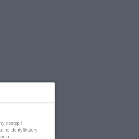
y dostęp i
zuje
lne identyfikatory,
iania