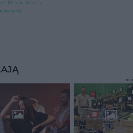
ć? [Porada eksperta]
a eksperta]
CAJĄ
TEKS