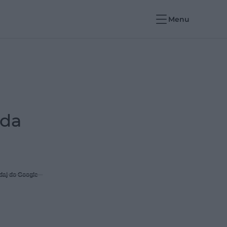
Menu
ada
daj do Google