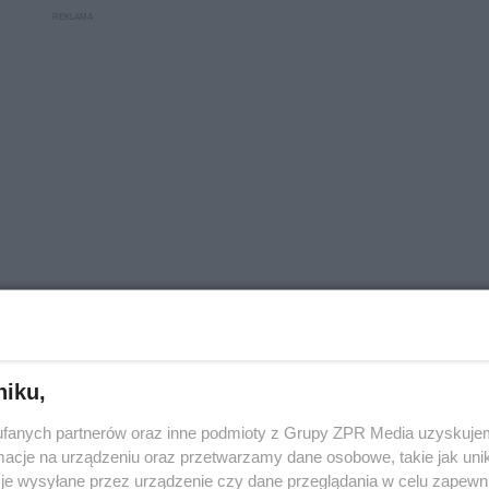
niku,
fanych partnerów oraz inne podmioty z Grupy ZPR Media uzyskujem
Uniwersytetu Medycznego w Katowicach. Specjali
cje na urządzeniu oraz przetwarzamy dane osobowe, takie jak unika
egów z zakresu kosmetologii estetycznej:
je wysyłane przez urządzenie czy dane przeglądania w celu zapewn