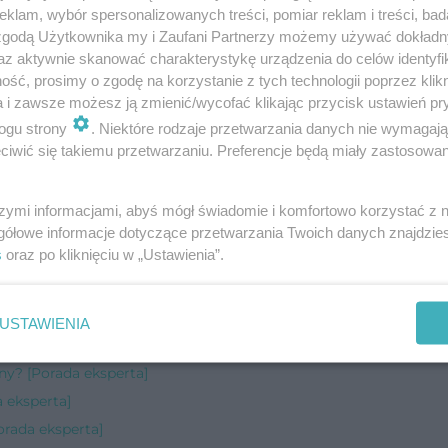
klam, wybór spersonalizowanych treści, pomiar reklam i treści, bad
 kojąco-naprawczych i nawilżająco-odżywczych.
 zgodą Użytkownika my i Zaufani Partnerzy możemy używać dokład
az aktywnie skanować charakterystykę urządzenia do celów identyfi
zi z wnętrza, stawia więc na zdrowy, aktywny tryb
ść, prosimy o zgodę na korzystanie z tych technologii poprzez klikn
 swoim klientkom zindywidualizowany, komplekso
a i zawsze możesz ją zmienić/wycofać klikając przycisk ustawień pr
ogu strony
. Niektóre rodzaje przetwarzania danych nie wymagaj
jest widoczna poprawa stanu skóry pacjentek.
iwić się takiemu przetwarzaniu. Preferencje będą miały zastosowanie
szymi informacjami, abyś mógł świadomie i komfortowo korzystać z
gółowe informacje dotyczące przetwarzania Twoich danych znajdzi
s
oraz po kliknięciu w „Ustawienia”.
a]
USTAWIENIA
ny? [Porada eksperta]
 eksperta]
orada eksperta]