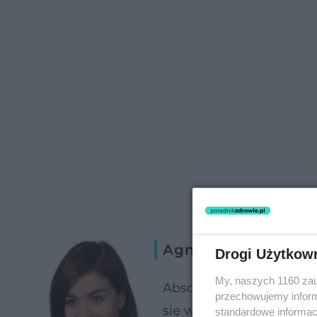
Agnieszka Denis
Drogi Użytkow
My, naszych 1160 zau
Absolwentka Śląskiego 
przechowujemy informa
się w wykonywaniu zabi
standardowe informac