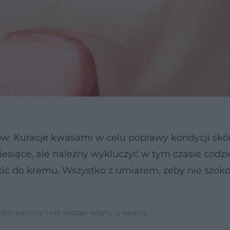
ów. Kuracje kwasami w celu poprawy kondycji skó
 miesiące, ale należny wykluczyć w tym czasie codz
ócić do kremu. Wszystko z umiarem, żeby nie szok
ormacyjny i nie zastąpi wizyty u lekarza.