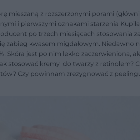
órę mieszaną z rozszerzonymi porami (główn
znymi i pierwszymi oznakami starzenia Kupi
Producent po trzech miesiącach stosowania z
 robię zabieg kwasem migdałowym. Niedawno 
Skóra jest po nim lekko zaczerwieniona, al
 Jak stosować kremy do twarzy z retinolem? C
tów? Czy powinnam zrezygnować z peeling