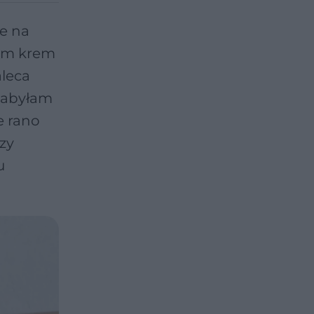
ie na
łam krem
aleca
nabyłam
e rano
zy
u