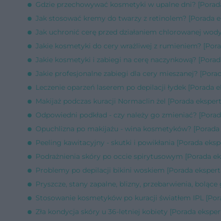
Gdzie przechowywać kosmetyki w upalne dni? [Porada
Jak stosować kremy do twarzy z retinolem? [Porada e
Jak uchronić cerę przed działaniem chlorowanej wody
Jakie kosmetyki do cery wrażliwej z rumieniem? [Pora
Jakie kosmetyki i zabiegi na cerę naczynkową? [Porad
Jakie profesjonalne zabiegi dla cery mieszanej? [Pora
Leczenie oparzeń laserem po depilacji łydek [Porada e
Makijaż podczas kuracji Normaclin żel [Porada ekspert
Odpowiedni podkład - czy należy go zmieniać? [Porad
Opuchlizna po makijażu - wina kosmetyków? [Porada 
Peeling kawitacyjny - skutki i powikłania [Porada eksp
Podrażnienia skóry po occie spirytusowym [Porada ek
Problemy po depilacji bikini woskiem [Porada ekspert
Pryszcze, stany zapalne, blizny, przebarwienia, bolące
Stosowanie kosmetyków po kuracji światłem IPL [Por
Zła kondycja skóry u 36-letniej kobiety [Porada eksper