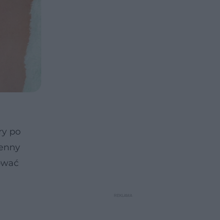
ry po
ienny
ować