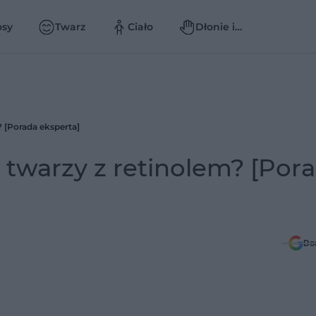
osy
Twarz
Ciało
Dłonie i
paznokcie
 [Porada eksperta]
twarzy z retinolem? [Por
Do