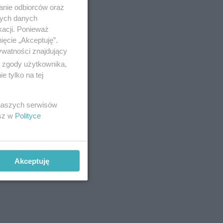
anie odbiorców oraz
nych danych
kacji. Ponieważ
 życia.
ięcie „Akceptuję”.
wy
ywatności znajdujący
ą zgody użytkownika,
 tylko na tej
 naszych serwisów
esz w
Polityce
Akceptuję