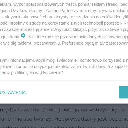
klam, wybór spersonalizowanych treści, pomiar reklam i treści, bad
zabiegów trzeba również wykonać w seriach, co z
 zgodą Użytkownika my i Zaufani Partnerzy możemy używać dokład
az aktywnie skanować charakterystykę urządzenia do celów identyfi
ęcej osób decyduje się wykonać zabiegi estetyczn
ść, prosimy o zgodę na korzystanie z tych technologii poprzez klikn
a i zawsze możesz ją zmienić/wycofać klikając przycisk ustawień pr
ogu strony
. Niektóre rodzaje przetwarzania danych nie wymagaj
iwić się takiemu przetwarzaniu. Preferencje będą miały zastosowanie
e połączenia nerwowo-mięśniowe i powoduje rozlu
szymi informacjami, abyś mógł świadomie i komfortowo korzystać z
gółowe informacje dotyczące przetwarzania Twoich danych znajdzi
się mięśni jest wygładzenie zmarszczek mimiczny
s
oraz po kliknięciu w „Ustawienia”.
e twarzy - 500 zł; w dwa - 800 zł; w trzy - 1000 
USTAWIENIA
k górnej części twarzy: poprzecznych na czole, k
 między brwiami. Zabieg polega na wstrzyknięciu
brane miejsce twarzy. Przeprowadzany jest bez zni