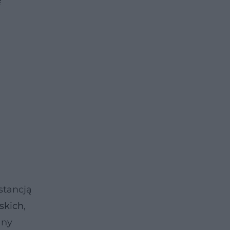
ę
stancją
skich
,
any