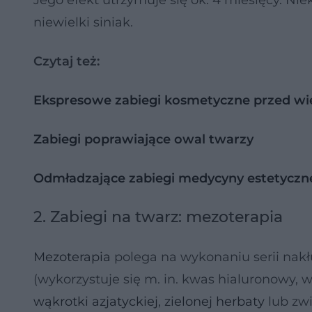
Jego efekt utrzymuje się ok. 4 miesięcy. Ni
niewielki siniak.
Czytaj też:
Ekspresowe zabiegi kosmetyczne przed wi
Zabiegi poprawiające owal twarzy
Odmładzające zabiegi medycyny estetyczne
2.
Zabiegi na twarz: mezoterapia
Mezoterapia
polega na wykonaniu serii nakł
(wykorzystuje się m. in. kwas hialuronowy, wi
wąkrotki azjatyckiej
,
zielonej herbaty
lub zwi