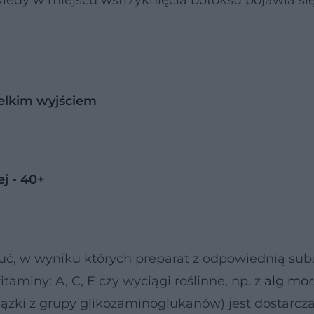
ekiedy w miejscu wstrzyknięcia botoksu pojawia si
elkim wyjściem
j - 40+
uć, w wyniku których preparat z odpowiednią sub
taminy: A, C, E czy wyciągi roślinne, np. z
alg mor
ązki z grupy glikozaminoglukanów) jest dostarcz