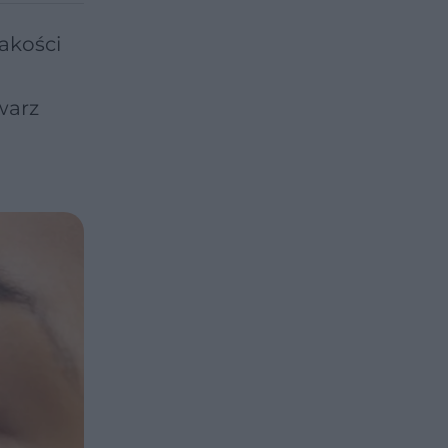
jakości
warz