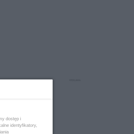
y dostęp i
lne identyfikatory,
iania
puje, a