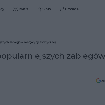
osy
Twarz
Ciało
Dłonie i
paznokcie
iejszych zabiegów medycyny estetycznej
jpopularniejszych zabiegó
Do