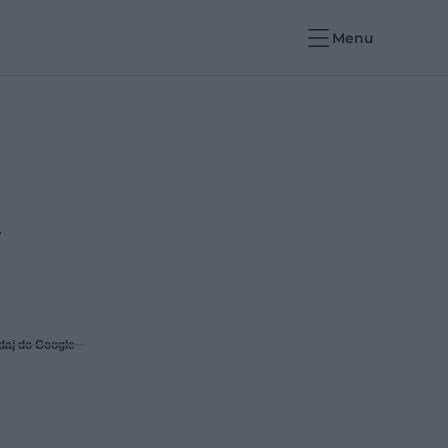
Menu
w
daj do Google