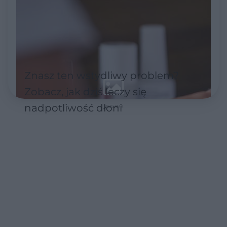
Znasz ten wstydliwy problem?
Zobacz, jak dziś leczy się
nadpotliwość dłoni