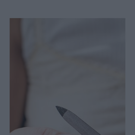
Uciekaj, jeśli kosmetyczka to
proponuje! Grzybicę i bakterie
masz jak banku