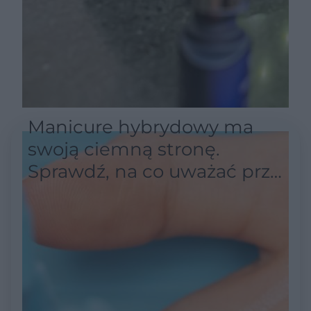
Manicure hybrydowy ma
swoją ciemną stronę.
Sprawdź, na co uważać przy
lakierze i lampie