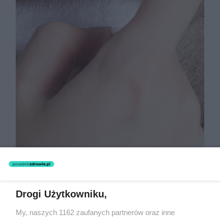
Odmłodzą i nawilżą zniszczone
dłonie. Kosztują niewiele, a dają
efekt jak z salonu
Drogi Użytkowniku,
My, naszych 1162 zaufanych partnerów oraz inne