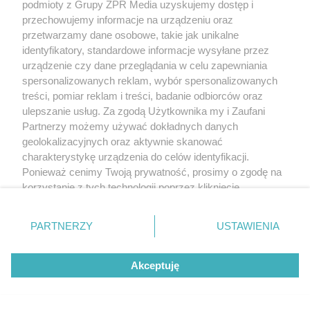
podmioty z Grupy ZPR Media uzyskujemy dostęp i
przechowujemy informacje na urządzeniu oraz
przetwarzamy dane osobowe, takie jak unikalne
identyfikatory, standardowe informacje wysyłane przez
urządzenie czy dane przeglądania w celu zapewniania
spersonalizowanych reklam, wybór spersonalizowanych
treści, pomiar reklam i treści, badanie odbiorców oraz
ulepszanie usług. Za zgodą Użytkownika my i Zaufani
Partnerzy możemy używać dokładnych danych
geolokalizacyjnych oraz aktywnie skanować
charakterystykę urządzenia do celów identyfikacji.
Ponieważ cenimy Twoją prywatność, prosimy o zgodę na
korzystanie z tych technologii poprzez kliknięcie
„Akceptuję”. Zgoda jest dobrowolna i zawsze możesz ją
zmienić/wycofać klikając przycisk ustawień prywatności
PARTNERZY
USTAWIENIA
znajdujący się w lewym dolnym rogu strony
. Niektóre
rodzaje przetwarzania danych nie wymagają zgody
Akceptuję
użytkownika, ale masz prawo sprzeciwić się takiemu
przetwarzaniu. Preferencje będą miały zastosowanie tylko
na tej witrynie.