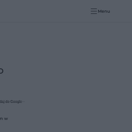
Menu
o
daj do Google
rm w