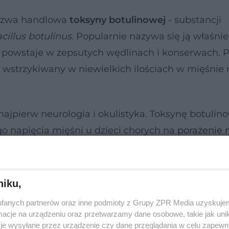
nazwa handlowa
toksyny botulinowej
- substancji
cillus botulinus
. Popularnie nazywa się ją właśni
 powstaje w zepsutych wędlinach i konserwach. P
ale wstrzykiwany w niewielkich ilościach w mięśnie
ajpierw neurologia i okulistyka. Toksynę botulin
 napięcia mięśni u dzieci chorych na
porażenie
czyć nią
zeza
, zauważono, że nie tylko poprawia st
na twarzy
.
niku,
fanych partnerów oraz inne podmioty z Grupy ZPR Media uzyskujem
cje na urządzeniu oraz przetwarzamy dane osobowe, takie jak unika
je wysyłane przez urządzenie czy dane przeglądania w celu zapewn