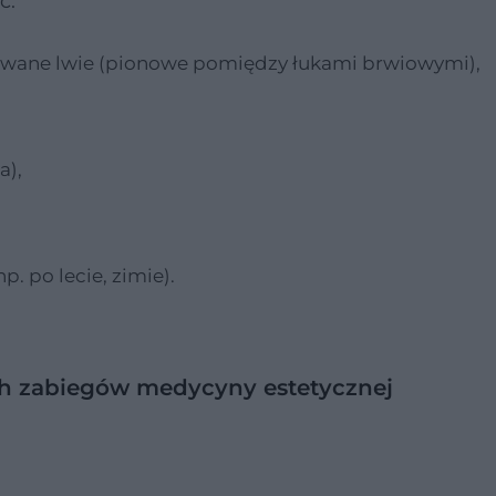
ć:
 zwane lwie (pionowe pomiędzy łukami brwiowymi),
a),
. po lecie, zimie).
ych zabiegów medycyny estetycznej