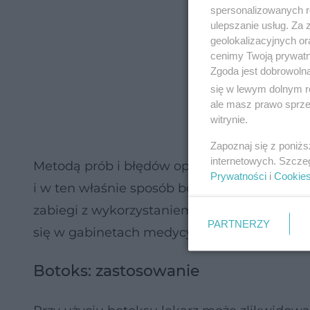
spersonalizowanych re
ulepszanie usług. Za
geolokalizacyjnych or
cenimy Twoją prywatno
Zgoda jest dobrowoln
się w lewym dolnym r
ale masz prawo sprzec
witrynie.
Zapoznaj się z poniż
internetowych. Szcze
Metodą prób i błędów opracowano więc odpo
Prywatności
i
Cookie
i w ten właśnie sposób botoks rozpoczął kari
zabiegi z wykorzystaniem botoksu zaczęto w
PARTNERZY
się w gabinetach medycyny estetycznej dopi
Botoks: zastosowanie