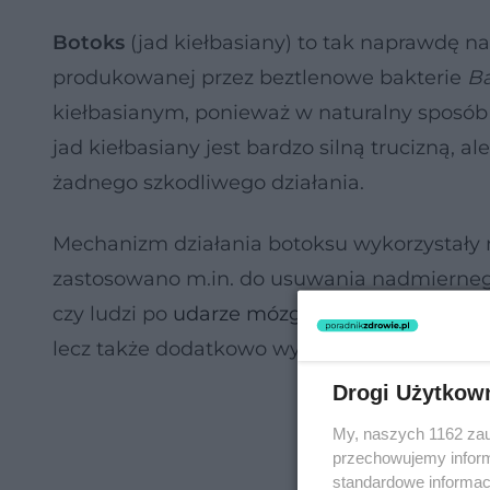
Botoks
(jad kiełbasiany) to tak naprawdę 
produkowanej przez beztlenowe bakterie
Ba
kiełbasianym, ponieważ w naturalny sposób
jad kiełbasiany jest bardzo silną trucizną, 
żadnego szkodliwego działania.
Mechanizm działania botoksu wykorzystały n
zastosowano m.in. do usuwania nadmiernego
czy ludzi po
udarze mózgu
. Kiedy zaczęto le
lecz także dodatkowo wygładza
zmarszczki 
Drogi Użytkow
My, naszych 1162 zau
przechowujemy informa
standardowe informac