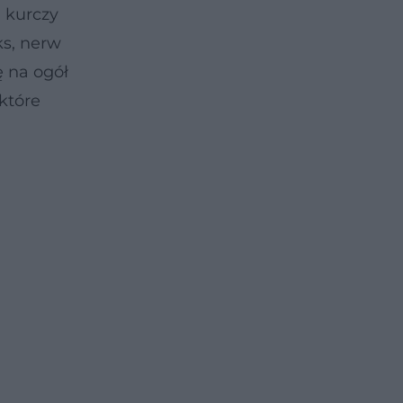
 kurczy
ks, nerw
ę na ogół
 które