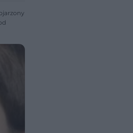
kojarzony
pod