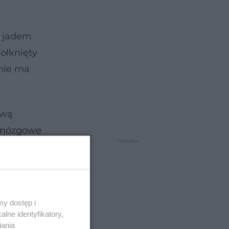
e jadem
ołknięty
 nie ma
ową
 mózgowe
an oczu,
y dostęp i
lne identyfikatory,
iania