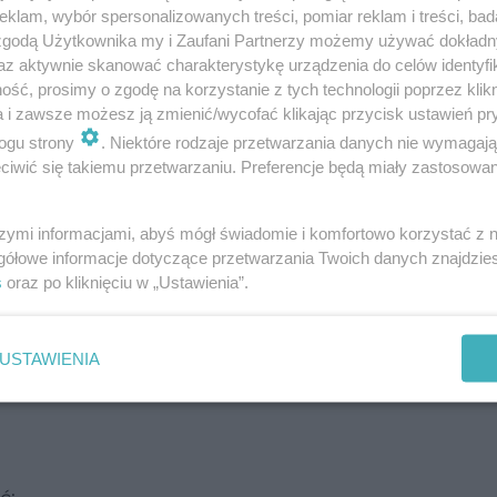
klam, wybór spersonalizowanych treści, pomiar reklam i treści, bad
 zgodą Użytkownika my i Zaufani Partnerzy możemy używać dokład
az aktywnie skanować charakterystykę urządzenia do celów identyfi
ść, prosimy o zgodę na korzystanie z tych technologii poprzez klikn
a i zawsze możesz ją zmienić/wycofać klikając przycisk ustawień pr
ogu strony
. Niektóre rodzaje przetwarzania danych nie wymagaj
iwić się takiemu przetwarzaniu. Preferencje będą miały zastosowanie
szymi informacjami, abyś mógł świadomie i komfortowo korzystać z
gółowe informacje dotyczące przetwarzania Twoich danych znajdzi
wiednie dawki, a także sposoby wstrzykiwania p
s
oraz po kliknięciu w „Ustawienia”.
erę w dziedzinie dermatologii estetycznej. Na świ
ykonywać pod koniec lat 80. W Polsce botulina p
USTAWIENIA
ero w 1996 roku.