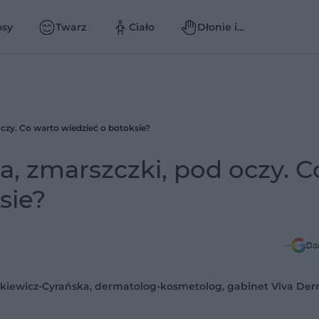
osy
Twarz
Ciało
Dłonie i
paznokcie
czy. Co warto wiedzieć o botoksie?
a, zmarszczki, pod oczy. C
sie?
Do
lkiewicz-Cyrańska, dermatolog-kosmetolog, gabinet Viva De