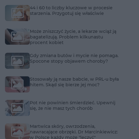
44 i 60 to liczby kluczowe w procesie
starzenia. Przygotuj się właściwie
Może zniszczyć życie, a lekarze wciąż ją
bagatelizują. Problem kilkunastu
procent kobiet
Gdy zmiana butów i mycie nie pomaga.
Spocone stopy objawem choroby?
Stosowały ją nasze babcie, w PRL-u była
hitem. Skąd się bierze jej moc?
Pot nie powinien śmierdzieć. Upewnij
się, że nie masz tych chorób
Martwica skóry, owrzodzenia,
nawracające obrzęki. Dr Marcinkiewicz:
w Polsce każdy może "leczyć"