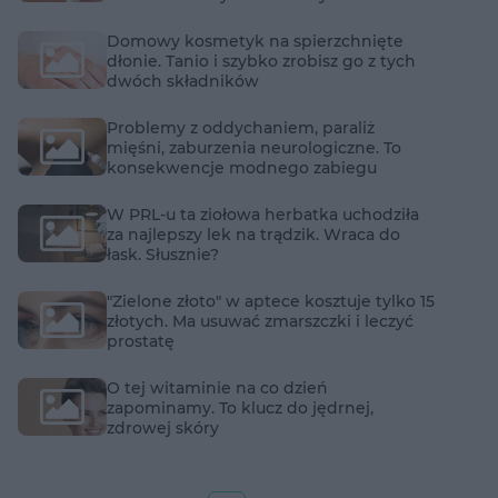
Domowy kosmetyk na spierzchnięte
dłonie. Tanio i szybko zrobisz go z tych
dwóch składników
Problemy z oddychaniem, paraliż
mięśni, zaburzenia neurologiczne. To
konsekwencje modnego zabiegu
W PRL-u ta ziołowa herbatka uchodziła
za najlepszy lek na trądzik. Wraca do
łask. Słusznie?
"Zielone złoto" w aptece kosztuje tylko 15
złotych. Ma usuwać zmarszczki i leczyć
prostatę
O tej witaminie na co dzień
zapominamy. To klucz do jędrnej,
zdrowej skóry