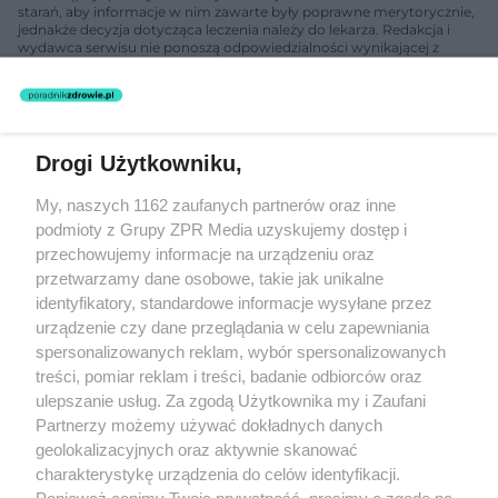
starań, aby informacje w nim zawarte były poprawne merytorycznie,
jednakże decyzja dotycząca leczenia należy do lekarza. Redakcja i
wydawca serwisu nie ponoszą odpowiedzialności wynikającej z
zastosowania informacji zamieszczonych na stronach serwisu, który
nie prowadzi działalności leczniczej polegającej na udzielaniu
świadczeń zdrowotnych w rozumieniu art. 3 ust 1 ustawy o
działalności leczniczej.
Drogi Użytkowniku,
Żaden utwór zamieszczony w serwisie nie może być powielany i
My, naszych 1162 zaufanych partnerów oraz inne
rozpowszechniany lub dalej rozpowszechniany w jakikolwiek sposób
(w tym także elektroniczny lub mechaniczny) na jakimkolwiek polu
podmioty z Grupy ZPR Media uzyskujemy dostęp i
eksploatacji w jakiejkolwiek formie, włącznie z umieszczaniem w
przechowujemy informacje na urządzeniu oraz
Internecie bez pisemnej zgody właściciela praw. Jakiekolwiek użycie
przetwarzamy dane osobowe, takie jak unikalne
lub wykorzystanie utworów w całości lub w części z naruszeniem
prawa, tzn. bez właściwej zgody, jest zabronione pod groźbą kary i
identyfikatory, standardowe informacje wysyłane przez
może być ścigane prawnie.
urządzenie czy dane przeglądania w celu zapewniania
spersonalizowanych reklam, wybór spersonalizowanych
treści, pomiar reklam i treści, badanie odbiorców oraz
ulepszanie usług. Za zgodą Użytkownika my i Zaufani
Partnerzy możemy używać dokładnych danych
geolokalizacyjnych oraz aktywnie skanować
charakterystykę urządzenia do celów identyfikacji.
O nas
Ponieważ cenimy Twoją prywatność, prosimy o zgodę na