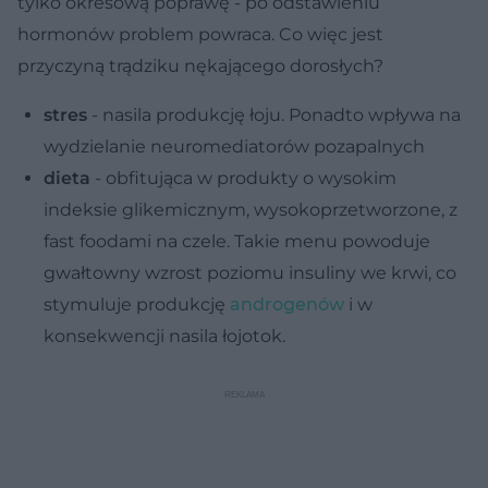
tylko okresową poprawę - po odstawieniu
hormonów problem powraca. Co więc jest
przyczyną trądziku nękającego dorosłych?
stres
- nasila produkcję łoju. Ponadto wpływa na
wydzielanie neuromediatorów pozapalnych
dieta
- obfitująca w produkty o wysokim
indeksie glikemicznym, wysokoprzetworzone, z
fast foodami na czele. Takie menu powoduje
gwałtowny wzrost poziomu insuliny we krwi, co
stymuluje produkcję
androgenów
i w
konsekwencji nasila łojotok.