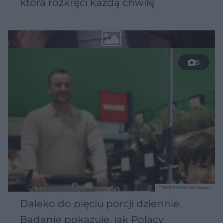
która rozkręci każdą chwilę
5
TEKST SPONSOROWANY
Daleko do pięciu porcji dziennie.
Badanie pokazuje, jak Polacy