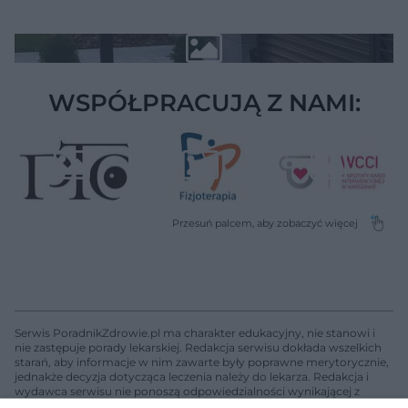
WSPÓŁPRACUJĄ Z NAMI:
Serwis PoradnikZdrowie.pl ma charakter edukacyjny, nie stanowi i
nie zastępuje porady lekarskiej. Redakcja serwisu dokłada wszelkich
starań, aby informacje w nim zawarte były poprawne merytorycznie,
jednakże decyzja dotycząca leczenia należy do lekarza. Redakcja i
wydawca serwisu nie ponoszą odpowiedzialności wynikającej z
zastosowania informacji zamieszczonych na stronach serwisu, który