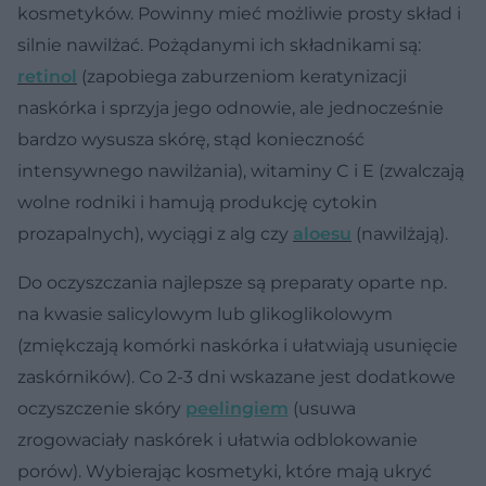
kosmetyków. Powinny mieć możliwie prosty skład i
silnie nawilżać. Pożądanymi ich składnikami są:
retinol
(zapobiega zaburzeniom keratynizacji
naskórka i sprzyja jego odnowie, ale jednocześnie
bardzo wysusza skórę, stąd konieczność
intensywnego nawilżania), witaminy C i E (zwalczają
wolne rodniki i hamują produkcję cytokin
prozapalnych), wyciągi z alg czy
aloesu
(nawilżają).
Do oczyszczania najlepsze są preparaty oparte np.
na kwasie salicylowym lub glikoglikolowym
(zmiękczają komórki naskórka i ułatwiają usunięcie
zaskórników). Co 2-3 dni wskazane jest dodatkowe
oczyszczenie skóry
peelingiem
(usuwa
zrogowaciały naskórek i ułatwia odblokowanie
porów). Wybierając kosmetyki, które mają ukryć