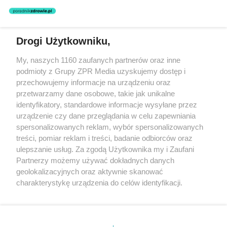
nie prowadzi działalności leczniczej polegającej na udzielaniu
świadczeń zdrowotnych w rozumieniu art. 3 ust 1 ustawy o
działalności leczniczej.
Drogi Użytkowniku,
Żaden utwór zamieszczony w serwisie nie może być powielany i
My, naszych 1160 zaufanych partnerów oraz inne
rozpowszechniany lub dalej rozpowszechniany w jakikolwiek sposób
podmioty z Grupy ZPR Media uzyskujemy dostęp i
(w tym także elektroniczny lub mechaniczny) na jakimkolwiek polu
eksploatacji w jakiejkolwiek formie, włącznie z umieszczaniem w
przechowujemy informacje na urządzeniu oraz
Internecie bez pisemnej zgody właściciela praw. Jakiekolwiek użycie
przetwarzamy dane osobowe, takie jak unikalne
lub wykorzystanie utworów w całości lub w części z naruszeniem
identyfikatory, standardowe informacje wysyłane przez
prawa, tzn. bez właściwej zgody, jest zabronione pod groźbą kary i
może być ścigane prawnie.
urządzenie czy dane przeglądania w celu zapewniania
spersonalizowanych reklam, wybór spersonalizowanych
treści, pomiar reklam i treści, badanie odbiorców oraz
ulepszanie usług. Za zgodą Użytkownika my i Zaufani
Partnerzy możemy używać dokładnych danych
geolokalizacyjnych oraz aktywnie skanować
charakterystykę urządzenia do celów identyfikacji.
O nas
Ponieważ cenimy Twoją prywatność, prosimy o zgodę na
korzystanie z tych technologii poprzez kliknięcie
Informacje prawne
„Akceptuję”. Zgoda jest dobrowolna i zawsze możesz ją
zmienić/wycofać klikając przycisk ustawień prywatności