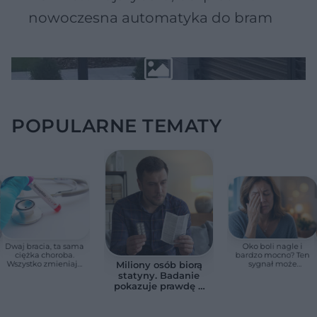
nowoczesna automatyka do bram
POPULARNE TEMATY
Dwaj bracia, ta sama
Oko boli nagle i
ciężka choroba.
bardzo mocno? Ten
Wszystko zmieniają
sygnał może
Miliony osób biorą
jedne urodziny
oznaczać utratę
statyny. Badanie
wzroku w kilka
pokazuje prawdę o
godzin
skutkach
ubocznych