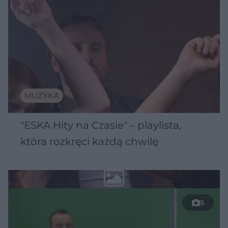
MUZYKA
"ESKA Hity na Czasie" – playlista,
która rozkręci każdą chwilę
5