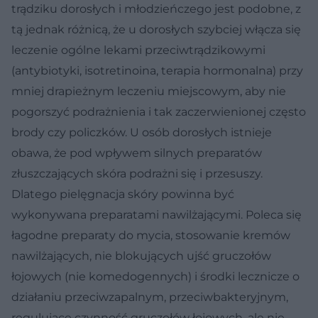
trądziku dorosłych i młodzieńczego jest podobne, z
tą jednak różnicą, że u dorosłych szybciej włącza się
leczenie ogólne lekami przeciwtrądzikowymi
(antybiotyki, isotretinoina, terapia hormonalna) przy
mniej drapieżnym leczeniu miejscowym, aby nie
pogorszyć podrażnienia i tak zaczerwienionej często
brody czy policzków. U osób dorosłych istnieje
obawa, że pod wpływem silnych preparatów
złuszczających skóra podrażni się i przesuszy.
Dlatego pielęgnacja skóry powinna być
wykonywana preparatami nawilżającymi. Poleca się
łagodne preparaty do mycia, stosowanie kremów
nawilżających, nie blokujących ujść gruczołów
łojowych (nie komedogennych) i środki lecznicze o
działaniu przeciwzapalnym, przeciwbakteryjnym,
regulujące czynność gruczołów łojowych, ale nie