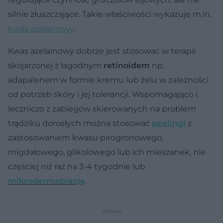
silnie złuszczające. Takie właściwości wykazuje m.in.
kwas azelainowy
.
Kwas azelainowy dobrze jest stosować w terapii
skojarzonej z łagodnym
retinoidem
np.
adapalenem w formie kremu lub żelu w zależności
od potrzeb skóry i jej tolerancji. Wspomagająco i
leczniczo z zabiegów skierowanych na problem
trądziku dorosłych można stosować
peelingi
z
zastosowaniem kwasu pirogronowego,
migdałowego, glikolowego lub ich mieszanek, nie
częściej niż raz na 3-4 tygodnie lub
mikrodermabrazję
.