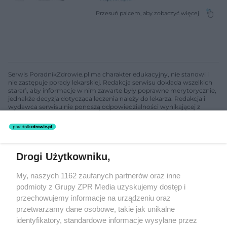
Serwis PoradnikZdrowie.pl ma charakter edukacyjny, nie stanowi i
nie zastępuje porady lekarskiej. Redakcja serwisu dokłada wszelkich
starań, aby informacje w nim zawarte były poprawne merytorycznie,
jednakże decyzja dotycząca leczenia należy do lekarza. Redakcja i
wydawca serwisu nie ponoszą odpowiedzialności wynikającej z
zastosowania informacji zamieszczonych na stronach serwisu, który
nie prowadzi działalności leczniczej polegającej na udzielaniu
świadczeń zdrowotnych w rozumieniu art. 3 ust 1 ustawy o
działalności leczniczej.
Drogi Użytkowniku,
Żaden utwór zamieszczony w serwisie nie może być powielany i
My, naszych 1162 zaufanych partnerów oraz inne
rozpowszechniany lub dalej rozpowszechniany w jakikolwiek sposób
podmioty z Grupy ZPR Media uzyskujemy dostęp i
(w tym także elektroniczny lub mechaniczny) na jakimkolwiek polu
eksploatacji w jakiejkolwiek formie, włącznie z umieszczaniem w
przechowujemy informacje na urządzeniu oraz
Internecie bez pisemnej zgody właściciela praw. Jakiekolwiek użycie
przetwarzamy dane osobowe, takie jak unikalne
lub wykorzystanie utworów w całości lub w części z naruszeniem
identyfikatory, standardowe informacje wysyłane przez
prawa, tzn. bez właściwej zgody, jest zabronione pod groźbą kary i