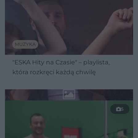
MUZYKA
"ESKA Hity na Czasie" – playlista,
która rozkręci każdą chwilę
5