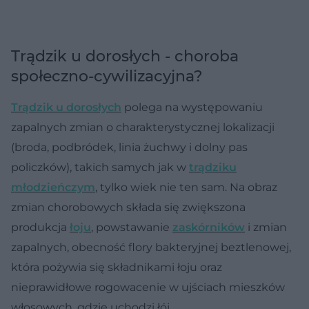
Trądzik u dorosłych - choroba
społeczno-cywilizacyjna?
Trądzik u dorosłych
polega na występowaniu
zapalnych zmian o charakterystycznej lokalizacji
(broda, podbródek, linia żuchwy i dolny pas
policzków), takich samych jak w
trądziku
młodzieńczym
, tylko wiek nie ten sam. Na obraz
zmian chorobowych składa się zwiększona
produkcja
łoju
, powstawanie
zaskórników
i zmian
zapalnych, obecność flory bakteryjnej beztlenowej,
która pożywia się składnikami łoju oraz
nieprawidłowe rogowacenie w ujściach mieszków
włosowych, gdzie uchodzi łój.