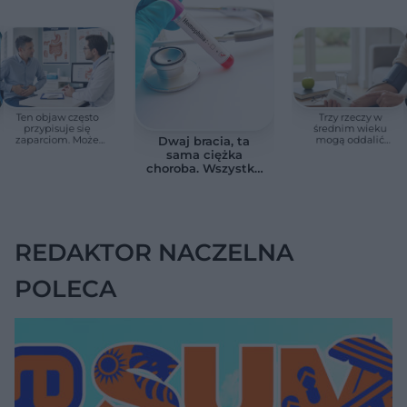
Ten objaw często
Trzy rzeczy w
przypisuje się
średnim wieku
zaparciom. Może
mogą oddalić
Dwaj bracia, ta
jednak wskazywać
demencję o prawie
sama ciężka
na chorobę jelita
13 lat. Naukowcy
choroba. Wszystko
wskazali kluczowe
zmieniają jedne
czynniki
urodziny
REDAKTOR NACZELNA
POLECA