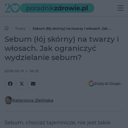
Twarz
Sebum (łój skórny) na twarzy i włosach. Jak
ograniczyć wydzielanie sebum?
Sebum (łój skórny) na twarzy i
włosach. Jak ograniczyć
wydzielanie sebum?
2016-02-11
14:12
Dodaj do Google
Katarzyna Zielińska
Sebum, chociaż tajemnicze, nie jest takie