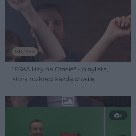
MUZYKA
"ESKA Hity na Czasie" – playlista,
która rozkręci każdą chwilę
5