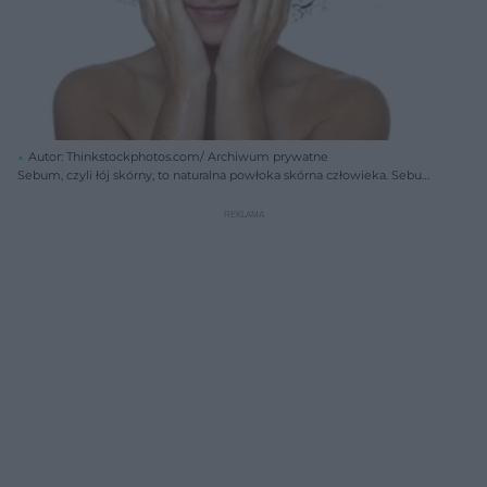
Autor: Thinkstockphotos.com/ Archiwum prywatne
Sebum, czyli łój skórny, to naturalna powłoka skórna człowieka. Sebum
wydzielane jest u każdego, nie tylko u osób o tłustej skórze.