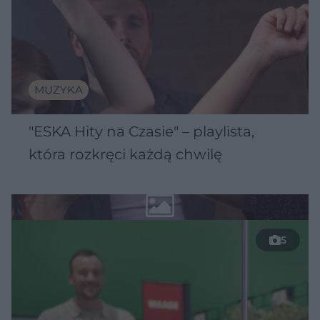
MUZYKA
"ESKA Hity na Czasie" – playlista,
która rozkręci każdą chwilę
5