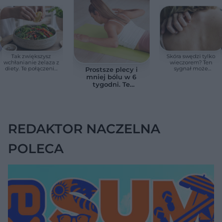
Tak zwiększysz
Skóra swędzi tylko
wchłanianie żelaza z
wieczorem? Ten
diety. Te połączenia
sygnał może
Prostsze plecy i
produktów
wskazywać na
mniej bólu w 6
pomagają przy
chorobę, która długo
tygodni. Te
anemii
nie daje objawów
ćwiczenia
pomagają
zmniejszyć wdowi
garb
REDAKTOR NACZELNA
POLECA