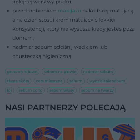
kolejnej warstwy pudru,
przed zrobieniem
makijażu
nałóż bazę matującą,
a na dzień stosuj krem matujący o lekkiej
konsystencji, który nie wysusza kiedy jesteś poza
domem,
nadmiar sebum odciśnij wacikiem lub
chusteczką higieniczną.
gruczoły łojowe
sebum na głowie
nadmiar sebum
tłusta skóra
cera mieszana
sebum
wydzielanie sebum
łój
sebum co to
sebum włosy
sebum na twarzy
NASI PARTNERZY POLECAJĄ