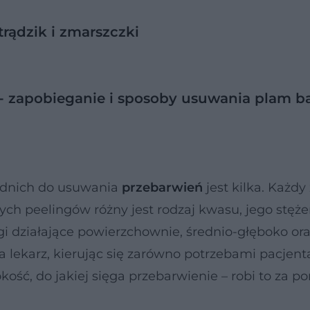
trądzik i zmarszczki
]
 - zapobieganie i sposoby usuwania plam b
dnich do usuwania
przebarwień
jest kilka. Każdy
ch peelingów różny jest rodzaj kwasu, jego stężen
ngi działające powierzchownie, średnio-głęboko or
lekarz, kierując się zarówno potrzebami pacjenta,
kość, do jakiej sięga przebarwienie – robi to za 