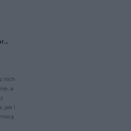
ar…
 z nich
ie, a
az
 jak i
pomocą