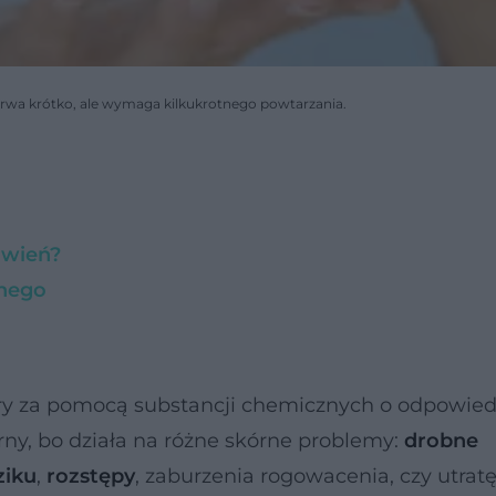
 trwa krótko, ale wymaga kilkukrotnego powtarzania.
rwień?
znego
óry za pomocą substancji chemicznych o odpowied
ny, bo działa na różne skórne problemy:
drobne
ziku
,
rozstępy
, zaburzenia rogowacenia, czy utrat