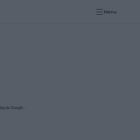
Menu
daj do Google