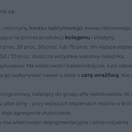
ne są:
kwasu salicylowego
, rezorcyny,
, kwasu retinowego 
kolagenu
lująco na proces produkcji
i elastyny.
 proc.,35 proc, 50 proc. lub 70 proc. Im wyższe stęże
u 50 i 70 proc. złuszcza wszystkie warstwy naskórka.
ksykwasów. Ma właściwości bakteriobójcze, a po zabi
cerą wrażliwą
żna go wykonywać nawet u osób z
. Nie
pirogronowy, należący do grupy alfa-ketokwasów. W 
, albo silny – przy wyższych stężeniach można w kró
e daje agresywne złuszczanie.
y ma właściwości depigmentacyjne i silnie rozjaśnia