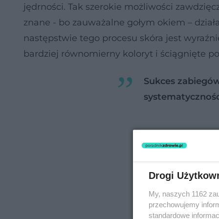
jędrności. Tak szerokie możliwości zawdzięc
znane - bo zauważalne gołym okiem – dział
następstwie tego procesu skóra jest wyraźni
bardziej równomierny koloryt i ściągnięte po
Sukces zabiegów
systematyczności
Drogi Użytkow
My, naszych 1162 zau
przechowujemy informa
standardowe informac