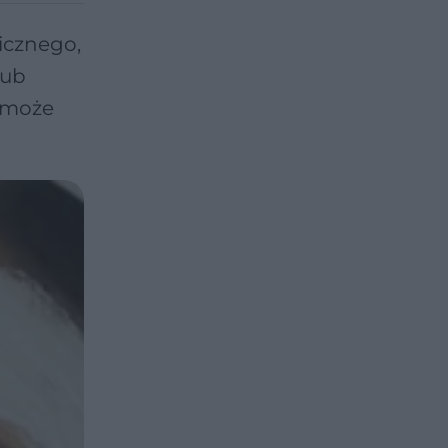
icznego,
lub
o może