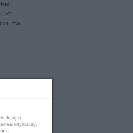
dziej
a. W
dszą, ma
y dostęp i
lne identyfikatory,
iania