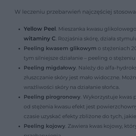
W leczeniu przebarwień najczęściej stosowa
Yellow Peel
. Mieszanka kwasu glikolowego
witaminy C
. Rozjaśnia skórę, działa stymu
Peeling kwasem glikowym
o stężeniach 20
tym silniejsze działanie – peeling o stężeni
Peeling migdałowy
. Należy do alfa-hydro
złuszczanie skóry jest mało widoczne. Mo
wrażliwości skóry na działanie słońca.
Peeling pirogronowy
. Wykorzystuje kwas 
od stężenia kwasu efekt jest powierzchowny
czasie uzyskać efekty zbliżone do tych, jaki
Peeling kojowy
. Zawiera kwas kojowy, któr
przebarwienia.