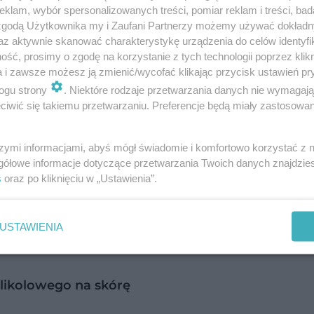
klam, wybór spersonalizowanych treści, pomiar reklam i treści, bad
 zgodą Użytkownika my i Zaufani Partnerzy możemy używać dokład
az aktywnie skanować charakterystykę urządzenia do celów identyfi
ść, prosimy o zgodę na korzystanie z tych technologii poprzez klikn
a i zawsze możesz ją zmienić/wycofać klikając przycisk ustawień pr
ych wcale nie polega tylko na złuszczaniu. Złus
ogu strony
. Niektóre rodzaje przetwarzania danych nie wymagaj
iwić się takiemu przetwarzaniu. Preferencje będą miały zastosowanie
ważniejszy proces: pod wpływem substancji znajd
 warstwach skóry pobudzany jest proces mnożenia
szymi informacjami, abyś mógł świadomie i komfortowo korzystać z
astępowane są przez nowe, a skóra się regeneruje
gółowe informacje dotyczące przetwarzania Twoich danych znajdzi
akcie gojenia uszkodzeń mechanicznych: gojąca si
s
oraz po kliknięciu w „Ustawienia”.
zypadku przebarwień jest to o tyle istotne, że b
 właściwej, przez co usuwanie ich domowymi spos
USTAWIENIA
st zupełnie nieskuteczne.
likolowego na skórę