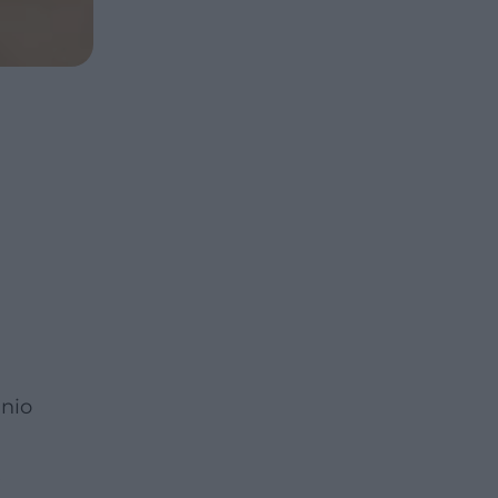
nio
ę