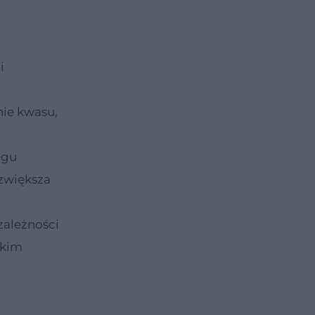
i
nie kwasu,
egu
 zwiększa
zależności
tkim