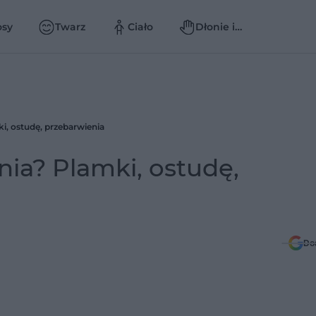
osy
Twarz
Ciało
Dłonie i
paznokcie
i, ostudę, przebarwienia
ia? Plamki, ostudę,
Do