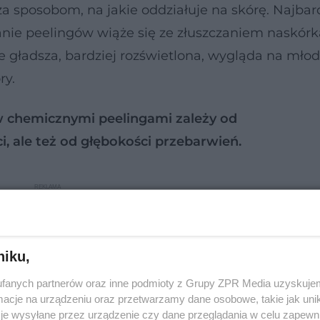
za sposobom, na jakie oddziałuje na skórę. Najbar
anie peelingów wiąże się ze złuszczaniem naskórk
e gładsza, bardziej rozświetlona, wygląda na mło
ry.
 chemicznymi peelingami zależy od
, ale też od głębokości przebarwień.
niku,
fanych partnerów oraz inne podmioty z Grupy ZPR Media uzyskujem
cje na urządzeniu oraz przetwarzamy dane osobowe, takie jak unika
je wysyłane przez urządzenie czy dane przeglądania w celu zapewn