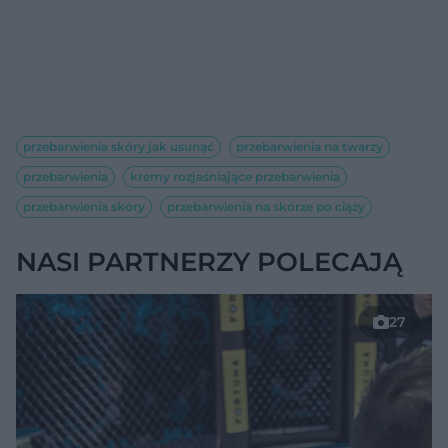
przebarwienia skóry jak usunąć
przebarwienia na twarzy
przebarwienia
kremy rozjaśniające przebarwienia
przebarwienia skóry
przebarwienia na skórze po ciąży
NASI PARTNERZY POLECAJĄ
27