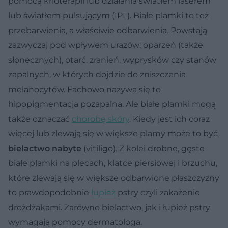
pomocą krioterapii lub działania światłem laserem
lub światłem pulsującym (IPL). Białe plamki to też
przebarwienia, a właściwie odbarwienia. Powstają
zazwyczaj pod wpływem urazów: oparzeń (także
słonecznych), otarć, zranień, wyprysków czy stanów
zapalnych, w których dojdzie do zniszczenia
melanocytów. Fachowo nazywa się to
hipopigmentacja pozapalna. Ale białe plamki mogą
także oznaczać
chorobę skóry
. Kiedy jest ich coraz
więcej lub zlewają się w większe plamy może to być
bielactwo nabyte
(vitiligo). Z kolei drobne, gęste
białe plamki na plecach, klatce piersiowej i brzuchu,
które zlewają się w większe odbarwione płaszczyzny
to prawdopodobnie
łupież
pstry czyli zakażenie
drożdżakami. Zarówno bielactwo, jak i łupież pstry
wymagają pomocy dermatologa.