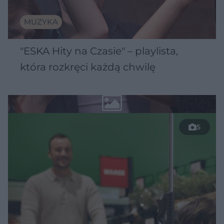
MUZYKA
"ESKA Hity na Czasie" – playlista,
która rozkręci każdą chwilę
5