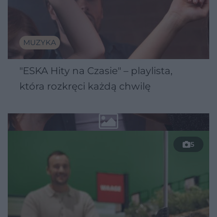
MUZYKA
"ESKA Hity na Czasie" – playlista,
która rozkręci każdą chwilę
5