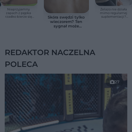
Nieprzyjemny
Żelazo nie działa
zapach z pępka
mimo regularnej
rzadko bierze się
suplementacji?
Skóra swędzi tylko
znikąd. Jeden objaw
Przyczyna może
wieczorem? Ten
zmienia wszystko
ukrywać się w
sygnał może
jelitach
wskazywać na
chorobę, która długo
nie daje objawów
REDAKTOR NACZELNA
POLECA
27