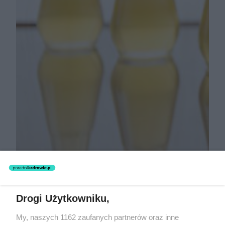
Olej marula - właściwości
kosmetyczne. Jak stosować olej
marula w domowej pielęgnacji?
Drogi Użytkowniku,
My, naszych 1162 zaufanych partnerów oraz inne