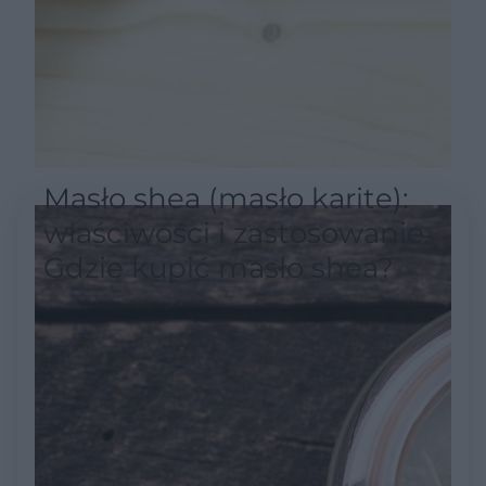
Masło shea (masło karite):
właściwości i zastosowanie.
Gdzie kupić masło shea?