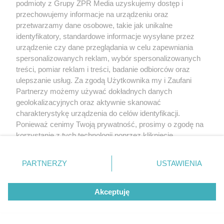
podmioty z Grupy ZPR Media uzyskujemy dostęp i
przechowujemy informacje na urządzeniu oraz
przetwarzamy dane osobowe, takie jak unikalne
identyfikatory, standardowe informacje wysyłane przez
urządzenie czy dane przeglądania w celu zapewniania
spersonalizowanych reklam, wybór spersonalizowanych
treści, pomiar reklam i treści, badanie odbiorców oraz
ulepszanie usług. Za zgodą Użytkownika my i Zaufani
Partnerzy możemy używać dokładnych danych
geolokalizacyjnych oraz aktywnie skanować
charakterystykę urządzenia do celów identyfikacji.
Ponieważ cenimy Twoją prywatność, prosimy o zgodę na
korzystanie z tych technologii poprzez kliknięcie
„Akceptuję”. Zgoda jest dobrowolna i zawsze możesz ją
zmienić/wycofać klikając przycisk ustawień prywatności
PARTNERZY
USTAWIENIA
znajdujący się w lewym dolnym rogu strony
. Niektóre
rodzaje przetwarzania danych nie wymagają zgody
Akceptuję
użytkownika, ale masz prawo sprzeciwić się takiemu
przetwarzaniu. Preferencje będą miały zastosowanie tylko
na tej witrynie.