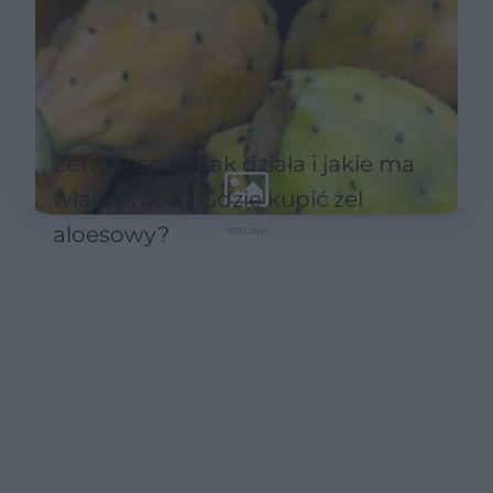
Żel aloesowy: jak działa i jakie ma
właściwości? Gdzie kupić żel
aloesowy?