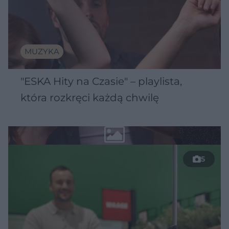
MUZYKA
"ESKA Hity na Czasie" – playlista,
która rozkręci każdą chwilę
5