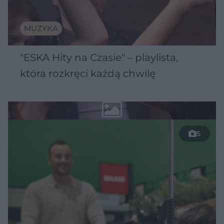
MUZYKA
"ESKA Hity na Czasie" – playlista,
która rozkręci każdą chwilę
5