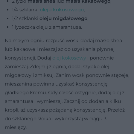
2 łyżki
masła shea
lub
masła kakaowego
,
1/4 szklanki
oleju kokosowego
,
1/2 szklanki
oleju migdałowego
,
1 łyżeczka oleju z amarantusa.
Na małym ogniu rozpuść wosk, dodaj masło shea
lub kakaowe i mieszaj aż do uzyskania płynnej
konsystencji. Dodaj
olej kokosowy
i ponownie
zamieszaj. Zdejmij z ognia, dodaj szybko olej
migdałowy i zmiksuj. Zanim wosk ponownie stężeje,
mieszanina powinna uzyskać konsystencję
gładkiego kremu. Gdy całość ostygnie, dodaj olej z
amarantusa i wymieszaj. Zacznij od dodania kilku
kropli, aż uzyskasz pożądaną konsystencję. Przełóż
do szklanego słoika i wykorzystaj w ciągu 3
miesięcy.