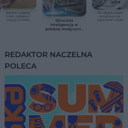
Zapach z pępka
Ten objaw często
może zdradzać
przypisuje się
więcej niż brak
zaparciom. Może
Sztuczna
higieny. Te objawy
jednak wskazywać
inteligencja w
wymagają
na chorobę jelita
polskiej medycynie
konsultacji lekarskiej
już nie jest
zapowiedzią. Sześć
przykładów z
gabinetów i szpitali
REDAKTOR NACZELNA
POLECA