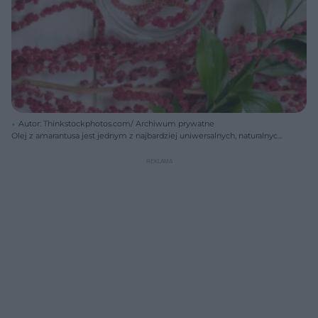
Autor: Thinkstockphotos.com/ Archiwum prywatne
Olej z amarantusa jest jednym z najbardziej uniwersalnych, naturalnych
kosmetyków. Można go stosować w pielęgnacji każdego typu cery.