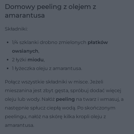
Domowy peeling z olejem z
amarantusa
Składniki:
1/4 szklanki drobno zmielonych
płatków
owsianych
,
2 łyżki
miodu
,
1 łyżeczka oleju z amarantusa.
Połącz wszystkie składniki w misce. Jeżeli
mieszanina jest zbyt gęsta, spróbuj dodać więcej
oleju lub wody. Nałóż
peeling
na twarz i wmasuj, a
następnie spłucz ciepłą wodą. Po skończonym
peelingu, nałóż na skórę kilka kropli oleju z
amarantusa.