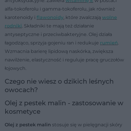
antyoksydacyjne. Zawiera
witaminę E
w postaci
alfa-tokoferolu i gamma-tokoferolu, jak również
karotenoidy i
flawonoidy
, które zwalczają
wolne
rodniki
. Składniki te mają też działanie
antyseptyczne i przeciwbakteryjne. Olej działa
łagodząco, sprzyja gojeniu ran i redukuje
rumień
.
Wzmacnia barierę lipidową naskórka, zwiększa
nawilżenie, elastyczność i reguluje pracę gruczołów
łojowych.
Czego nie wiesz o dzikich leśnych
owocach?
Olej z pestek malin - zastosowanie w
kosmetyce
Olej z pestek malin
stosuje się w pielęgnacji skóry