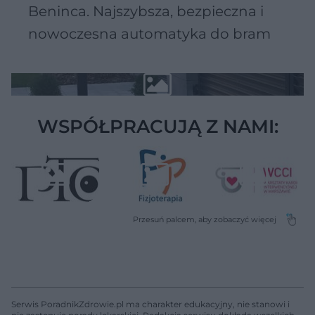
Beninca. Najszybsza, bezpieczna i
nowoczesna automatyka do bram
WSPÓŁPRACUJĄ Z NAMI:
Serwis PoradnikZdrowie.pl ma charakter edukacyjny, nie stanowi i