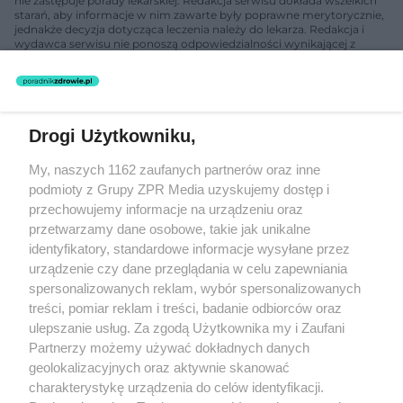
nie zastępuje porady lekarskiej. Redakcja serwisu dokłada wszelkich
starań, aby informacje w nim zawarte były poprawne merytorycznie,
jednakże decyzja dotycząca leczenia należy do lekarza. Redakcja i
wydawca serwisu nie ponoszą odpowiedzialności wynikającej z
zastosowania informacji zamieszczonych na stronach serwisu, który
nie prowadzi działalności leczniczej polegającej na udzielaniu
świadczeń zdrowotnych w rozumieniu art. 3 ust 1 ustawy o
działalności leczniczej.
Drogi Użytkowniku,
Żaden utwór zamieszczony w serwisie nie może być powielany i
My, naszych 1162 zaufanych partnerów oraz inne
rozpowszechniany lub dalej rozpowszechniany w jakikolwiek sposób
(w tym także elektroniczny lub mechaniczny) na jakimkolwiek polu
podmioty z Grupy ZPR Media uzyskujemy dostęp i
eksploatacji w jakiejkolwiek formie, włącznie z umieszczaniem w
przechowujemy informacje na urządzeniu oraz
Internecie bez pisemnej zgody właściciela praw. Jakiekolwiek użycie
przetwarzamy dane osobowe, takie jak unikalne
lub wykorzystanie utworów w całości lub w części z naruszeniem
prawa, tzn. bez właściwej zgody, jest zabronione pod groźbą kary i
identyfikatory, standardowe informacje wysyłane przez
może być ścigane prawnie.
urządzenie czy dane przeglądania w celu zapewniania
spersonalizowanych reklam, wybór spersonalizowanych
treści, pomiar reklam i treści, badanie odbiorców oraz
ulepszanie usług. Za zgodą Użytkownika my i Zaufani
Partnerzy możemy używać dokładnych danych
geolokalizacyjnych oraz aktywnie skanować
charakterystykę urządzenia do celów identyfikacji.
O nas