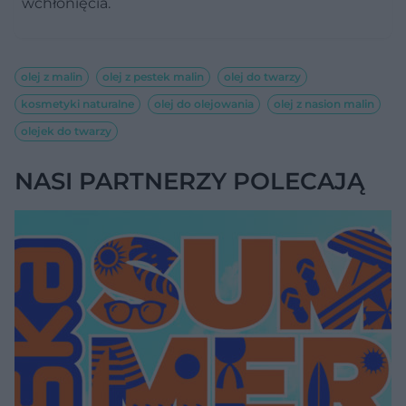
wchłonięcia.
olej z malin
olej z pestek malin
olej do twarzy
kosmetyki naturalne
olej do olejowania
olej z nasion malin
olejek do twarzy
NASI PARTNERZY POLECAJĄ