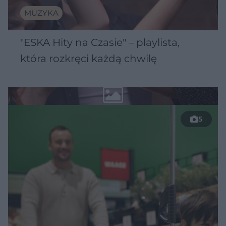
MUZYKA
"ESKA Hity na Czasie" – playlista,
która rozkręci każdą chwilę
5