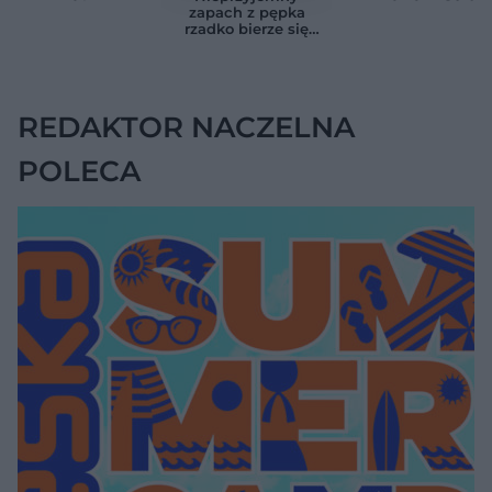
zaskakującą liczbę
sygnałem raka
zapach z pępka
rzadko bierze się
znikąd. Jeden objaw
zmienia wszystko
REDAKTOR NACZELNA
POLECA