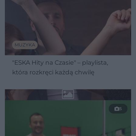
MUZYKA
"ESKA Hity na Czasie" – playlista,
która rozkręci każdą chwilę
5