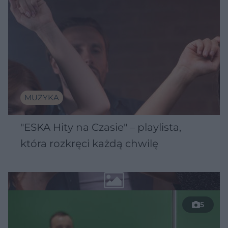
MUZYKA
"ESKA Hity na Czasie" – playlista,
która rozkręci każdą chwilę
5