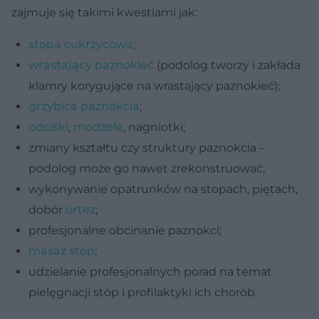
zajmuje się takimi kwestiami jak:
stopa cukrzycowa
;
wrastający paznokieć
(podolog tworzy i zakłada
klamry korygujące na wrastający paznokieć);
grzybica paznokcia
;
odciski
,
modzele
, nagniotki;
zmiany kształtu czy struktury paznokcia –
podolog może go nawet zrekonstruować;
wykonywanie opatrunków na stopach, piętach,
dobór
ortez
;
profesjonalne obcinanie paznokci;
masaż stóp
;
udzielanie profesjonalnych porad na temat
pielęgnacji stóp i profilaktyki ich chorób.