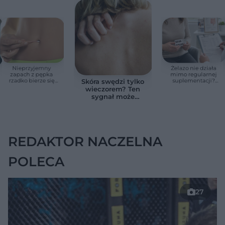
Nieprzyjemny
Żelazo nie działa
zapach z pępka
mimo regularnej
rzadko bierze się
suplementacji?
Skóra swędzi tylko
znikąd. Jeden objaw
Przyczyna może
wieczorem? Ten
zmienia wszystko
ukrywać się w
sygnał może
jelitach
wskazywać na
chorobę, która długo
nie daje objawów
REDAKTOR NACZELNA
POLECA
27