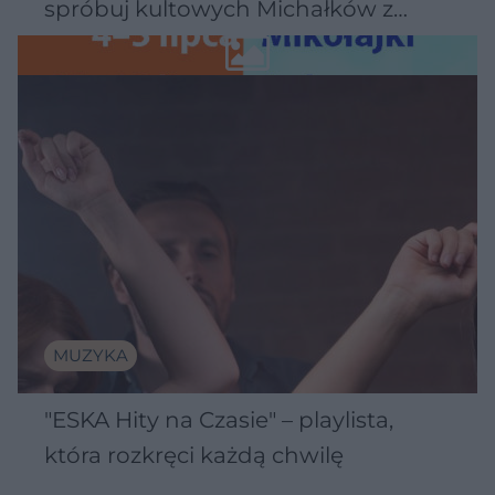
spróbuj kultowych Michałków z
Wawelu
MUZYKA
"ESKA Hity na Czasie" – playlista,
która rozkręci każdą chwilę