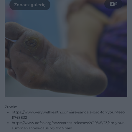
6
Źródła:
https://www.verywellhealth.com/are-sandals-bad-for-your-feet-
11748832
https://www.aofas.org/news/press-releases/2019/05/23/are-your-
summer-shoes-causing-foot-pain