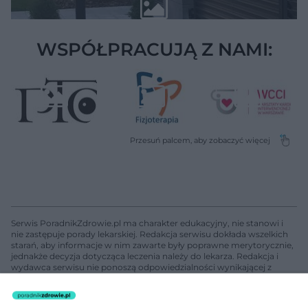
WSPÓŁPRACUJĄ Z NAMI:
Serwis PoradnikZdrowie.pl ma charakter edukacyjny, nie stanowi i
nie zastępuje porady lekarskiej. Redakcja serwisu dokłada wszelkich
starań, aby informacje w nim zawarte były poprawne merytorycznie,
jednakże decyzja dotycząca leczenia należy do lekarza. Redakcja i
wydawca serwisu nie ponoszą odpowiedzialności wynikającej z
zastosowania informacji zamieszczonych na stronach serwisu, który
nie prowadzi działalności leczniczej polegającej na udzielaniu
świadczeń zdrowotnych w rozumieniu art. 3 ust 1 ustawy o