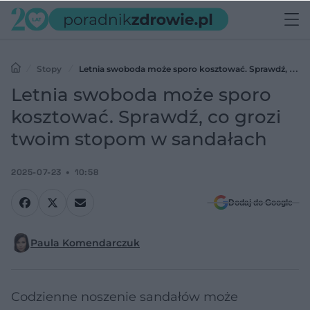
Stopy
Letnia swoboda może sporo kosztować. Sprawdź, co
grozi twoim stopom w sandałach
Letnia swoboda może sporo
kosztować. Sprawdź, co grozi
twoim stopom w sandałach
2025-07-23
10:58
Dodaj do Google
Paula Komendarczuk
Codzienne noszenie sandałów może