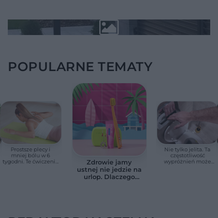
POPULARNE TEMATY
Prostsze plecy i
Nie tylko jelita. Ta
mniej bólu w 6
częstotliwość
tygodni. Te ćwiczenia
wypróżnień może
Zdrowie jamy
pomagają
mieć znaczenie dla
ustnej nie jedzie na
zmniejszyć wdowi
całego organizmu
urlop. Dlaczego
garb
podczas wakacji nie
warto zapominać o
przestrzeniach
międzyzębowych?