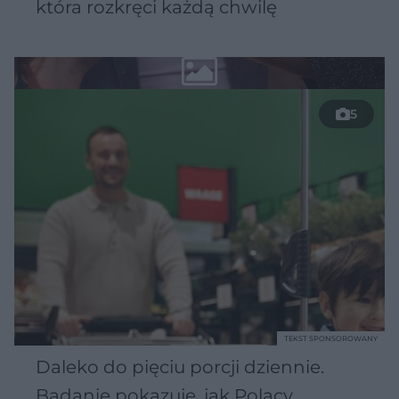
która rozkręci każdą chwilę
5
TEKST SPONSOROWANY
Daleko do pięciu porcji dziennie.
Badanie pokazuje, jak Polacy