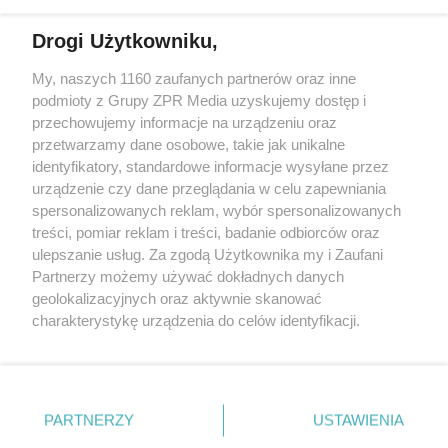
działalności leczniczej.
Drogi Użytkowniku,
Żaden utwór zamieszczony w serwisie nie może być powielany i
My, naszych 1160 zaufanych partnerów oraz inne
rozpowszechniany lub dalej rozpowszechniany w jakikolwiek sposób
podmioty z Grupy ZPR Media uzyskujemy dostęp i
(w tym także elektroniczny lub mechaniczny) na jakimkolwiek polu
eksploatacji w jakiejkolwiek formie, włącznie z umieszczaniem w
przechowujemy informacje na urządzeniu oraz
Internecie bez pisemnej zgody właściciela praw. Jakiekolwiek użycie
przetwarzamy dane osobowe, takie jak unikalne
lub wykorzystanie utworów w całości lub w części z naruszeniem
identyfikatory, standardowe informacje wysyłane przez
prawa, tzn. bez właściwej zgody, jest zabronione pod groźbą kary i
może być ścigane prawnie.
urządzenie czy dane przeglądania w celu zapewniania
spersonalizowanych reklam, wybór spersonalizowanych
treści, pomiar reklam i treści, badanie odbiorców oraz
ulepszanie usług. Za zgodą Użytkownika my i Zaufani
Partnerzy możemy używać dokładnych danych
geolokalizacyjnych oraz aktywnie skanować
charakterystykę urządzenia do celów identyfikacji.
O nas
Ponieważ cenimy Twoją prywatność, prosimy o zgodę na
korzystanie z tych technologii poprzez kliknięcie
Informacje prawne
„Akceptuję”. Zgoda jest dobrowolna i zawsze możesz ją
zmienić/wycofać klikając przycisk ustawień prywatności
Nasze serwisy
PARTNERZY
USTAWIENIA
znajdujący się w lewym dolnym rogu strony
. Niektóre