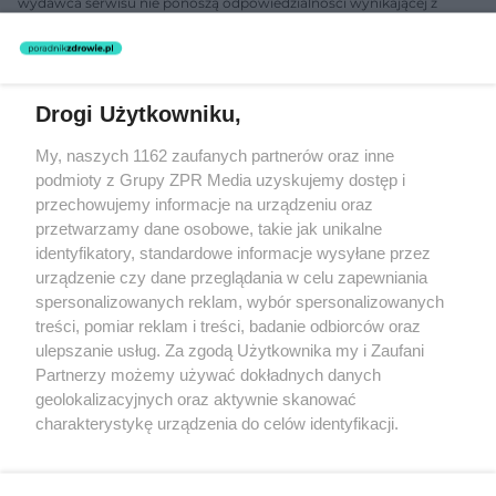
wydawca serwisu nie ponoszą odpowiedzialności wynikającej z
zastosowania informacji zamieszczonych na stronach serwisu, który
nie prowadzi działalności leczniczej polegającej na udzielaniu
świadczeń zdrowotnych w rozumieniu art. 3 ust 1 ustawy o
działalności leczniczej.
Drogi Użytkowniku,
Żaden utwór zamieszczony w serwisie nie może być powielany i
My, naszych 1162 zaufanych partnerów oraz inne
rozpowszechniany lub dalej rozpowszechniany w jakikolwiek sposób
podmioty z Grupy ZPR Media uzyskujemy dostęp i
(w tym także elektroniczny lub mechaniczny) na jakimkolwiek polu
eksploatacji w jakiejkolwiek formie, włącznie z umieszczaniem w
przechowujemy informacje na urządzeniu oraz
Internecie bez pisemnej zgody właściciela praw. Jakiekolwiek użycie
przetwarzamy dane osobowe, takie jak unikalne
lub wykorzystanie utworów w całości lub w części z naruszeniem
identyfikatory, standardowe informacje wysyłane przez
prawa, tzn. bez właściwej zgody, jest zabronione pod groźbą kary i
może być ścigane prawnie.
urządzenie czy dane przeglądania w celu zapewniania
spersonalizowanych reklam, wybór spersonalizowanych
treści, pomiar reklam i treści, badanie odbiorców oraz
ulepszanie usług. Za zgodą Użytkownika my i Zaufani
Partnerzy możemy używać dokładnych danych
geolokalizacyjnych oraz aktywnie skanować
charakterystykę urządzenia do celów identyfikacji.
O nas
Ponieważ cenimy Twoją prywatność, prosimy o zgodę na
korzystanie z tych technologii poprzez kliknięcie
Informacje prawne
„Akceptuję”. Zgoda jest dobrowolna i zawsze możesz ją