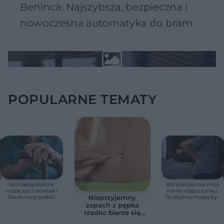
Beninca. Najszybsza, bezpieczna i
nowoczesna automatyka do bram
POPULARNE TEMATY
Ile maksymalnie
Ból pleców nie mija
może żyć człowiek?
mimo odpoczynku.
Naukowcy podali
Te objawy mogą być
Nieprzyjemny
zaskakującą liczbę
sygnałem raka
zapach z pępka
rzadko bierze się
znikąd. Jeden objaw