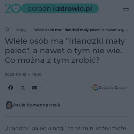
Stopy
Wiele osób ma "Irlandzki mały palec", a nawet o tym
nie wie. Co można z tym zrobić?
Wiele osób ma "Irlandzki mały
palec", a nawet o tym nie wie.
Co można z tym zrobić?
2025-06-12
13:10
Dodaj do Google
Paula Komendarczuk
„Irlandzki palec u nogi” to termin, który może