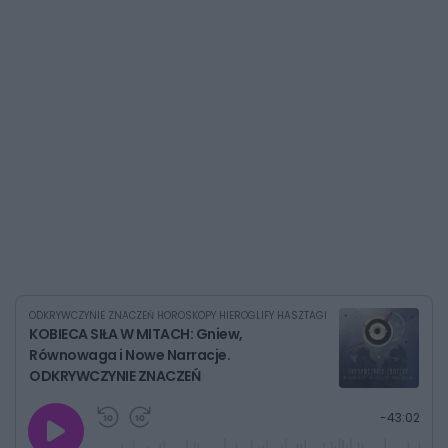
ODKRYWCZYNIE ZNACZEŃ HOROSKOPY HIEROGLIFY HASZTAGI
KOBIECA SIŁA W MITACH: Gniew,
Równowaga i Nowe Narracje.
ODKRYWCZYNIE ZNACZEŃ
G
P
P
P
-
43:02
r
r
r
o
a
z
z