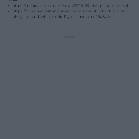
https://medicalxpress.com/news/2025-03-irish-pinky-toe.html
https://theconversation.com/why-you-should-check-for-irish-
pinky-toe-and-what-to-do-if-you-have-one-250800