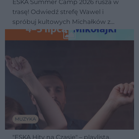
ESKA Summer Camp 2026 rusza w
trasę! Odwiedź strefę Wawel i
spróbuj kultowych Michałków z
Wawelu
MUZYKA
"ESKA Hity na Czasie" – playlista,