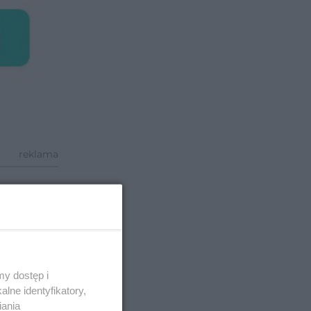
reklama
ci.
jscowo –
y dostęp i
lne identyfikatory,
iania