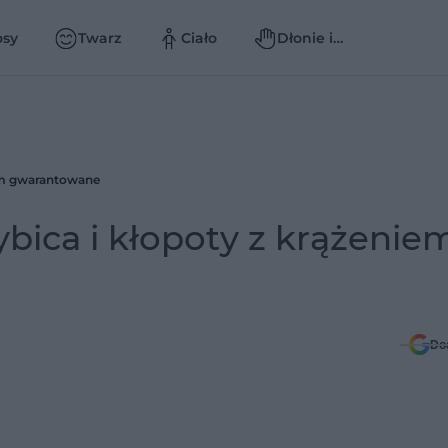
osy
Twarz
Ciało
Dłonie i
paznokcie
niem gwarantowane
zybica i kłopoty z krążenie
Do