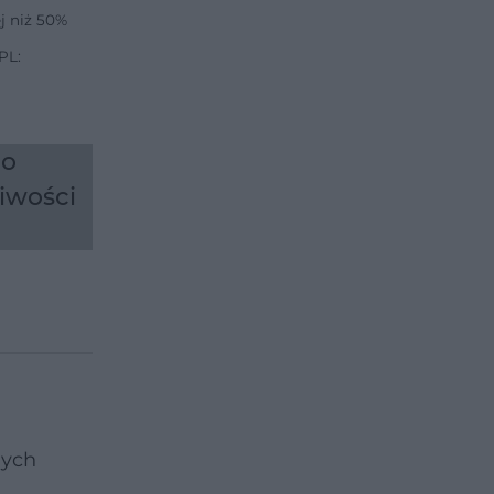
j niż 50%
PL:
do
iwości
nych