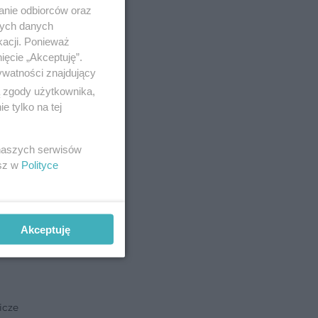
anie odbiorców oraz
nych danych
kacji. Ponieważ
ięcie „Akceptuję”.
ywatności znajdujący
ą zgody użytkownika,
 tylko na tej
 naszych serwisów
esz w
Polityce
Akceptuję
icze