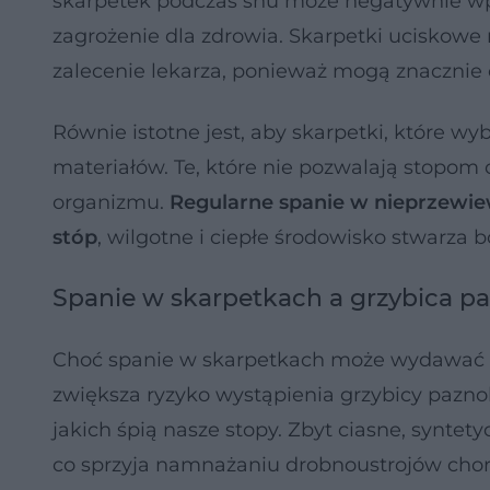
skarpetek podczas snu może negatywnie wpł
zagrożenie dla zdrowia. Skarpetki uciskowe
zalecenie lekarza, ponieważ mogą znacznie 
Równie istotne jest, aby skarpetki, które 
materiałów. Te, które nie pozwalają stopo
organizmu.
Regularne spanie w nieprzewi
stóp
, wilgotne i ciepłe środowisko stwarza
Spanie w skarpetkach a grzybica p
Choć spanie w skarpetkach może wydawać 
zwiększa ryzyko wystąpienia grzybicy pazno
jakich śpią nasze stopy. Zbyt ciasne, syntet
co sprzyja namnażaniu drobnoustrojów choro