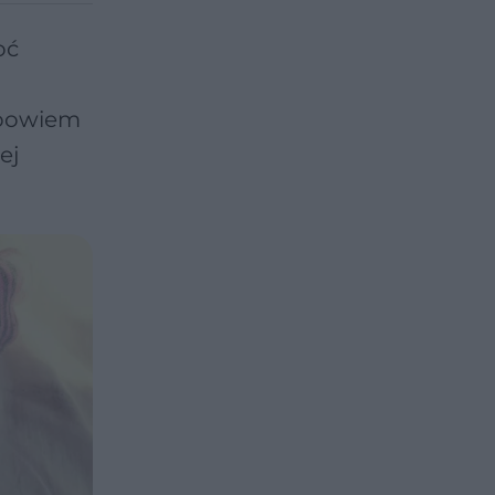
oć
 bowiem
ej