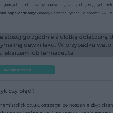
a łagodnych i umiarkowanych postaci grzybicy, obejmujących mnie
iot odpowiedzialny:
Zakłady Farmaceutyczne Polpharma S.A. Ch
wa stosuj go zgodnie z ulotką dołączoną 
ymalnej dawki leku. W przypadku wątpl
 z lekarzem lub farmaceutą.
Dowiedz się więcej
yk czy błąd?
istclick.co.uk, ostrzega, że noszenie zbyt cias