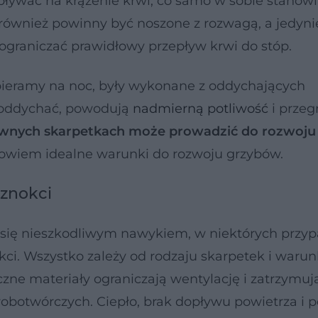
ywać na krążenie krwi, co samo w sobie stanowi
 również powinny być noszone z rozwagą, a jedyni
ograniczać prawidłowy przepływ krwi do stóp.
wybieramy na noc, były wykonane z oddychających
m oddychać, powodują
nadmierną potliwość
i przeg
ewnych skarpetkach może prowadzić do rozwoju 
 bowiem idealne warunki do rozwoju grzybów.
aznokci
się nieszkodliwym nawykiem, w niektórych przy
kci. Wszystko zależy od rodzaju skarpetek i waru
yczne materiały ograniczają wentylację i zatrzymuj
botwórczych. Ciepło, brak dopływu powietrza i p