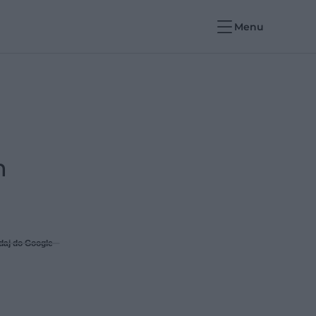
Menu
m
daj do Google