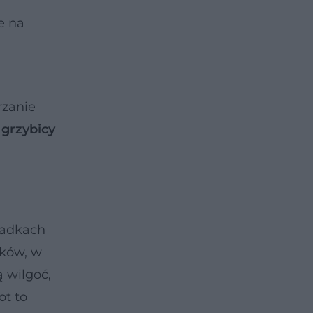
e na
rzanie
grzybicy
padkach
nków, w
ą wilgoć,
ot to