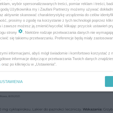
ełna kuracja grzybicy u rąk i stóp**
klam, wybór spersonalizowanych treści, pomiar reklam i treści, bad
 zgodą Użytkownika my i Zaufani Partnerzy możemy używać dokład
az aktywnie skanować charakterystykę urządzenia do celów identyfi
ść, prosimy o zgodę na korzystanie z tych technologii poprzez klikn
a i zawsze możesz ją zmienić/wycofać klikając przycisk ustawień pr
kacji.
ogu strony
. Niektóre rodzaje przetwarzania danych nie wymagaj
iwić się takiemu przetwarzaniu. Preferencje będą miały zastosowanie
ponieważ lakier tworzy na powierzchni paznokcia
twę.
szymi informacjami, abyś mógł świadomie i komfortowo korzystać z
ny w aplikacji, dzięki pędzelkowi.
gółowe informacje dotyczące przetwarzania Twoich danych znajdzi
s
oraz po kliknięciu w „Ustawienia”.
azie substancji czynnej cyklopiroks.
USTAWIENIA
oroby skóry głowy. Kosmetologia Estetyczna 2019; 3: 393-396.
oses, 8.09.2021.
0 mg cyklopiroksu. Lakier do paznokci leczniczy.
Wskazania:
Grzyb