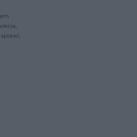
erem
okcia,
 sprawi,