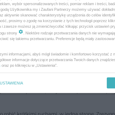
klam, wybór spersonalizowanych treści, pomiar reklam i treści, bad
 zgodą Użytkownika my i Zaufani Partnerzy możemy używać dokład
az aktywnie skanować charakterystykę urządzenia do celów identyfi
ść, prosimy o zgodę na korzystanie z tych technologii poprzez klikn
a i zawsze możesz ją zmienić/wycofać klikając przycisk ustawień pr
ogu strony
. Niektóre rodzaje przetwarzania danych nie wymagaj
iwić się takiemu przetwarzaniu. Preferencje będą miały zastosowanie
z solą lub specjalnym preparatem zmiękczający
 uniknąć skaleczenia. Najważniejsze jest, aby obc
szymi informacjami, abyś mógł świadomie i komfortowo korzystać z
gółowe informacje dotyczące przetwarzania Twoich danych znajdzi
 bardziej łopatkowy czy nawet kwadratowy, a nie pó
s
oraz po kliknięciu w „Ustawienia”.
 można lekko podpiłować, żeby nie był ostry.
i nam uniknąć problemu
wrastających paznokci
. P
USTAWIENIA
ylko odsunąć skórki, a wycinanie pozostawić spec
 to robić krótkimi ruchami, w jedną stronę. Zrezyg