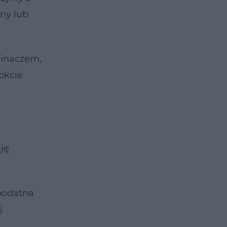
any lub
cinaczem,
okcie
ję
 podatna
j