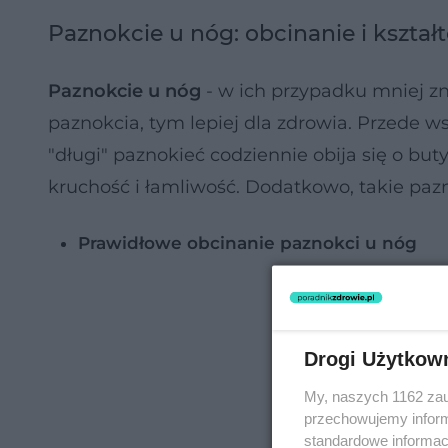
Paznokcie u nóg: obcinanie i kształ
Paznokcie u nóg
- w ich przypadku mniej zn
paznokcia, tym lepiej dla zdrowia. Przede w
"długi" paznokieć codziennie obija się o but
kruchość i łamliwość. Dodatkowo, takie paz
Prawidłowe obcinanie paznokci u nóg
Drogi Użytkow
My, naszych 1162 zau
przechowujemy informa
standardowe informac