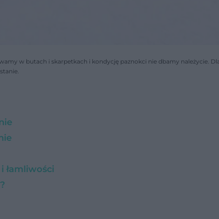
amy w butach i skarpetkach i kondycję paznokci nie dbamy należycie. Dl
stanie.
nie
nie
i łamliwości
ą?