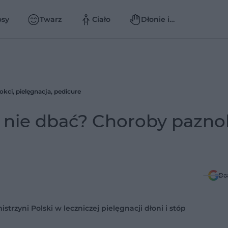
osy
Twarz
Ciało
Dłonie i
paznokcie
kci, pielęgnacja, pedicure
o nie dbać? Choroby paznok
Do
strzyni Polski w leczniczej pielęgnacji dłoni i stóp