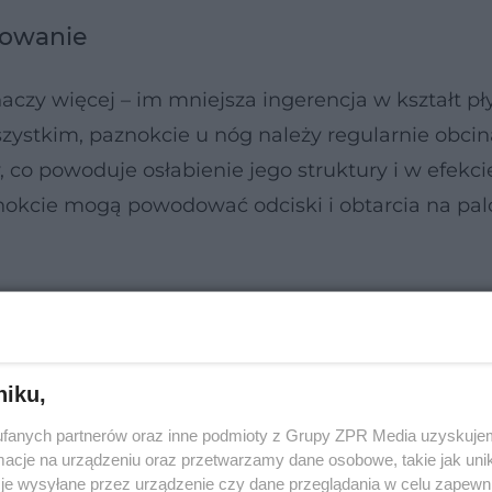
towanie
aczy więcej – im mniejsza ingerencja w kształt pły
szystkim, paznokcie u nóg należy regularnie obcin
y, co powoduje osłabienie jego struktury i w efekci
nokcie mogą powodować odciski i obtarcia na pal
niku,
fanych partnerów oraz inne podmioty z Grupy ZPR Media uzyskujem
cje na urządzeniu oraz przetwarzamy dane osobowe, takie jak unika
je wysyłane przez urządzenie czy dane przeglądania w celu zapewn