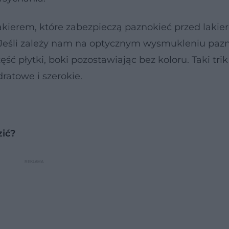
lakierem, które zabezpieczą paznokieć przed laki
Jeśli zależy nam na optycznym wysmukleniu pazn
ć płytki, boki pozostawiając bez koloru. Taki trik
atowe i szerokie.
zić?