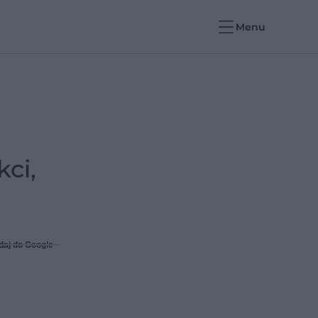
Menu
ci,
daj do Google