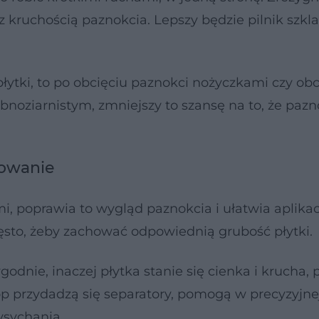
 kruchością paznokcia. Lepszy będzie pilnik szkl
płytki, to po obcięciu paznokci nożyczkami czy ob
bnoziarnistym, zmniejszy to szansę na to, że pazn
lowanie
i, poprawia to wygląd paznokcia i ułatwia aplikac
często, żeby zachować odpowiednią grubość płytki.
odnie, inaczej płytka stanie się cienka i krucha,
p przydadzą się separatory, pomogą w precyzyjne
ysychania.