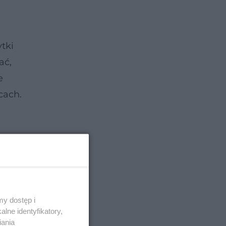
tki
ać,
e
cach.
y dostęp i
lne identyfikatory,
iania