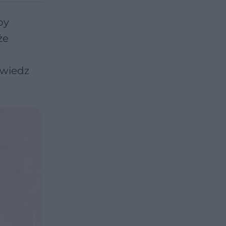
py
że
owiedz