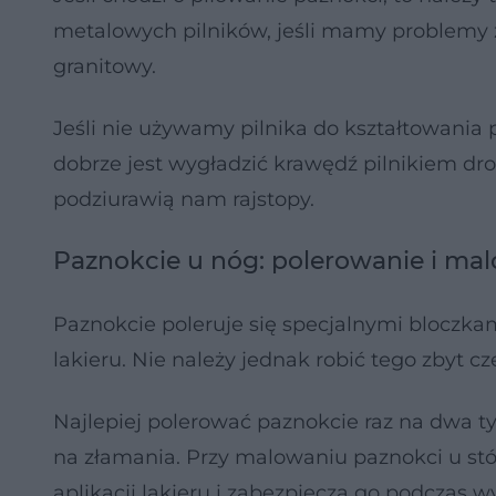
metalowych pilników, jeśli mamy problemy z
granitowy.
Jeśli nie używamy pilnika do kształtowania 
dobrze jest wygładzić krawędź pilnikiem dro
podziurawią nam rajstopy.
Paznokcie u nóg: polerowanie i ma
Paznokcie poleruje się specjalnymi bloczkam
lakieru. Nie należy jednak robić tego zbyt 
Najlepiej polerować paznokcie raz na dwa tyg
na złamania. Przy malowaniu paznokci u stó
aplikacji lakieru i zabezpieczą go podczas w