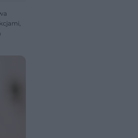
iwa
kcjami,
m