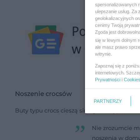
spersonalizowanych re
ulepszanie usług. Za
geolokalizacyjnych or
cenimy Twoją prywatno
Zgoda jest dobrowoln
się w lewym dolnym r
ale masz prawo sprzec
witrynie.
Zapoznaj się z poniż
internetowych. Szcze
Prywatności
i
Cookie
Noszenie crocsów
PARTNERZY
Buty typu crocs cieszą się ogromną popular
Nie zrozumcie mn
noszenia w domu