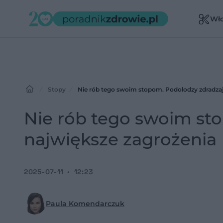
Wł
Stopy
Nie rób tego swoim stopom. Podolodzy zdradzaj
Nie rób tego swoim st
największe zagrożenia
2025-07-11
12:23
Paula Komendarczuk