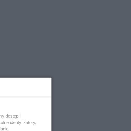
y dostęp i
lne identyfikatory,
iania