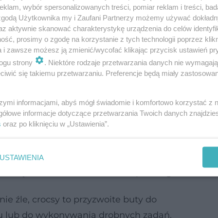
klam, wybór spersonalizowanych treści, pomiar reklam i treści, bad
 zgodą Użytkownika my i Zaufani Partnerzy możemy używać dokład
az aktywnie skanować charakterystykę urządzenia do celów identyfi
ść, prosimy o zgodę na korzystanie z tych technologii poprzez klikn
a i zawsze możesz ją zmienić/wycofać klikając przycisk ustawień pr
ogu strony
. Niektóre rodzaje przetwarzania danych nie wymagaj
iwić się takiemu przetwarzaniu. Preferencje będą miały zastosowanie
szymi informacjami, abyś mógł świadomie i komfortowo korzystać z
gółowe informacje dotyczące przetwarzania Twoich danych znajdzi
s
oraz po kliknięciu w „Ustawienia”.
USTAWIENIA
nością, ku rozczarowaniu wielu podologów.
ie źle, crocsy to przyzwoite buty do
 lub do wykonywania drobnych zadań.