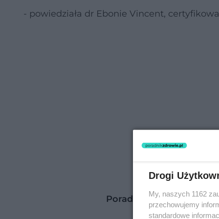
- powiedziała dr Ebonie Vincent, certyfikowan
Drogi Użytkow
My, naszych 1162 zau
Poradnik zdrowie: Choro
przechowujemy informa
standardowe informac