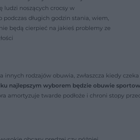
 ludzi noszących crocsy w
b podczas długich godzin stania, wiem,
e będą cierpieć na jakieś problemy ze
łości
a innych rodzajów obuwia, zwłaszcza kiedy czeka
ku najlepszym wyborem będzie obuwie sportow
tóra amortyzuje twarde podłoże i chroni stopy prze
wysokie obcasy prędzej czy później