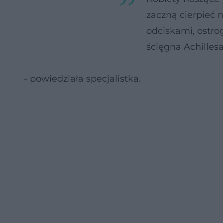
zaczną cierpieć
odciskami, ostr
ścięgna Achilles
- powiedziała specjalistka.