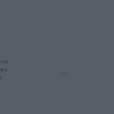
 nas
e z
d