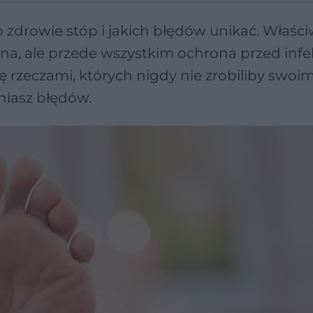
 zdrowie stóp i jakich błędów unikać. Właśc
czna, ale przede wszystkim ochrona przed infe
ię rzeczami, których nigdy nie zrobiliby swoi
niasz błędów.