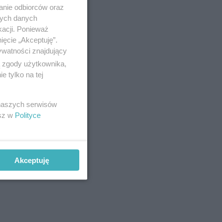
anie odbiorców oraz
nych danych
kacji. Ponieważ
ięcie „Akceptuję”.
ywatności znajdujący
ą zgody użytkownika,
 tylko na tej
 naszych serwisów
esz w
Polityce
Akceptuję