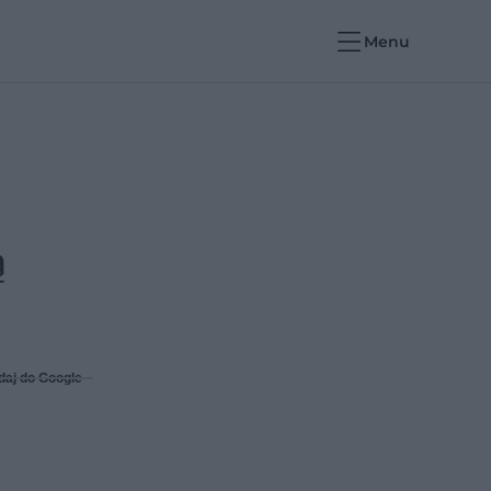
Menu
ą
daj do Google