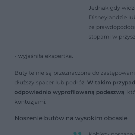
Jednak gdy widzę
Disneylandzie lu
że prawdopodobni
stopami w przysz
- wyjaśniła ekspertka.
Buty te nie są przeznaczone do zastępowani
dłuższy spacer lub podróż.
W takim przypad
odpowiednio wyprofilowaną podeszwą
, k
kontuzjami.
Noszenie butów na wysokim obcasie
Kobiety noszące 