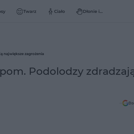
osy
Twarz
Ciało
Dłonie i
paznokcie
ą największe zagrożenia
opom. Podolodzy zdradzaj
Do