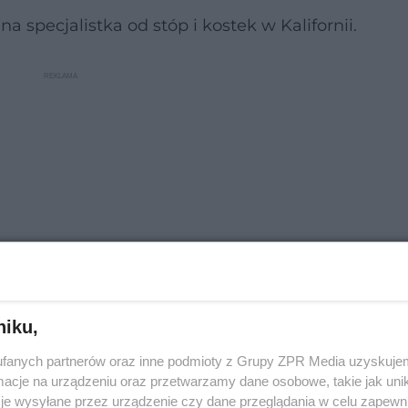
a specjalistka od stóp i kostek w Kalifornii.
niku,
fanych partnerów oraz inne podmioty z Grupy ZPR Media uzyskujem
by stóp
cje na urządzeniu oraz przetwarzamy dane osobowe, takie jak unika
je wysyłane przez urządzenie czy dane przeglądania w celu zapewn