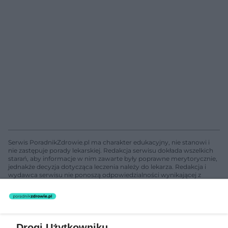
Serwis PoradnikZdrowie.pl ma charakter edukacyjny, nie stanowi i
nie zastępuje porady lekarskiej. Redakcja serwisu dokłada wszelkich
starań, aby informacje w nim zawarte były poprawne merytorycznie,
jednakże decyzja dotycząca leczenia należy do lekarza. Redakcja i
wydawca serwisu nie ponoszą odpowiedzialności wynikającej z
zastosowania informacji zamieszczonych na stronach serwisu, który
nie prowadzi działalności leczniczej polegającej na udzielaniu
świadczeń zdrowotnych w rozumieniu art. 3 ust 1 ustawy o
działalności leczniczej.
Drogi Użytkowniku,