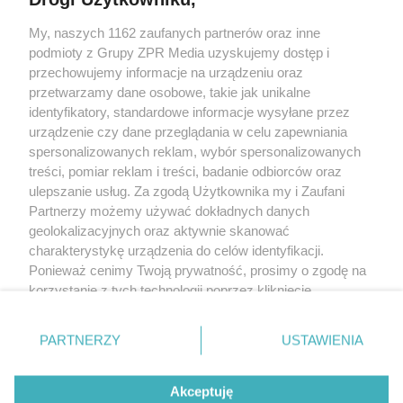
Żaden utwór zamieszczony w serwisie nie może być powielany i
My, naszych 1162 zaufanych partnerów oraz inne
rozpowszechniany lub dalej rozpowszechniany w jakikolwiek sposób
(w tym także elektroniczny lub mechaniczny) na jakimkolwiek polu
podmioty z Grupy ZPR Media uzyskujemy dostęp i
eksploatacji w jakiejkolwiek formie, włącznie z umieszczaniem w
przechowujemy informacje na urządzeniu oraz
Internecie bez pisemnej zgody właściciela praw. Jakiekolwiek użycie
przetwarzamy dane osobowe, takie jak unikalne
lub wykorzystanie utworów w całości lub w części z naruszeniem
prawa, tzn. bez właściwej zgody, jest zabronione pod groźbą kary i
identyfikatory, standardowe informacje wysyłane przez
może być ścigane prawnie.
urządzenie czy dane przeglądania w celu zapewniania
spersonalizowanych reklam, wybór spersonalizowanych
treści, pomiar reklam i treści, badanie odbiorców oraz
ulepszanie usług. Za zgodą Użytkownika my i Zaufani
Partnerzy możemy używać dokładnych danych
geolokalizacyjnych oraz aktywnie skanować
charakterystykę urządzenia do celów identyfikacji.
O nas
Ponieważ cenimy Twoją prywatność, prosimy o zgodę na
korzystanie z tych technologii poprzez kliknięcie
Informacje prawne
„Akceptuję”. Zgoda jest dobrowolna i zawsze możesz ją
Nasze serwisy
zmienić/wycofać klikając przycisk ustawień prywatności
PARTNERZY
USTAWIENIA
znajdujący się w lewym dolnym rogu strony
. Niektóre
© 2026 Grupa ZPR Media
rodzaje przetwarzania danych nie wymagają zgody
Akceptuję
użytkownika, ale masz prawo sprzeciwić się takiemu