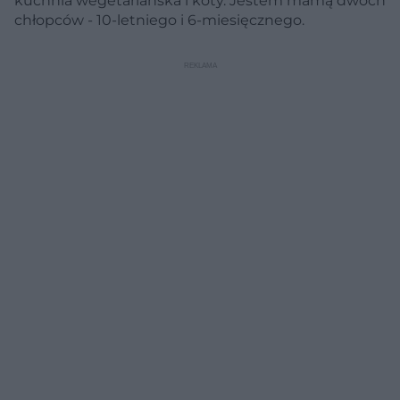
kuchnia wegetariańska i koty. Jestem mamą dwóch
chłopców - 10-letniego i 6-miesięcznego.