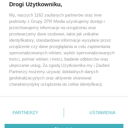
Drogi Użytkowniku,
Żaden utwór zamieszczony w serwisie nie może być powielany i
My, naszych 1162 zaufanych partnerów oraz inne
rozpowszechniany lub dalej rozpowszechniany w jakikolwiek sposób
podmioty z Grupy ZPR Media uzyskujemy dostęp i
(w tym także elektroniczny lub mechaniczny) na jakimkolwiek polu
eksploatacji w jakiejkolwiek formie, włącznie z umieszczaniem w
przechowujemy informacje na urządzeniu oraz
Internecie bez pisemnej zgody właściciela praw. Jakiekolwiek użycie
przetwarzamy dane osobowe, takie jak unikalne
lub wykorzystanie utworów w całości lub w części z naruszeniem
identyfikatory, standardowe informacje wysyłane przez
prawa, tzn. bez właściwej zgody, jest zabronione pod groźbą kary i
może być ścigane prawnie.
urządzenie czy dane przeglądania w celu zapewniania
spersonalizowanych reklam, wybór spersonalizowanych
treści, pomiar reklam i treści, badanie odbiorców oraz
ulepszanie usług. Za zgodą Użytkownika my i Zaufani
Partnerzy możemy używać dokładnych danych
geolokalizacyjnych oraz aktywnie skanować
charakterystykę urządzenia do celów identyfikacji.
O nas
Ponieważ cenimy Twoją prywatność, prosimy o zgodę na
korzystanie z tych technologii poprzez kliknięcie
Informacje prawne
„Akceptuję”. Zgoda jest dobrowolna i zawsze możesz ją
zmienić/wycofać klikając przycisk ustawień prywatności
Nasze serwisy
PARTNERZY
USTAWIENIA
znajdujący się w lewym dolnym rogu strony
. Niektóre
© 2026 Grupa ZPR Media
rodzaje przetwarzania danych nie wymagają zgody