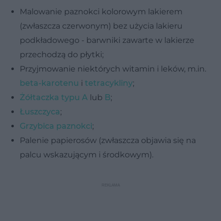
Malowanie paznokci kolorowym lakierem
(zwłaszcza czerwonym) bez użycia lakieru
podkładowego - barwniki zawarte w lakierze
przechodzą do płytki;
Przyjmowanie niektórych witamin i leków, m.in.
beta-karotenu
i
tetracykliny
;
Żółtaczka typu A
lub
B
;
Łuszczyca
;
Grzybica paznokci
;
Palenie papierosów (zwłaszcza objawia się na
palcu wskazującym i środkowym).