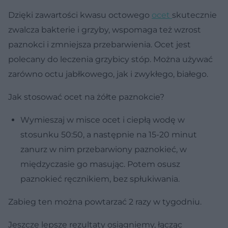
Dzięki zawartości kwasu octowego
ocet
skutecznie
zwalcza bakterie i grzyby, wspomaga też wzrost
paznokci i zmniejsza przebarwienia. Ocet jest
polecany do leczenia grzybicy stóp. Można używać
zarówno octu jabłkowego, jak i zwykłego, białego.
Jak stosować ocet na żółte paznokcie?
Wymieszaj w misce ocet i ciepłą wodę w
stosunku 50:50, a następnie na 15-20 minut
zanurz w nim przebarwiony paznokieć, w
międzyczasie go masując. Potem osusz
paznokieć ręcznikiem, bez spłukiwania.
Zabieg ten można powtarzać 2 razy w tygodniu.
Jeszcze lepsze rezultaty osiągniemy, łącząc