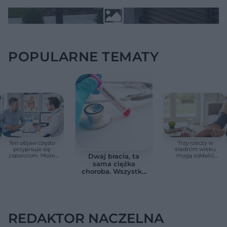
POPULARNE TEMATY
Ten objaw często
Trzy rzeczy w
przypisuje się
średnim wieku
zaparciom. Może
mogą oddalić
Dwaj bracia, ta
jednak wskazywać
demencję o prawie
sama ciężka
na chorobę jelita
13 lat. Naukowcy
choroba. Wszystko
wskazali kluczowe
zmieniają jedne
czynniki
urodziny
REDAKTOR NACZELNA