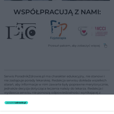
WSPÓŁPRACUJĄ Z NAMI:
Serwis PoradnikZdrowie.pl ma charakter edukacyjny, nie stanowi i
nie zastępuje porady lekarskiej. Redakcja serwisu dokłada wszelkich
starań, aby informacje w nim zawarte były poprawne merytorycznie,
jednakże decyzja dotycząca leczenia należy do lekarza. Redakcja i
wydawca serwisu nie ponoszą odpowiedzialności wynikającej z
zastosowania informacji zamieszczonych na stronach serwisu, który
nie prowadzi działalności leczniczej polegającej na udzielaniu
świadczeń zdrowotnych w rozumieniu art. 3 ust 1 ustawy o
działalności leczniczej.