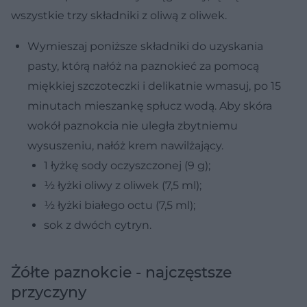
wszystkie trzy składniki z oliwą z oliwek.
Wymieszaj poniższe składniki do uzyskania
pasty, którą nałóż na paznokieć za pomocą
miękkiej szczoteczki i delikatnie wmasuj, po 15
minutach mieszankę spłucz wodą. Aby skóra
wokół paznokcia nie uległa zbytniemu
wysuszeniu, nałóż krem nawilżający.
1 łyżkę sody oczyszczonej (9 g);
½ łyżki oliwy z oliwek (7,5 ml);
½ łyżki białego octu (7,5 ml);
sok z dwóch cytryn.
Żółte paznokcie - najczęstsze
przyczyny