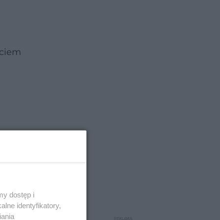
ściem
y dostęp i
lne identyfikatory,
iania