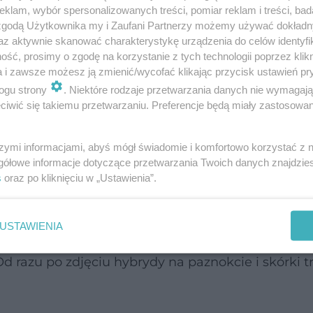
klam, wybór spersonalizowanych treści, pomiar reklam i treści, bad
 zgodą Użytkownika my i Zaufani Partnerzy możemy używać dokład
a z odpowiednią dietą. Zalecany jest także bardz
az aktywnie skanować charakterystykę urządzenia do celów identyfi
ść, prosimy o zgodę na korzystanie z tych technologii poprzez klikn
aznokci. Po kilku miesiącach paznokcie powinny b
a i zawsze możesz ją zmienić/wycofać klikając przycisk ustawień pr
ogu strony
. Niektóre rodzaje przetwarzania danych nie wymagaj
iwić się takiemu przetwarzaniu. Preferencje będą miały zastosowanie
 jest bezpieczny?
szymi informacjami, abyś mógł świadomie i komfortowo korzystać z
gółowe informacje dotyczące przetwarzania Twoich danych znajdzi
rydzie?
s
oraz po kliknięciu w „Ustawienia”.
to dać paznokciom odpocząć. Przede wszystkim n
USTAWIENIA
uszkodzić płytki paznokcia. Po zdjęciu najlepiej 
d razu po zdjęciu hybrydy na paznokcie i skórki t