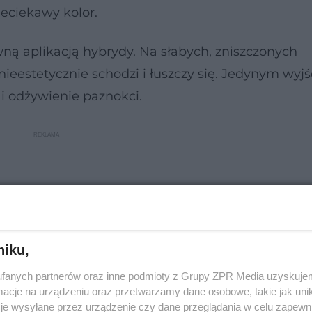
ieciekawy kolor.
ną aplikacją hybrydy. Na słabych, zniszczonych
 nieestetycznie schodzi i łuszczy się. Jedynym wyj
 i odżywienie paznokci.
niku,
fanych partnerów oraz inne podmioty z Grupy ZPR Media uzyskujem
cje na urządzeniu oraz przetwarzamy dane osobowe, takie jak unika
je wysyłane przez urządzenie czy dane przeglądania w celu zapewn