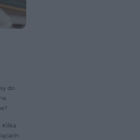
twy do
 na
ne?
 Kilka
siącach