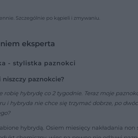
ennie. Szczególnie po kąpieli i zmywaniu.
niem eksperta
 - stylistka paznokci
i niszczy paznokcie?
e robię hybrydę co 2 tygodnie. Teraz moje paznokc
eru i hybryda nie chce się trzymać dobrze, po dwó
ego?
łabione hybrydą. Osiem miesięcy nakładania non 
rodukt chemiczny, więc na pewno nie odżywi pazn