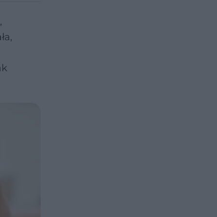
,
ła,
ak