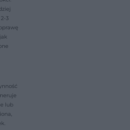
dziej
 2-3
poprawę
jak
 one
zynność
eneruje
e lub
iona,
ek.