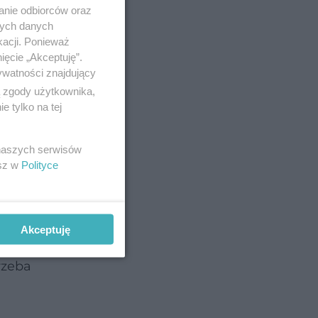
anie odbiorców oraz
nych danych
o
kacji. Ponieważ
ięcie „Akceptuję”.
yć gotowe
ywatności znajdujący
ą zgody użytkownika,
 tylko na tej
 naszych serwisów
esz w
Polityce
ależy
Akceptuję
obciąć je
rzeba