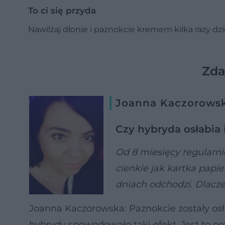
To ci się przyda
Nawilżaj dłonie i paznokcie kremem kilka razy dzi
Zda
Joanna Kaczorowska
Czy hybryda osłabia 
Od 8 miesięcy regularni
cienkie jak kartka papi
dniach odchodzi. Dlacz
Joanna Kaczorowska:
Paznokcie zostały os
hybrydy spowodowało taki efekt. Jest to p