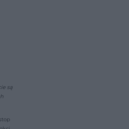
ie są
ch
stop
okci.