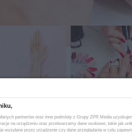
ielęgnowane
Jak samodzielnie
IE latem -
zrobić manicure
tyczne rady
hybrydowy? [Por
niku,
eksperta]
fanych partnerów oraz inne podmioty z Grupy ZPR Media uzyskujem
cje na urządzeniu oraz przetwarzamy dane osobowe, takie jak unika
je wysyłane przez urządzenie czy dane przeglądania w celu zapewn