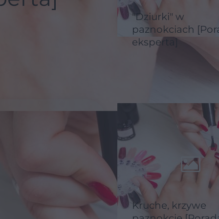
"Dziurki" w
paznokciach [Por
eksperta]
Kruche, krzywe
paznokcie [Porad