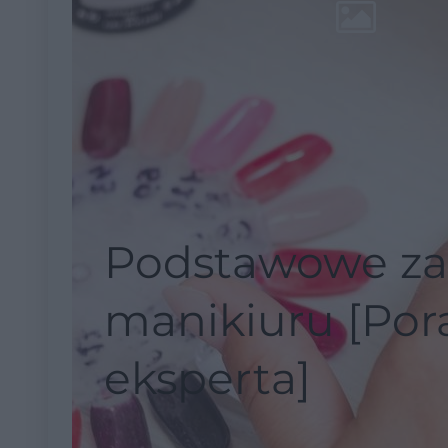
Podstawowe za
manikiuru [Por
eksperta]