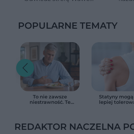
spróbuj kultowych
Michałków z Wawelu
POPULARNE TEMATY
To nie zawsze
Statyny mogą
niestrawność. Te
lepiej tolerow
objawy mogą
Naukowcy odkryl
wskazywać na raka
ograniczyć dzia
trzustki
na mięśni
REDAKTOR NACZELNA P