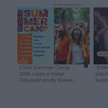
MATERIAŁ SPONSOROWANY
MUZ
ESKA Summer Camp
"ESKA
2026 rusza w trasę!
playl
Odwiedź strefę Wawel i
każd
spróbuj kultowych
Michałków z Wawelu