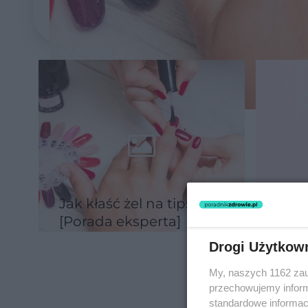
Jak kłaść żel na tips?
Wyp
[Porada eksperta]
DŁON
prak
Drogi Użytkow
My, naszych 1162 zau
przechowujemy informa
standardowe informac