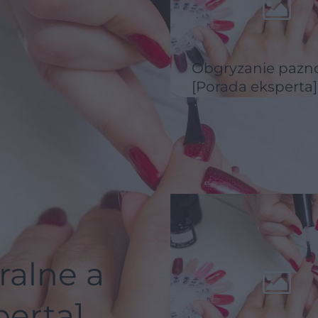
Obgryzanie pazn
[Porada eksperta]
ralne a
perta]