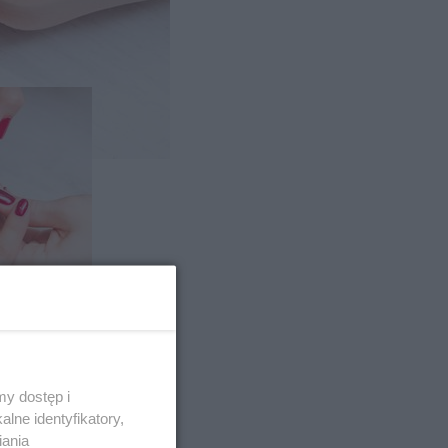
ada
y dostęp i
lne identyfikatory,
iania