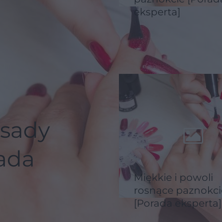
eksperta]
sady
ada
Miękkie i powoli
rosnące paznokci
[Porada eksperta]