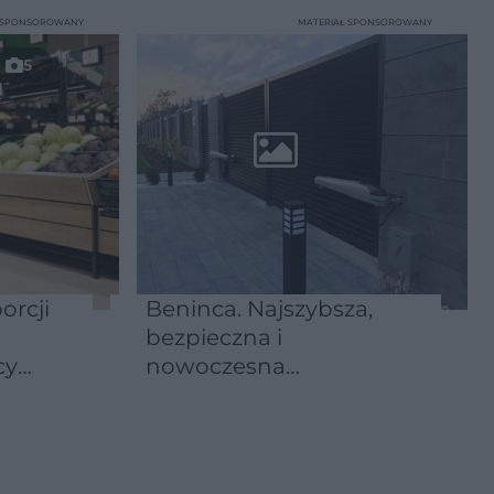
T SPONSOROWANY
MATERIAŁ SPONSOROWANY
5
orcji
Beninca. Najszybsza,
bezpieczna i
cy
nowoczesna
automatyka do bram