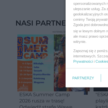
spersonalizowanych re
ulepszanie usług. Za
geolokalizacyjnych or
cenimy Twoją prywatno
NASI PARTNERZY POLE
Zgoda jest dobrowoln
się w lewym dolnym r
MATERIAŁ SPONSOROWANY
ale masz prawo sprzec
witrynie.
Zapoznaj się z poniż
internetowych. Szcze
Prywatności
i
Cookie
PARTNERZY
MUZ
ESKA Summer Camp
"ESKA
2026 rusza w trasę!
playl
Odwiedź strefę Wawel i
każd