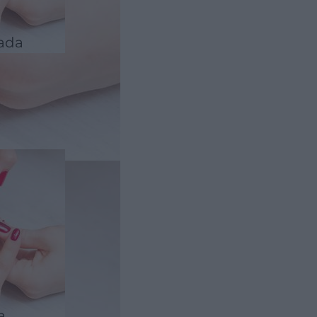
ada
a