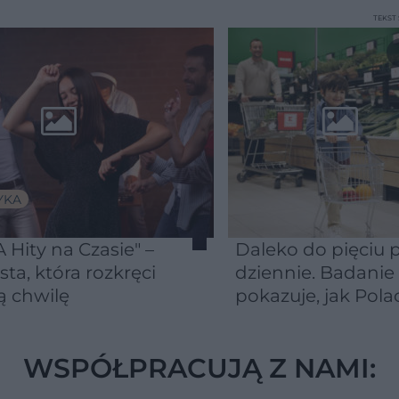
TEKS
YKA
 Hity na Czasie" –
Daleko do pięciu p
ista, która rozkręci
dziennie. Badanie
ą chwilę
pokazuje, jak Pola
naprawdę jedzą
warzywa i owoce
WSPÓŁPRACUJĄ Z NAMI: