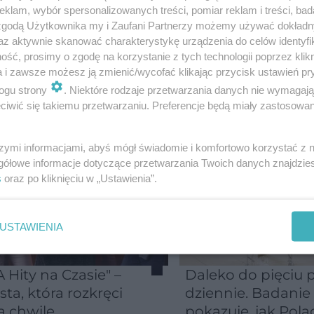
klam, wybór spersonalizowanych treści, pomiar reklam i treści, bad
1
...
11
12
 zgodą Użytkownika my i Zaufani Partnerzy możemy używać dokład
az aktywnie skanować charakterystykę urządzenia do celów identyfi
ść, prosimy o zgodę na korzystanie z tych technologii poprzez klikn
CAJĄ
a i zawsze możesz ją zmienić/wycofać klikając przycisk ustawień pr
ogu strony
. Niektóre rodzaje przetwarzania danych nie wymagaj
TEKS
iwić się takiemu przetwarzaniu. Preferencje będą miały zastosowanie
szymi informacjami, abyś mógł świadomie i komfortowo korzystać z
gółowe informacje dotyczące przetwarzania Twoich danych znajdzi
s
oraz po kliknięciu w „Ustawienia”.
USTAWIENIA
YKA
 Hity na Czasie" –
Daleko do pięciu p
ista, która rozkręci
dziennie. Badanie
ą chwilę
pokazuje, jak Pola