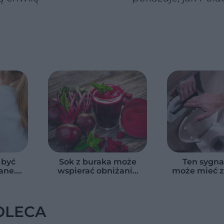
naprawdę jedzą
warzywa i owoce
 być
Sok z buraka może
Ten sygnał
ane.
wspierać obniżanie
może mieć z
i, jak
ciśnienia krwi.
dla zdr
łania
Badania pokazały, od
Naukowcy w
e
czego zależy
zdrowy z
skuteczność
OLECA