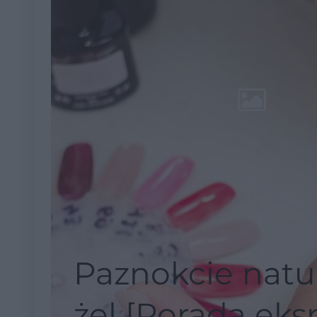
Paznokcie natu
żel [Porada eks