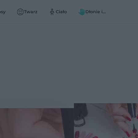
osy
Twarz
Ciało
Dłonie i
paznokcie