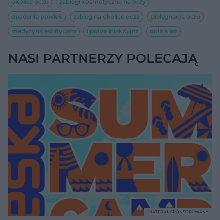
okolice oczu
zabiegi kosmetyczne na oczy
opadanie powiek
zabieg na okolice oczu
pielęgnacja oczu
medycyna estetyczna
lipoliza iniekcyjna
dolina łez
NASI PARTNERZY POLECAJĄ
MATERIAŁ SPONSOROWANY