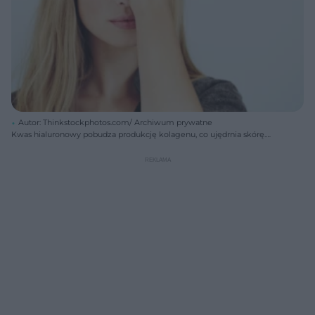
Autor: Thinkstockphotos.com/ Archiwum prywatne
Kwas hialuronowy pobudza produkcję kolagenu, co ujędrnia skórę.
Wypełnia również zwiotczałą skórę pod oczami.