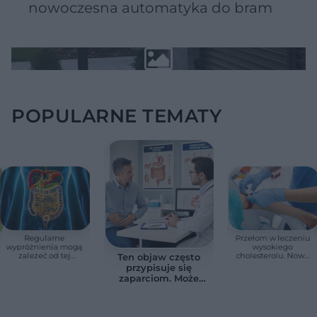
nowoczesna automatyka do bram
POPULARNE TEMATY
Regularne
Przełom w leczeniu
wypróżnienia mogą
wysokiego
zależeć od tej
cholesterolu. Nowa
Ten objaw często
witaminy. Odkrycie
terapia zmniejszyła
przypisuje się
zaskoczyło
LDL o ponad połowę
zaparciom. Może
naukowców
jednak wskazywać
na chorobę jelita