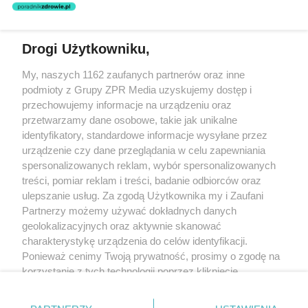
świadczeń zdrowotnych w rozumieniu art. 3 ust 1 ustawy o
działalności leczniczej.
Drogi Użytkowniku,
Żaden utwór zamieszczony w serwisie nie może być powielany i
My, naszych 1162 zaufanych partnerów oraz inne
rozpowszechniany lub dalej rozpowszechniany w jakikolwiek sposób
(w tym także elektroniczny lub mechaniczny) na jakimkolwiek polu
podmioty z Grupy ZPR Media uzyskujemy dostęp i
eksploatacji w jakiejkolwiek formie, włącznie z umieszczaniem w
przechowujemy informacje na urządzeniu oraz
Internecie bez pisemnej zgody właściciela praw. Jakiekolwiek użycie
przetwarzamy dane osobowe, takie jak unikalne
lub wykorzystanie utworów w całości lub w części z naruszeniem
prawa, tzn. bez właściwej zgody, jest zabronione pod groźbą kary i
identyfikatory, standardowe informacje wysyłane przez
może być ścigane prawnie.
urządzenie czy dane przeglądania w celu zapewniania
spersonalizowanych reklam, wybór spersonalizowanych
treści, pomiar reklam i treści, badanie odbiorców oraz
ulepszanie usług. Za zgodą Użytkownika my i Zaufani
Partnerzy możemy używać dokładnych danych
geolokalizacyjnych oraz aktywnie skanować
charakterystykę urządzenia do celów identyfikacji.
O nas
Ponieważ cenimy Twoją prywatność, prosimy o zgodę na
korzystanie z tych technologii poprzez kliknięcie
Informacje prawne
„Akceptuję”. Zgoda jest dobrowolna i zawsze możesz ją
Nasze serwisy
zmienić/wycofać klikając przycisk ustawień prywatności