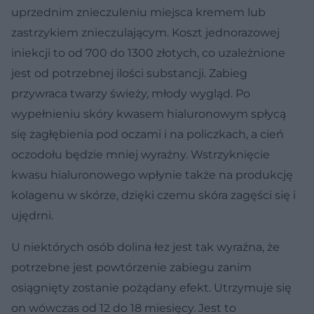
uprzednim znieczuleniu miejsca kremem lub
zastrzykiem znieczulającym. Koszt jednorazowej
iniekcji to od 700 do 1300 złotych, co uzależnione
jest od potrzebnej ilości substancji. Zabieg
przywraca twarzy świeży, młody wygląd. Po
wypełnieniu skóry kwasem hialuronowym spłycą
się zagłębienia pod oczami i na policzkach, a cień
oczodołu będzie mniej wyraźny. Wstrzyknięcie
kwasu hialuronowego wpłynie także na produkcję
kolagenu w skórze, dzięki czemu skóra zagęści się i
ujędrni.
U niektórych osób dolina łez jest tak wyraźna, że
potrzebne jest powtórzenie zabiegu zanim
osiągnięty zostanie pożądany efekt. Utrzymuje się
on wówczas od 12 do 18 miesięcy. Jest to