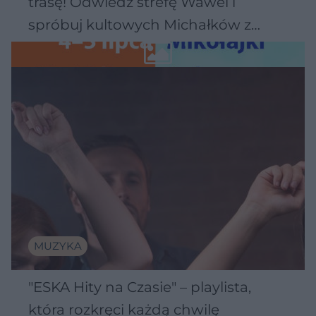
trasę! Odwiedź strefę Wawel i
spróbuj kultowych Michałków z
Wawelu
MUZYKA
"ESKA Hity na Czasie" – playlista,
która rozkręci każdą chwilę