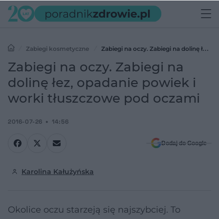
Zabiegi kosmetyczne
Zabiegi na oczy. Zabiegi na dolinę łez,
opadanie powiek i worki tłuszczowe pod oczami
Zabiegi na oczy. Zabiegi na
dolinę łez, opadanie powiek i
worki tłuszczowe pod oczami
2016-07-26
14:56
Dodaj do Google
Karolina Kałużyńska
Okolice oczu starzeją się najszybciej. To