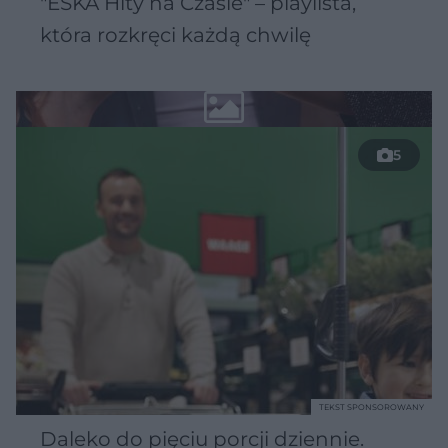
"ESKA Hity na Czasie" – playlista,
która rozkręci każdą chwilę
5
TEKST SPONSOROWANY
Daleko do pięciu porcji dziennie.