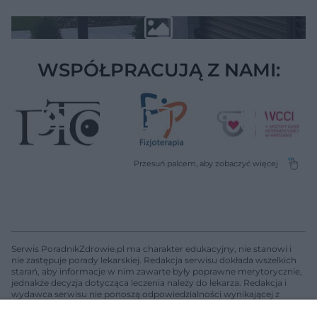
WSPÓŁPRACUJĄ Z NAMI:
Serwis PoradnikZdrowie.pl ma charakter edukacyjny, nie stanowi i
nie zastępuje porady lekarskiej. Redakcja serwisu dokłada wszelkich
starań, aby informacje w nim zawarte były poprawne merytorycznie,
jednakże decyzja dotycząca leczenia należy do lekarza. Redakcja i
wydawca serwisu nie ponoszą odpowiedzialności wynikającej z
zastosowania informacji zamieszczonych na stronach serwisu, który
nie prowadzi działalności leczniczej polegającej na udzielaniu