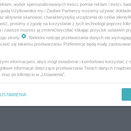
klam, wybór spersonalizowanych treści, pomiar reklam i treści, bad
ie wywiadu, analizy wizualnej i dotykowej, pomo
 zgodą Użytkownika my i Zaufani Partnerzy możemy używać dokład
az aktywnie skanować charakterystykę urządzenia do celów identyfi
ść, prosimy o zgodę na korzystanie z tych technologii poprzez klikn
a i zawsze możesz ją zmienić/wycofać klikając przycisk ustawień pr
ogu strony
. Niektóre rodzaje przetwarzania danych nie wymagaj
iwić się takiemu przetwarzaniu. Preferencje będą miały zastosowanie
szymi informacjami, abyś mógł świadomie i komfortowo korzystać z
gółowe informacje dotyczące przetwarzania Twoich danych znajdzi
s
oraz po kliknięciu w „Ustawienia”.
USTAWIENIA