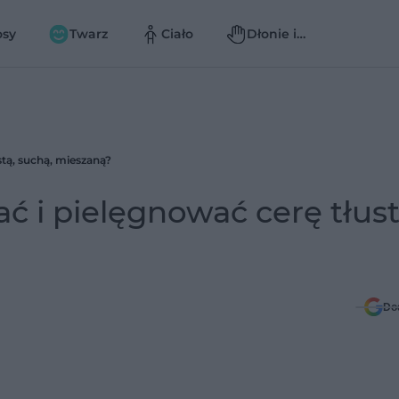
osy
Twarz
Ciało
Dłonie i
paznokcie
stą, suchą, mieszaną?
ać i pielęgnować cerę tłust
Do