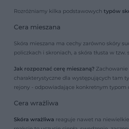
Rozróżniamy kilka podstawowych
typów sk
Cera mieszana
Skóra mieszana ma cechy zarówno skóry suche
policzkach i skroniach, a skóra tłusta w tzw. st
Jak rozpoznać cerę mieszaną?
Zachowanie s
charakterystyczne dla występujących tam ty
rejony - odpowiadające konkretnym typom ce
Cera wrażliwa
Skóra wrażliwa
reaguje nawet na niewielkie
reakcje to uczucie ciepła, swędzenie, zacze