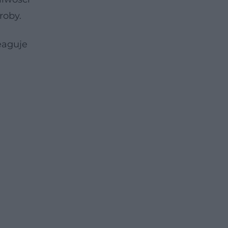
roby.
eaguje