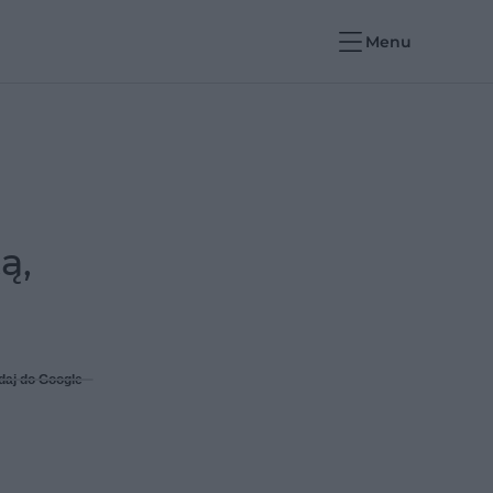
Menu
ą,
daj do Google