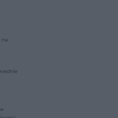
 na
owiednie
ne
liwości