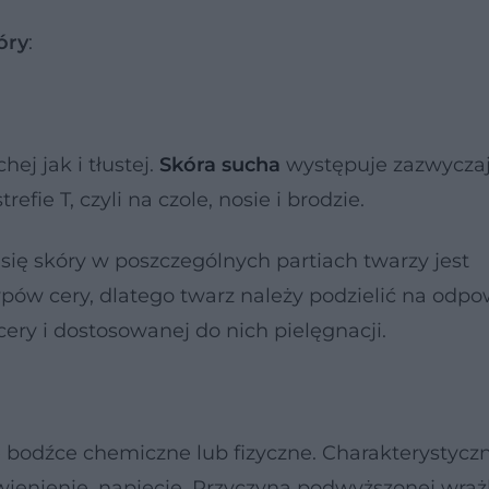
óry
:
j jak i tłustej.
Skóra sucha
występuje zazwyczaj
refie T, czyli na czole, nosie i brodzie.
ię skóry w poszczególnych partiach twarzy jest
pów cery, dlatego twarz należy podzielić na odp
ry i dostosowanej do nich pielęgnacji.
 bodźce chemiczne lub fizyczne. Charakterystycz
rwienienie, napięcie. Przyczyną podwyższonej wraż