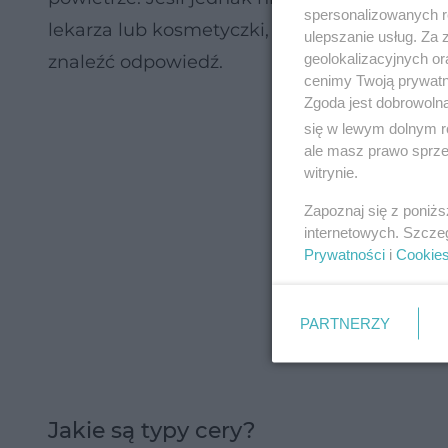
spersonalizowanych re
lekarza lub kosmetyczki, którzy na podstaw
ulepszanie usług. Za
geolokalizacyjnych or
znaleźć odpowiedź.
cenimy Twoją prywatno
Zgoda jest dobrowoln
się w lewym dolnym r
ale masz prawo sprzec
witrynie.
Zapoznaj się z poniż
internetowych. Szcze
Prywatności
i
Cookie
PARTNERZY
Jakie są typy cery?