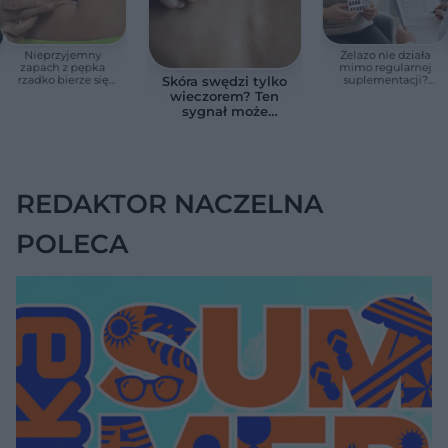
Nieprzyjemny
Żelazo nie działa
zapach z pępka
mimo regularnej
rzadko bierze się
suplementacji?
Skóra swędzi tylko
znikąd. Jeden objaw
Przyczyna może
wieczorem? Ten
zmienia wszystko
ukrywać się w
sygnał może
jelitach
wskazywać na
chorobę, która długo
nie daje objawów
REDAKTOR NACZELNA
POLECA