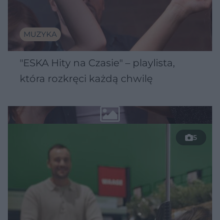
MUZYKA
"ESKA Hity na Czasie" – playlista,
która rozkręci każdą chwilę
5