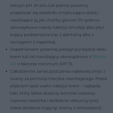
odczyn pH. W żelu lub piance powinny
znajdować się składniki zmiękczające skórę i
nawilżające ją, jak choćby glicerol. Po goleniu
obowiązkowo należy nałożyć emulsję albo płyn
kojący podrażnienia (np. z alantoiną albo z
wyciągiem z nagietka).
Dopełnieniem porannej pielęgnacji będzie lekki
krem lub żel nawilżający, obowiązkowo z
filtrem
UV
o faktorze minimum SPF 15.
Całodzienne zanieczyszczenia najłatwiej zmyć z
twarzy za pomocą mleczka nawilżającego. Przed
pójściem spać warto nałożyć krem – najlepiej
taki, który lekko złuszczy komórki warstwy
rogowej naskórka i delikatnie obkurczy pory
(takie działanie mają np. kremy z retinoidami).