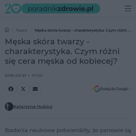
Twarz
Męska skóra twarzy - charakterystyka. Czym różni się
cera męska od kobiecej?
Męska skóra twarzy -
charakterystyka. Czym różni
się cera męska od kobiecej?
2016-03-21
17:00
Dodaj do Google
Katarzyna Hubicz
Badania naukowe potwierdziły, że panowie są