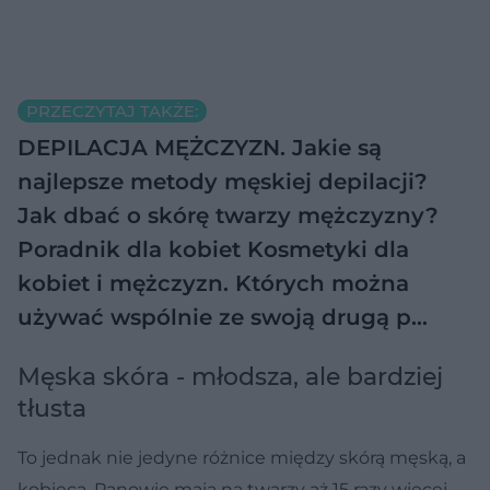
PRZECZYTAJ TAKŻE:
DEPILACJA MĘŻCZYZN. Jakie są
najlepsze metody męskiej depilacji?
Jak dbać o skórę twarzy mężczyzny?
Poradnik dla kobiet
Kosmetyki dla
kobiet i mężczyzn. Których można
używać wspólnie ze swoją drugą p…
Męska skóra - młodsza, ale bardziej
tłusta
To jednak nie jedyne różnice między skórą męską, a
kobiecą. Panowie mają na twarzy aż 15 razy więcej