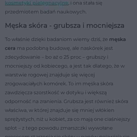
kosmetyki pielęgnacyjne
, i ona stała się
przedmiotem badań naukowych.
Męska skóra - grubsza i mocniejsza
To właśnie dzięki badaniom wiemy dziś, że
męska
cera
ma podobną budowę, ale naskórek jest
zdecydowanie – bo aż o 25 proc – grubszy i
mocniejszy od kobiecego, a jest tak dlatego, że w
warstwie rogowej znajduje się więcej
zrogowaciałych komórek. To im męska skóra
zawdzięcza szorstkość w dotyku i większą
odporność na zranienia. Grubsza jest również skóra
właściwa, w której znajduje się mniej włókien
sprężystych, niż u kobiet, za co mają one ciaśniejszy
splot – z tego powodu zmarszczki wywołane
procesem starzenia się skóry u panów pojawiają się