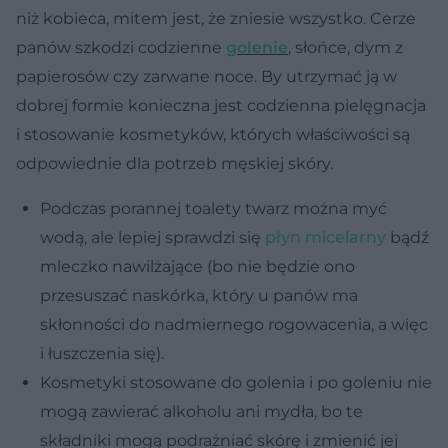
niż kobieca, mitem jest, że zniesie wszystko. Cerze
panów szkodzi codzienne
golenie
, słońce, dym z
papierosów czy zarwane noce. By utrzymać ją w
dobrej formie konieczna jest codzienna pielęgnacja
i stosowanie kosmetyków, których właściwości są
odpowiednie dla potrzeb męskiej skóry.
Podczas porannej toalety twarz można myć
wodą, ale lepiej sprawdzi się
płyn micelarny
bądź
mleczko nawilżające (bo nie będzie ono
przesuszać naskórka, który u panów ma
skłonności do nadmiernego rogowacenia, a więc
i łuszczenia się).
Kosmetyki stosowane do golenia i po goleniu nie
mogą zawierać alkoholu ani mydła, bo te
składniki mogą podrażniać skórę i zmienić jej