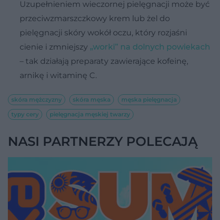
Uzupełnieniem wieczornej pielęgnacji może być
przeciwzmarszczkowy krem lub żel do
pielęgnacji skóry wokół oczu, który rozjaśni
cienie i zmniejszy
„worki” na dolnych powiekach
– tak działają preparaty zawierające kofeinę,
arnikę i witaminę C.
skóra mężczyzny
skóra męska
męska pielęgnacja
typy cery
pielęgnacja męskiej twarzy
NASI PARTNERZY POLECAJĄ