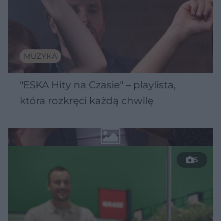
MUZYKA
"ESKA Hity na Czasie" – playlista,
która rozkręci każdą chwilę
5