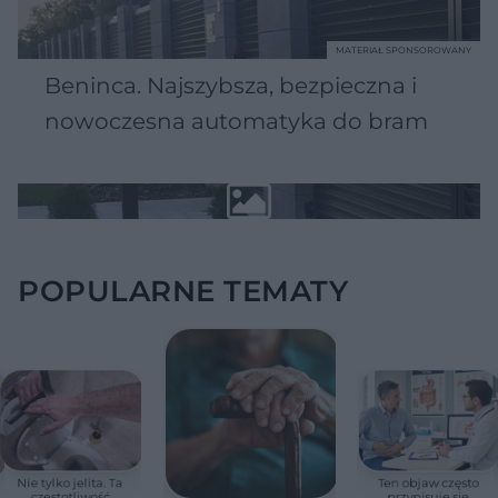
MATERIAŁ SPONSOROWANY
Beninca. Najszybsza, bezpieczna i
nowoczesna automatyka do bram
POPULARNE TEMATY
Nie tylko jelita. Ta
Ten objaw często
częstotliwość
przypisuje się