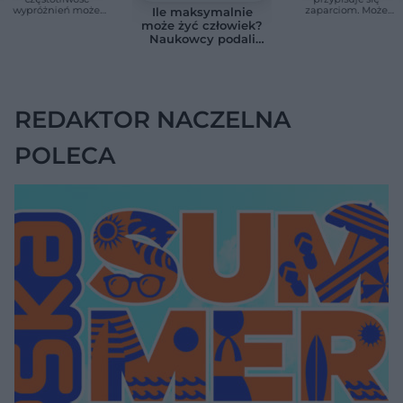
wypróżnień może
zaparciom. Może
Ile maksymalnie
mieć znaczenie dla
jednak wskazywać
może żyć człowiek?
całego organizmu
na chorobę jelita
Naukowcy podali
zaskakującą liczbę
REDAKTOR NACZELNA
POLECA