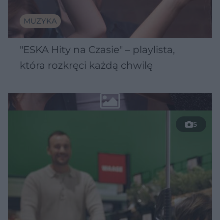
MUZYKA
"ESKA Hity na Czasie" – playlista,
która rozkręci każdą chwilę
5