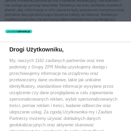
Serwis PoradnikZdrowie.pl ma charakter edukacyjny, nie stanowi i
nie zastępuje porady lekarskiej. Redakcja serwisu dokłada wszelkich
starań, aby informacje w nim zawarte były poprawne merytorycznie,
jednakże decyzja dotycząca leczenia należy do lekarza. Redakcja i
wydawca serwisu nie ponoszą odpowiedzialności wynikającej z
zastosowania informacji zamieszczonych na stronach serwisu, który
nie prowadzi działalności leczniczej polegającej na udzielaniu
świadczeń zdrowotnych w rozumieniu art. 3 ust 1 ustawy o
działalności leczniczej.
Drogi Użytkowniku,
Żaden utwór zamieszczony w serwisie nie może być powielany i
My, naszych 1162 zaufanych partnerów oraz inne
rozpowszechniany lub dalej rozpowszechniany w jakikolwiek sposób
(w tym także elektroniczny lub mechaniczny) na jakimkolwiek polu
podmioty z Grupy ZPR Media uzyskujemy dostęp i
eksploatacji w jakiejkolwiek formie, włącznie z umieszczaniem w
przechowujemy informacje na urządzeniu oraz
Internecie bez pisemnej zgody właściciela praw. Jakiekolwiek użycie
przetwarzamy dane osobowe, takie jak unikalne
lub wykorzystanie utworów w całości lub w części z naruszeniem
prawa, tzn. bez właściwej zgody, jest zabronione pod groźbą kary i
identyfikatory, standardowe informacje wysyłane przez
może być ścigane prawnie.
urządzenie czy dane przeglądania w celu zapewniania
spersonalizowanych reklam, wybór spersonalizowanych
treści, pomiar reklam i treści, badanie odbiorców oraz
ulepszanie usług. Za zgodą Użytkownika my i Zaufani
Partnerzy możemy używać dokładnych danych
geolokalizacyjnych oraz aktywnie skanować
charakterystykę urządzenia do celów identyfikacji.