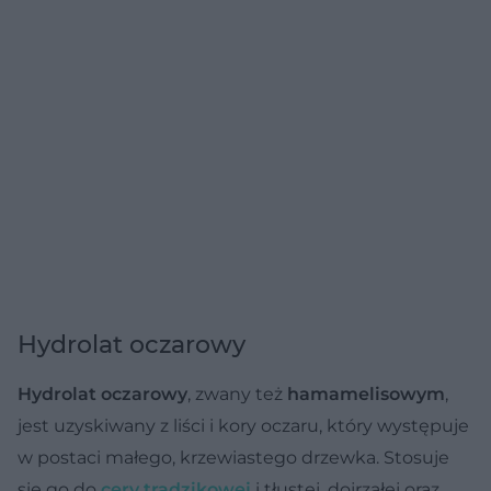
Hydrolat oczarowy
Hydrolat oczarowy
, zwany też
hamamelisowym
,
jest uzyskiwany z liści i kory oczaru, który występuje
w postaci małego, krzewiastego drzewka. Stosuje
się go do
cery trądzikowej
i tłustej, dojrzałej oraz