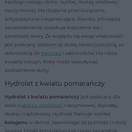
każdego rodzaju skóry- suchej, tłustej, wrażliwej i
naczynkowej. Ma działanie przeciwzapalne,
antyseptyczne i regenerujące. Nawilża, zmniejsza
zaczerwienienie, redukuje łuszczenie się i
szorstkość skóry. Ze względu na swoje właściwości
jest polecany osobom ze skórą zanieczyszczoną, ze
skłonnością do
trądziku
i zaskórników. Ma nieco
kwaśny odczyn, który może wywoływać
podrażnienia skóry.
Hydrolat z kwiatu pomarańczy
Hydrolat z kwiatu pomarańczy
jest polecany dla
osób o
skórze wrażliwej
, naczynkowej, dojrzałej,
tłustej i trądzikowej. Hydrolat hamuje rozkład
kolagenu
w skórze, zapewniając jej jędrność i młody
wygląd. Działa antybakteryjnie i przeciwzapalnie.