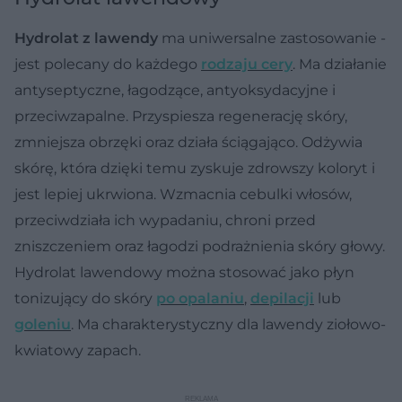
Hydrolat z lawendy
ma uniwersalne zastosowanie -
jest polecany do każdego
rodzaju cery
. Ma działanie
antyseptyczne, łagodzące, antyoksydacyjne i
przeciwzapalne. Przyspiesza regenerację skóry,
zmniejsza obrzęki oraz działa ściągająco. Odżywia
skórę, która dzięki temu zyskuje zdrowszy koloryt i
jest lepiej ukrwiona. Wzmacnia cebulki włosów,
przeciwdziała ich wypadaniu, chroni przed
zniszczeniem oraz łagodzi podrażnienia skóry głowy.
Hydrolat lawendowy można stosować jako płyn
tonizujący do skóry
po opalaniu
,
depilacji
lub
goleniu
. Ma charakterystyczny dla lawendy ziołowo-
kwiatowy zapach.