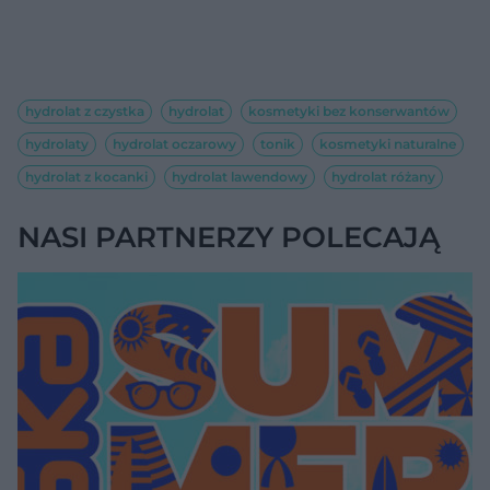
hydrolat z czystka
hydrolat
kosmetyki bez konserwantów
hydrolaty
hydrolat oczarowy
tonik
kosmetyki naturalne
hydrolat z kocanki
hydrolat lawendowy
hydrolat różany
NASI PARTNERZY POLECAJĄ