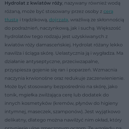
Hydrolat z kwiatów róży
, nazywany również wodą
różaną, może być stosowany przez osoby z
cerą
tłustą
i trądzikową,
dojrzałą
, wrażliwą ze skłonnością
do podrażnień, naczynkową, jak i suchą. Większość
hydrolatów tego rodzaju jest uzyskiwanych z
kwiatów róży damasceńskiej. Hydrolat różany lekko
nawilża i ściąga skórę. Uelastycznia ją i wygładza. Ma
działanie antyseptyczne, przeciwzapalne,
przyspiesza gojenie się ran i poparzeń. Wzmacnia
naczynia krwionośne oraz redukuje zaczerwienienie.
Może być stosowany bezpośrednio na skórę, jako
tonik, mgiełka zwilżająca cerę lub dodatek do
innych kosmetyków (kremów, płynów do higieny
intymnej, maseczek, szamponów). Jest wyjątkowo
delikatny, dlatego można nawilżyć nim okład, który
przyniesie ulgę zmęczonym oczom. Ze względu na