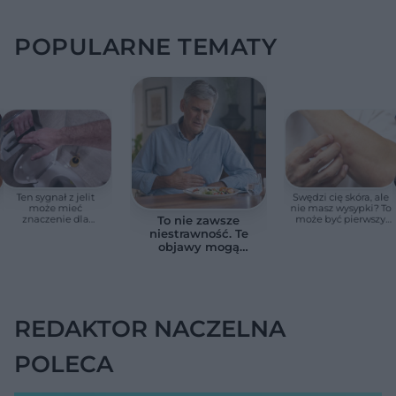
POPULARNE TEMATY
Ten sygnał z jelit
Swędzi cię skóra, ale
może mieć
nie masz wysypki? To
znaczenie dla
może być pierwszy
To nie zawsze
zdrowia. Naukowcy
cichy sygnał raka
niestrawność. Te
wskazali zdrowy
trzustki, zanim
objawy mogą
zakres
pojawią się inne
wskazywać na raka
objawy
trzustki
REDAKTOR NACZELNA
POLECA