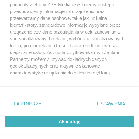
rozpowszechniany lub dalej rozpowszechniany w jakikolwiek sposób
podmioty z Grupy ZPR Media uzyskujemy dostęp i
(w tym także elektroniczny lub mechaniczny) na jakimkolwiek polu
eksploatacji w jakiejkolwiek formie, włącznie z umieszczaniem w
przechowujemy informacje na urządzeniu oraz
Internecie bez pisemnej zgody właściciela praw. Jakiekolwiek użycie
przetwarzamy dane osobowe, takie jak unikalne
lub wykorzystanie utworów w całości lub w części z naruszeniem
identyfikatory, standardowe informacje wysyłane przez
prawa, tzn. bez właściwej zgody, jest zabronione pod groźbą kary i
może być ścigane prawnie.
urządzenie czy dane przeglądania w celu zapewniania
spersonalizowanych reklam, wybór spersonalizowanych
treści, pomiar reklam i treści, badanie odbiorców oraz
ulepszanie usług. Za zgodą Użytkownika my i Zaufani
Partnerzy możemy używać dokładnych danych
geolokalizacyjnych oraz aktywnie skanować
charakterystykę urządzenia do celów identyfikacji.
O nas
Ponieważ cenimy Twoją prywatność, prosimy o zgodę na
korzystanie z tych technologii poprzez kliknięcie
Informacje prawne
„Akceptuję”. Zgoda jest dobrowolna i zawsze możesz ją
zmienić/wycofać klikając przycisk ustawień prywatności
Nasze serwisy
PARTNERZY
USTAWIENIA
znajdujący się w lewym dolnym rogu strony
. Niektóre
© 2026 Grupa ZPR Media
rodzaje przetwarzania danych nie wymagają zgody
Akceptuję
użytkownika, ale masz prawo sprzeciwić się takiemu
przetwarzaniu. Preferencje będą miały zastosowanie tylko
na tej witrynie.