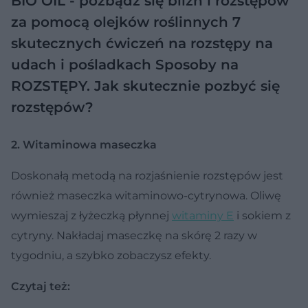
BIO OIL - pozbądź się blizn i rozstępów
za pomocą olejków roślinnych
7
skutecznych ćwiczeń na rozstępy na
udach i pośladkach
Sposoby na
ROZSTĘPY. Jak skutecznie pozbyć się
rozstępów?
2. Witaminowa maseczka
Doskonałą metodą na rozjaśnienie rozstępów jest
również maseczka witaminowo-cytrynowa. Oliwę
wymieszaj z łyżeczką płynnej
witaminy E
i sokiem z
cytryny. Nakładaj maseczkę na skórę 2 razy w
tygodniu, a szybko zobaczysz efekty.
Czytaj też: