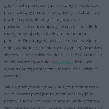
gdyż często przysparzają nam sporych kłopotów:
przez rozstępy na udach wstydzimy się chodzić w
krótkich spodenkach, jeśli pojawią się na
pośladkach, to odpadają wyjścia na basen. Młode
mamy borykają się z defektami na brzuchu i
piersiach.
Rozstępy
pojawiają się nawet w wieku
dojrzewania, kiedy rośniemy najszybciej. Organizm
się rozwija, masa ciała zwiększa – a skóra? Zdarza się,
że nie nadąża z produkcją
kolagenu
. Pękające
włókna tworzą poprzeczne, różowe linie, właśnie
rozstępy.
Jak się pozbyć rozstępów? Dużym problemem w
walce z rozstępami jest to, że zauważamy je za
późno. Trudno uchwycić moment, kiedy rozstępy
zaczynają się tworzyć. Jedyną oznaką powstawania