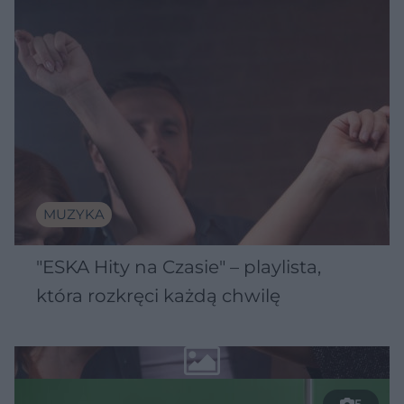
MUZYKA
"ESKA Hity na Czasie" – playlista,
która rozkręci każdą chwilę
5