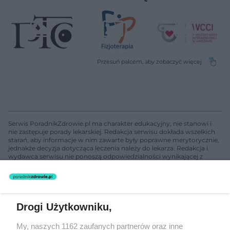
Serwis PoradnikZdrowie.pl ma charakter edukacyjny, nie stanowi i
nie zastępuje porady lekarskiej. Redakcja serwisu dokłada wszelkich
starań, aby informacje w nim zawarte były poprawne merytorycznie,
jednakże decyzja dotycząca leczenia należy do lekarza. Redakcja i
wydawca serwisu nie ponoszą odpowiedzialności wynikającej z
zastosowania informacji zamieszczonych na stronach serwisu, który
nie prowadzi działalności leczniczej polegającej na udzielaniu
świadczeń zdrowotnych w rozumieniu art. 3 ust 1 ustawy o
działalności leczniczej.
Drogi Użytkowniku,
Żaden utwór zamieszczony w serwisie nie może być powielany i
My, naszych 1162 zaufanych partnerów oraz inne