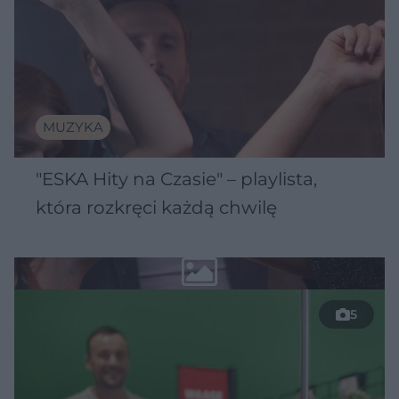
MUZYKA
"ESKA Hity na Czasie" – playlista,
która rozkręci każdą chwilę
5