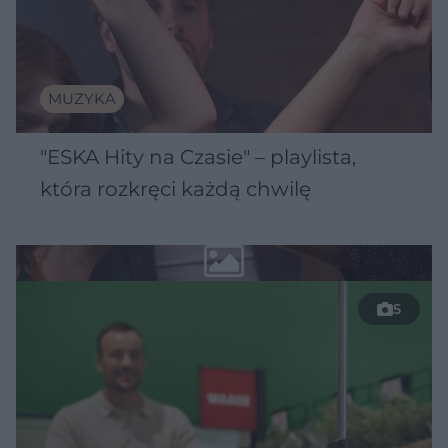
MUZYKA
"ESKA Hity na Czasie" – playlista,
która rozkręci każdą chwilę
5