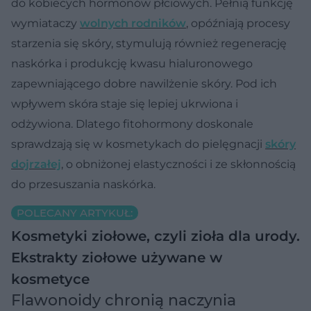
do kobiecych hormonów płciowych. Pełnią funkcję
wymiataczy
wolnych rodników
, opóźniają procesy
starzenia się skóry, stymulują również regenerację
naskórka i produkcję kwasu hialuronowego
zapewniającego dobre nawilżenie skóry. Pod ich
wpływem skóra staje się lepiej ukrwiona i
odżywiona. Dlatego fitohormony doskonale
sprawdzają się w kosmetykach do pielęgnacji
skóry
dojrzałej
, o obniżonej elastyczności i ze skłonnością
do przesuszania naskórka.
POLECANY ARTYKUŁ:
Kosmetyki ziołowe, czyli zioła dla urody.
Ekstrakty ziołowe używane w
kosmetyce
Flawonoidy chronią naczynia