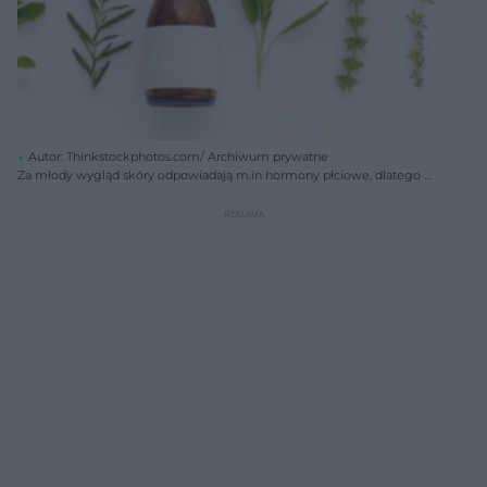
Autor: Thinkstockphotos.com/ Archiwum prywatne
Za młody wygląd skóry odpowiadają m.in hormony płciowe, dlatego w
kosmetykach wykorzystuje się ich ziołowe odpowiedniki