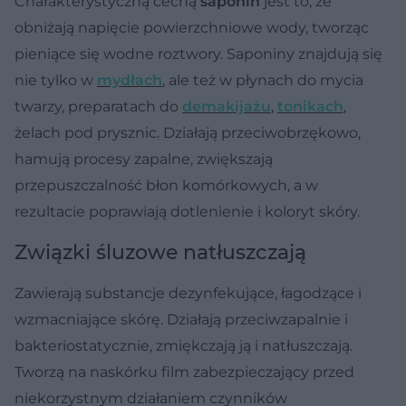
Charakterystyczną cechą
saponin
jest to, że
obniżają napięcie powierzchniowe wody, tworząc
pieniące się wodne roztwory. Saponiny znajdują się
nie tylko w
mydłach
, ale też w płynach do mycia
twarzy, preparatach do
demakijażu
,
tonikach
,
żelach pod prysznic. Działają przeciwobrzękowo,
hamują procesy zapalne, zwiększają
przepuszczalność błon komórkowych, a w
rezultacie poprawiają dotlenienie i koloryt skóry.
Związki śluzowe natłuszczają
Zawierają substancje dezynfekujące, łagodzące i
wzmacniające skórę. Działają przeciwzapalnie i
bakteriostatycznie, zmiękczają ją i natłuszczają.
Tworzą na naskórku film zabezpieczający przed
niekorzystnym działaniem czynników