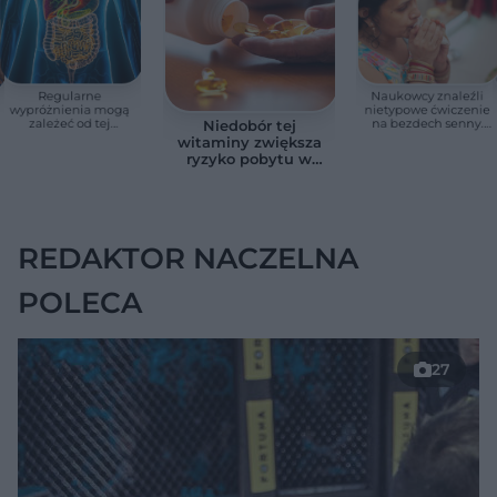
Regularne
Naukowcy znaleźli
wypróżnienia mogą
nietypowe ćwiczenie
zależeć od tej
na bezdech senny.
Niedobór tej
witaminy. Odkrycie
Efekty zaskoczyły
witaminy zwiększa
zaskoczyło
badaczy
ryzyko pobytu w
naukowców
szpitalu. Badanie
objęło 36 tys. osób
REDAKTOR NACZELNA
POLECA
27