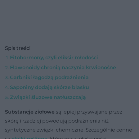
Spis treści
Fitohormony, czyli eliksir młodości
Flawonoidy chronią naczynia krwionośne
Garbniki łagodzą podrażnienia
Saponiny dodają skórze blasku
Związki śluzowe natłuszczają
Substancje ziołowe
są lepiej przyswajane przez
skórę i rzadziej powodują podrażnienia niż
syntetyczne związki chemiczne. Szczególnie cenne
są
olejki roślinne
, które mają właściwości