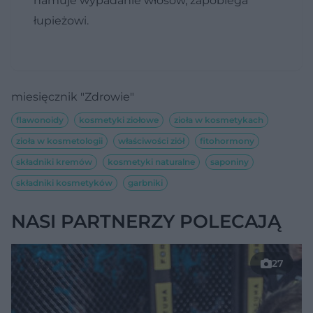
hamuje wypadanie włosów, zapobiega
łupieżowi.
miesięcznik "Zdrowie"
flawonoidy
kosmetyki ziołowe
zioła w kosmetykach
zioła w kosmetologii
właściwości ziół
fitohormony
składniki kremów
kosmetyki naturalne
saponiny
składniki kosmetyków
garbniki
NASI PARTNERZY POLECAJĄ
27