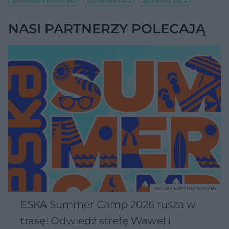
ajurweda kosmetyki
ajurweda vata
ajurweda pitta
NASI PARTNERZY POLECAJĄ
MATERIAŁ SPONSOROWANY
ESKA Summer Camp 2026 rusza w
trasę! Odwiedź strefę Wawel i