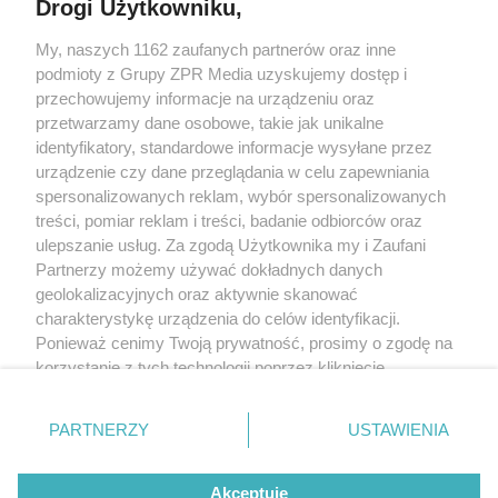
Drogi Użytkowniku,
Żaden utwór zamieszczony w serwisie nie może być powielany i
My, naszych 1162 zaufanych partnerów oraz inne
rozpowszechniany lub dalej rozpowszechniany w jakikolwiek sposób
(w tym także elektroniczny lub mechaniczny) na jakimkolwiek polu
podmioty z Grupy ZPR Media uzyskujemy dostęp i
eksploatacji w jakiejkolwiek formie, włącznie z umieszczaniem w
przechowujemy informacje na urządzeniu oraz
Internecie bez pisemnej zgody właściciela praw. Jakiekolwiek użycie
przetwarzamy dane osobowe, takie jak unikalne
lub wykorzystanie utworów w całości lub w części z naruszeniem
prawa, tzn. bez właściwej zgody, jest zabronione pod groźbą kary i
identyfikatory, standardowe informacje wysyłane przez
może być ścigane prawnie.
urządzenie czy dane przeglądania w celu zapewniania
spersonalizowanych reklam, wybór spersonalizowanych
treści, pomiar reklam i treści, badanie odbiorców oraz
ulepszanie usług. Za zgodą Użytkownika my i Zaufani
Partnerzy możemy używać dokładnych danych
geolokalizacyjnych oraz aktywnie skanować
charakterystykę urządzenia do celów identyfikacji.
O nas
Ponieważ cenimy Twoją prywatność, prosimy o zgodę na
korzystanie z tych technologii poprzez kliknięcie
Informacje prawne
„Akceptuję”. Zgoda jest dobrowolna i zawsze możesz ją
Nasze serwisy
zmienić/wycofać klikając przycisk ustawień prywatności
PARTNERZY
USTAWIENIA
znajdujący się w lewym dolnym rogu strony
. Niektóre
© 2026 Grupa ZPR Media
rodzaje przetwarzania danych nie wymagają zgody
Akceptuję
użytkownika, ale masz prawo sprzeciwić się takiemu