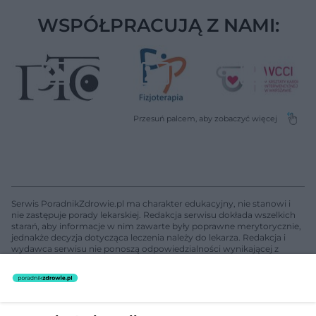
WSPÓŁPRACUJĄ Z NAMI:
Serwis PoradnikZdrowie.pl ma charakter edukacyjny, nie stanowi i
nie zastępuje porady lekarskiej. Redakcja serwisu dokłada wszelkich
starań, aby informacje w nim zawarte były poprawne merytorycznie,
jednakże decyzja dotycząca leczenia należy do lekarza. Redakcja i
wydawca serwisu nie ponoszą odpowiedzialności wynikającej z
zastosowania informacji zamieszczonych na stronach serwisu, który
nie prowadzi działalności leczniczej polegającej na udzielaniu
świadczeń zdrowotnych w rozumieniu art. 3 ust 1 ustawy o
działalności leczniczej.