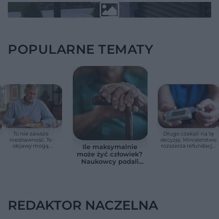
POPULARNE TEMATY
To nie zawsze
Długo czekali na tę
niestrawność. Te
decyzję. Ministerstwo
objawy mogą
rozszerza refundację
Ile maksymalnie
wskazywać na raka
pomp insulinowych
może żyć człowiek?
trzustki
Naukowcy podali
zaskakującą liczbę
REDAKTOR NACZELNA