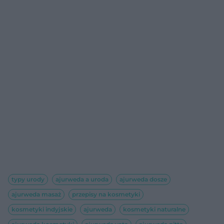
typy urody
ajurweda a uroda
ajurweda dosze
ajurweda masaż
przepisy na kosmetyki
kosmetyki indyjskie
ajurweda
kosmetyki naturalne