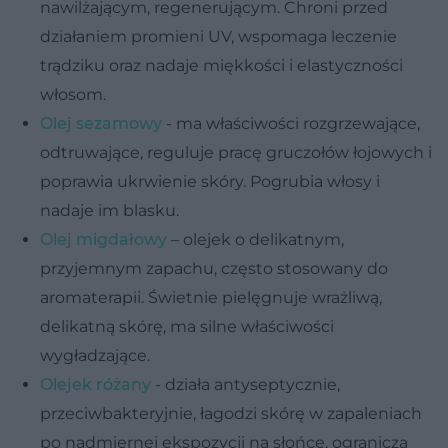
nawilżającym, regenerującym. Chroni przed
działaniem promieni UV, wspomaga leczenie
trądziku oraz nadaje miękkości i elastyczności
włosom.
Olej sezamowy
- ma właściwości rozgrzewające,
odtruwające, reguluje pracę gruczołów łojowych i
poprawia ukrwienie skóry. Pogrubia włosy i
nadaje im blasku.
Olej migdałowy
– olejek o delikatnym,
przyjemnym zapachu, często stosowany do
aromaterapii. Świetnie pielęgnuje wrażliwą,
delikatną skórę, ma silne właściwości
wygładzające.
Olejek różany
- działa antyseptycznie,
przeciwbakteryjnie, łagodzi skórę w zapaleniach
po nadmiernej ekspozycji na słońce, ogranicza