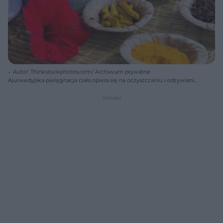
Autor: Thinkstockphotos.com/ Archiwum prywatne
Ajurwedyjska pielęgnacja ciała opiera się na oczyszczaniu i odżywianiu
skóry poprzez wcieranie odżywczych olejów naturalnych