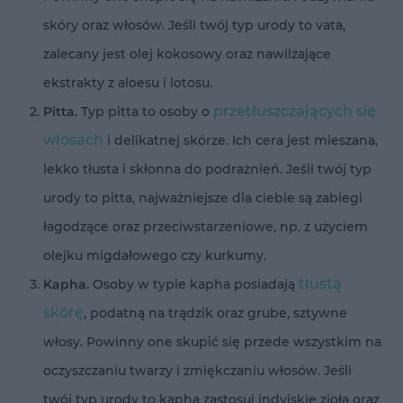
skóry oraz włosów. Jeśli twój typ urody to vata,
zalecany jest olej kokosowy oraz nawilżające
ekstrakty z aloesu i lotosu.
przetłuszczających się
Pitta.
Typ pitta to osoby o
włosach
i delikatnej skórze. Ich cera jest mieszana,
lekko tłusta i skłonna do podrażnień. Jeśli twój typ
urody to pitta, najważniejsze dla ciebie są zabiegi
łagodzące oraz przeciwstarzeniowe, np. z użyciem
olejku migdałowego czy kurkumy.
tłustą
Kapha.
Osoby w typie kapha posiadają
skórę
, podatną na trądzik oraz grube, sztywne
włosy. Powinny one skupić się przede wszystkim na
oczyszczaniu twarzy i zmiękczaniu włosów. Jeśli
twój typ urody to kapha zastosuj indyjskie zioła oraz