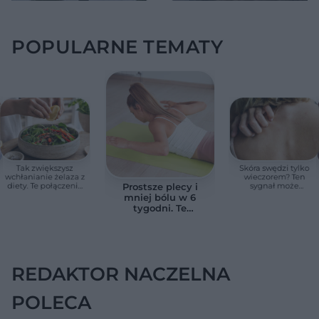
POPULARNE TEMATY
Tak zwiększysz
Skóra swędzi tylko
wchłanianie żelaza z
wieczorem? Ten
diety. Te połączenia
sygnał może
Prostsze plecy i
produktów
wskazywać na
mniej bólu w 6
pomagają przy
chorobę, która długo
tygodni. Te
anemii
nie daje objawów
ćwiczenia
pomagają
zmniejszyć wdowi
garb
REDAKTOR NACZELNA
POLECA