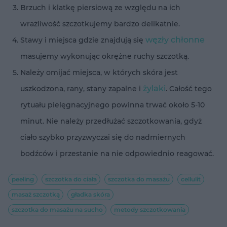
Brzuch i klatkę piersiową ze względu na ich
wrażliwość szczotkujemy bardzo delikatnie.
węzły chłonne
Stawy i miejsca gdzie znajdują się
masujemy wykonując okrężne ruchy szczotką.
Należy omijać miejsca, w których skóra jest
żylaki
uszkodzona, rany, stany zapalne i
. Całość tego
rytuału pielęgnacyjnego powinna trwać około 5-10
minut. Nie należy przedłużać szczotkowania, gdyż
ciało szybko przyzwyczai się do nadmiernych
bodźców i przestanie na nie odpowiednio reagować.
peeling
szczotka do ciała
szczotka do masażu
cellulit
masaż szczotką
gładka skóra
szczotka do masażu na sucho
metody szczotkowania