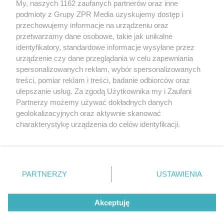
My, naszych 1162 zaufanych partnerów oraz inne
rozpowszechniany lub dalej rozpowszechniany w jakikolwiek sposób
podmioty z Grupy ZPR Media uzyskujemy dostęp i
(w tym także elektroniczny lub mechaniczny) na jakimkolwiek polu
eksploatacji w jakiejkolwiek formie, włącznie z umieszczaniem w
przechowujemy informacje na urządzeniu oraz
Internecie bez pisemnej zgody właściciela praw. Jakiekolwiek użycie
przetwarzamy dane osobowe, takie jak unikalne
lub wykorzystanie utworów w całości lub w części z naruszeniem
identyfikatory, standardowe informacje wysyłane przez
prawa, tzn. bez właściwej zgody, jest zabronione pod groźbą kary i
może być ścigane prawnie.
urządzenie czy dane przeglądania w celu zapewniania
spersonalizowanych reklam, wybór spersonalizowanych
treści, pomiar reklam i treści, badanie odbiorców oraz
ulepszanie usług. Za zgodą Użytkownika my i Zaufani
Partnerzy możemy używać dokładnych danych
geolokalizacyjnych oraz aktywnie skanować
charakterystykę urządzenia do celów identyfikacji.
O nas
Ponieważ cenimy Twoją prywatność, prosimy o zgodę na
korzystanie z tych technologii poprzez kliknięcie
Informacje prawne
„Akceptuję”. Zgoda jest dobrowolna i zawsze możesz ją
zmienić/wycofać klikając przycisk ustawień prywatności
Nasze serwisy
PARTNERZY
USTAWIENIA
znajdujący się w lewym dolnym rogu strony
. Niektóre
© 2026 Grupa ZPR Media
rodzaje przetwarzania danych nie wymagają zgody
Akceptuję
użytkownika, ale masz prawo sprzeciwić się takiemu
przetwarzaniu. Preferencje będą miały zastosowanie tylko