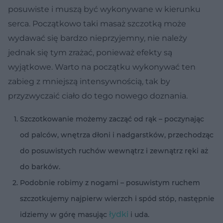
posuwiste i
muszą być wykonywane w kierunku
serca
. Początkowo taki masaż szczotką może
wydawać się bardzo nieprzyjemny, nie należy
jednak się tym zrażać, ponieważ efekty są
wyjątkowe. Warto na początku wykonywać ten
zabieg z mniejszą intensywnością, tak by
przyzwyczaić ciało do tego nowego doznania.
Szczotkowanie możemy zacząć od rąk – poczynając
od palców, wnętrza dłoni i nadgarstków, przechodząc
do posuwistych ruchów wewnątrz i zewnątrz ręki aż
do barków.
Podobnie robimy z nogami – posuwistym ruchem
szczotkujemy najpierw wierzch i spód stóp, następnie
łydki
idziemy w górę masując
i uda.