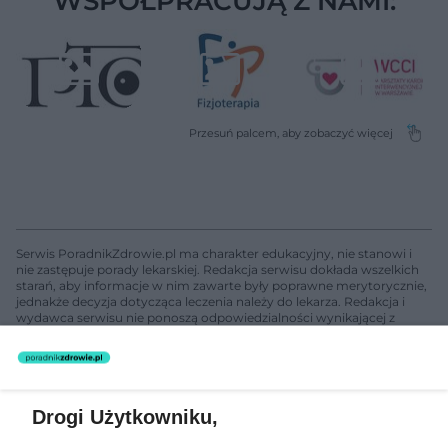
WSPÓŁPRACUJĄ Z NAMI:
Serwis PoradnikZdrowie.pl ma charakter edukacyjny, nie stanowi i
nie zastępuje porady lekarskiej. Redakcja serwisu dokłada wszelkich
starań, aby informacje w nim zawarte były poprawne merytorycznie,
jednakże decyzja dotycząca leczenia należy do lekarza. Redakcja i
wydawca serwisu nie ponoszą odpowiedzialności wynikającej z
zastosowania informacji zamieszczonych na stronach serwisu, który
nie prowadzi działalności leczniczej polegającej na udzielaniu
świadczeń zdrowotnych w rozumieniu art. 3 ust 1 ustawy o
działalności leczniczej.
Drogi Użytkowniku,
Żaden utwór zamieszczony w serwisie nie może być powielany i