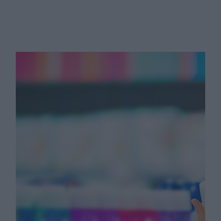
Szokujące sekrety urody gwiazd.
Olejek z kupy osiołka na twarz,
krem do sutków na usta