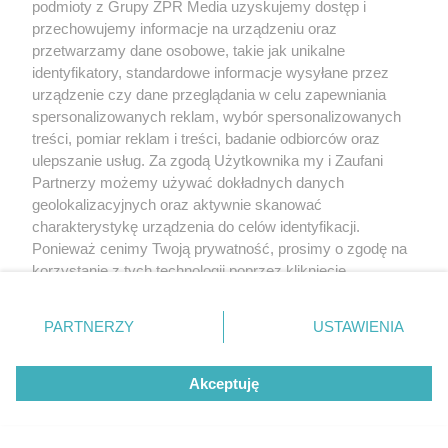
podmioty z Grupy ZPR Media uzyskujemy dostęp i
przechowujemy informacje na urządzeniu oraz
przetwarzamy dane osobowe, takie jak unikalne
identyfikatory, standardowe informacje wysyłane przez
urządzenie czy dane przeglądania w celu zapewniania
spersonalizowanych reklam, wybór spersonalizowanych
treści, pomiar reklam i treści, badanie odbiorców oraz
ulepszanie usług. Za zgodą Użytkownika my i Zaufani
Partnerzy możemy używać dokładnych danych
geolokalizacyjnych oraz aktywnie skanować
charakterystykę urządzenia do celów identyfikacji.
Ponieważ cenimy Twoją prywatność, prosimy o zgodę na
korzystanie z tych technologii poprzez kliknięcie
„Akceptuję”. Zgoda jest dobrowolna i zawsze możesz ją
zmienić/wycofać klikając przycisk ustawień prywatności
PARTNERZY
USTAWIENIA
znajdujący się w lewym dolnym rogu strony
. Niektóre
rodzaje przetwarzania danych nie wymagają zgody
Akceptuję
użytkownika, ale masz prawo sprzeciwić się takiemu
przetwarzaniu. Preferencje będą miały zastosowanie tylko
na tej witrynie.