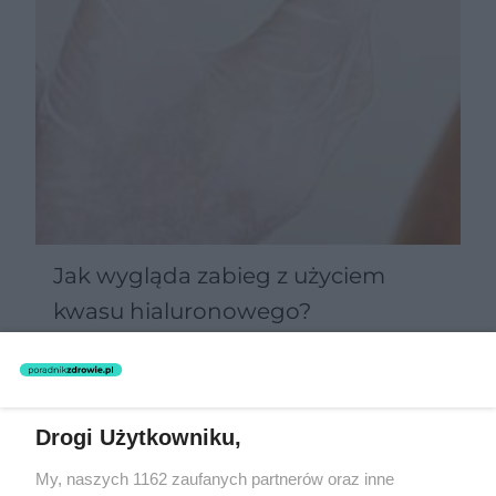
Jak wygląda zabieg z użyciem
kwasu hialuronowego?
Drogi Użytkowniku,
My, naszych 1162 zaufanych partnerów oraz inne