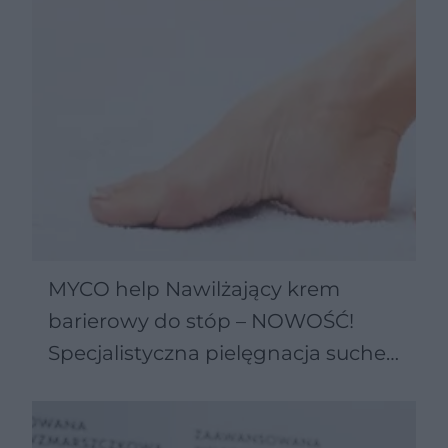
MYCO help Nawilżający krem
barierowy do stóp – NOWOŚĆ!
Specjalistyczna pielęgnacja suchej
i szorstkiej skóry, tzw. stopy atlety
z problemem grzybicy