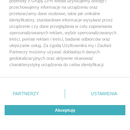
podmioty z Grupy ZPR Media uzyskujemy dostęp i
"ESKA Hity na Czasie" – playlista,
przechowujemy informacje na urządzeniu oraz
przetwarzamy dane osobowe, takie jak unikalne
która rozkręci każdą chwilę
identyfikatory, standardowe informacje wysyłane przez
urządzenie czy dane przeglądania w celu zapewniania
spersonalizowanych reklam, wybór spersonalizowanych
treści, pomiar reklam i treści, badanie odbiorców oraz
ulepszanie usług. Za zgodą Użytkownika my i Zaufani
Partnerzy możemy używać dokładnych danych
5
geolokalizacyjnych oraz aktywnie skanować
charakterystykę urządzenia do celów identyfikacji.
Ponieważ cenimy Twoją prywatność, prosimy o zgodę na
korzystanie z tych technologii poprzez kliknięcie
„Akceptuję”. Zgoda jest dobrowolna i zawsze możesz ją
zmienić/wycofać klikając przycisk ustawień prywatności
PARTNERZY
USTAWIENIA
znajdujący się w lewym dolnym rogu strony
. Niektóre
rodzaje przetwarzania danych nie wymagają zgody
Akceptuję
użytkownika, ale masz prawo sprzeciwić się takiemu
przetwarzaniu. Preferencje będą miały zastosowanie tylko
na tej witrynie.
TEKST SPONSOROWANY