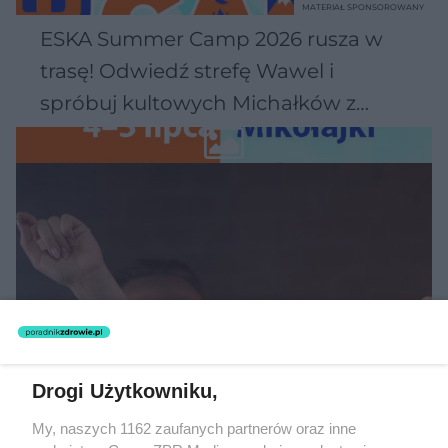
MATERIAŁ SPONSOROWANY
ESKA Summer Camp 2026 rusza w
trasę! Odwiedź strefę Wawel i
spróbuj kultowych Michałków z
Wawelu
Drogi Użytkowniku,
MUZYKA
My, naszych 1162 zaufanych partnerów oraz inne