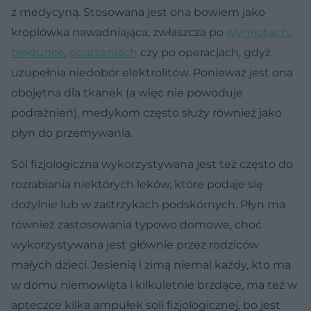
z medycyną. Stosowana jest ona bowiem jako
kroplówka nawadniająca, zwłaszcza po
wymiotach
,
biegunce
,
oparzeniach
czy po operacjach, gdyż
uzupełnia niedobór elektrolitów. Ponieważ jest ona
obojętna dla tkanek (a więc nie powoduje
podrażnień), medykom często służy również jako
płyn do przemywania.
Sól fizjologiczna wykorzystywana jest też często do
rozrabiania niektórych leków, które podaje się
dożylnie lub w zastrzykach podskórnych. Płyn ma
również zastosowania typowo domowe, choć
wykorzystywana jest głównie przez rodziców
małych dzieci. Jesienią i zimą niemal każdy, kto ma
w domu niemowlęta i kilkuletnie brzdące, ma też w
apteczce kilka ampułek soli fizjologicznej, bo jest