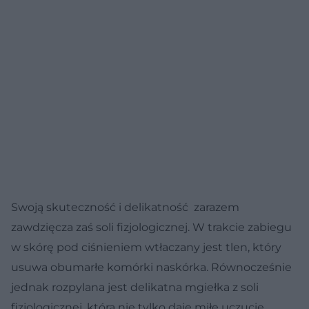
Swoją skuteczność i delikatność zarazem
zawdzięcza zaś soli fizjologicznej. W trakcie zabiegu
w skórę pod ciśnieniem wtłaczany jest tlen, który
usuwa obumarłe komórki naskórka. Równocześnie
jednak rozpylana jest delikatna mgiełka z soli
fizjologicznej, która nie tylko daje miłe uczucie