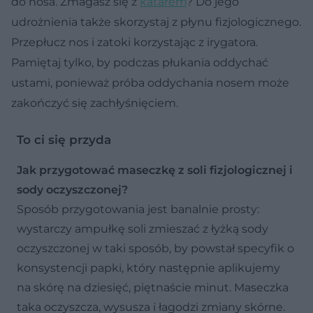
do nosa. Zmagasz się z
katarem
? Do jego
udrożnienia także skorzystaj z płynu fizjologicznego.
Przepłucz nos i zatoki korzystając z irygatora.
Pamiętaj tylko, by podczas płukania oddychać
ustami, ponieważ próba oddychania nosem może
zakończyć się zachłyśnięciem.
To ci się przyda
Jak przygotować maseczkę z soli fizjologicznej i
sody oczyszczonej?
Sposób przygotowania jest banalnie prosty:
wystarczy ampułkę soli zmieszać z łyżką sody
oczyszczonej w taki sposób, by powstał specyfik o
konsystencji papki, który następnie aplikujemy
na skórę na dziesięć, piętnaście minut. Maseczka
taka oczyszcza, wysusza i łagodzi zmiany skórne.