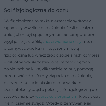
Sól fizjologiczna do oczu
Sól fizjologiczna to także niezastąpiony środek
łagodzący wszelkie podrażnienia. Jeśli po całym
dniu (lub nocy) spędzonym przed komputerem
wyglądasz jak królik,
zaczerwienione oczy
można
przemywać wacikami nasączonymi solą
fizjologiczną lub wręcz zrobić sobie z nich kompres
– wilgotne waciki zostawione na zamkniętych
powiekach na kilka, kilkanaście minut, pomogą
oczom wrócić do formy, złagodzą podrażnienia,
pieczenie, uczucie piasku pod powiekami.
Dermatolodzy często polecają sól fizjologiczną do
stosowania przy
wyprysku alergicznym
, kiedy skóra
niemiłosiernie swędzi. Wtedy przemywanie jej