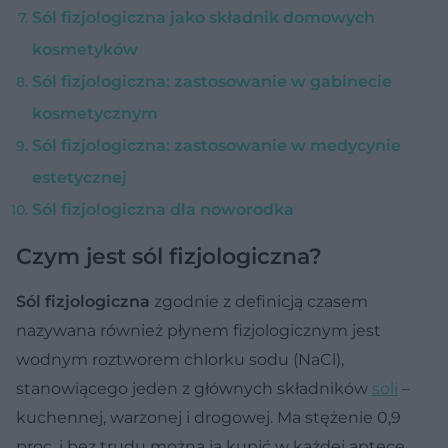
Sól fizjologiczna jako składnik domowych
kosmetyków
Sól fizjologiczna: zastosowanie w gabinecie
kosmetycznym
Sól fizjologiczna: zastosowanie w medycynie
estetycznej
Sól fizjologiczna dla noworodka
Czym jest sól fizjologiczna?
Sól fizjologiczna
zgodnie z definicją czasem
nazywana również płynem fizjologicznym jest
wodnym roztworem chlorku sodu (NaCl),
stanowiącego jeden z głównych składników
soli
–
kuchennej, warzonej i drogowej. Ma stężenie 0,9
proc. i bez trudu można ją kupić w każdej aptece.