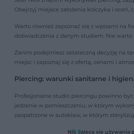
Jeśli Twoi znajomi wykonywali piercing, zapyt
Obejrzyj miejsce założenia kolczyka i oceń,
Warto również zapoznać się z wpisami na for
doświadczenia z danym studiem. Nie warto d
Zanim podejmiesz ostateczną decyzję na tem
miejsc i zapoznaj się z ofertą, cenami i at
Piercing: warunki sanitarne i higie
Profesjonalne studio piercingu powinno być 
jedzenie w pomieszczeniu, w którym wykony
zaopatrzone w autoklaw, w którym sterylizu
Nie zaleca się używania 