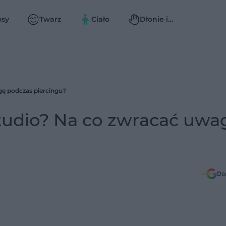
osy
Twarz
Ciało
Dłonie i
paznokcie
gę podczas piercingu?
studio? Na co zwracać uwa
Do