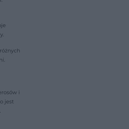
i.
oje
y.
 różnych
i.
erosów i
o jest
.