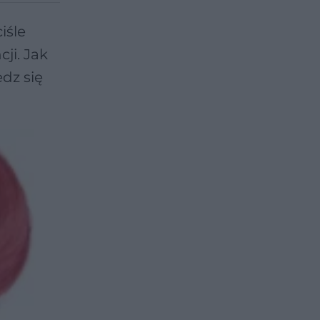
iśle
ji. Jak
dz się