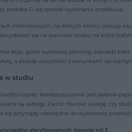
aj ich o opinię na temat studia, w którym to robil
 czy podoba Ci się sposób wykonania przekłucia.
ach internetowych, na których klienci opisują sw
ecydować się na pierwsze studio, na które trafim
at tego, gdzie wykonasz piercing, odwiedź kilka
mosferą, a przede wszystkim z warunkami sanitarnym
na w studiu
bardzo czyste. Niedopuszczalne jest palenie papi
wane są zabiegi. Zwróć również uwagę, czy studi
je się przyrządy niezbędne do wykonania przekłuć
przyrządów sterylizowanych dawniej niż 3