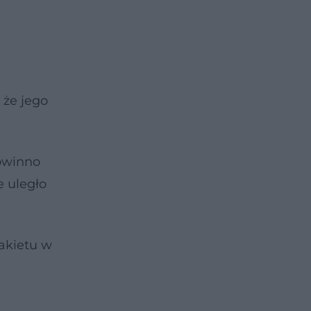
 że jego
owinno
e uległo
akietu w