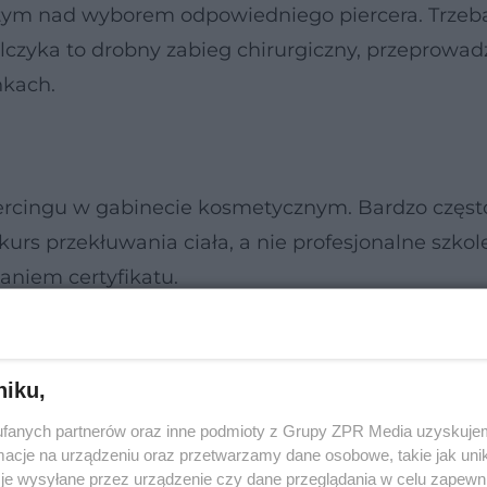
z tym nad wyborem odpowiedniego piercera. Trzeb
olczyka to drobny zabieg chirurgiczny, przeprowa
nkach.
ercingu w gabinecie kosmetycznym. Bardzo częst
urs przekłuwania ciała, a nie profesjonalne szkol
aniem certyfikatu.
niku,
fanych partnerów oraz inne podmioty z Grupy ZPR Media uzyskujem
cje na urządzeniu oraz przetwarzamy dane osobowe, takie jak unika
je wysyłane przez urządzenie czy dane przeglądania w celu zapewn