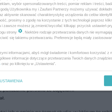
klam, wybór spersonalizowanych treści, pomiar reklam i treści, bad
 zgodą Użytkownika my i Zaufani Partnerzy możemy używać dokład
az aktywnie skanować charakterystykę urządzenia do celów identyfi
ść, prosimy o zgodę na korzystanie z tych technologii poprzez klikn
a i zawsze możesz ją zmienić/wycofać klikając przycisk ustawień pr
ogu strony
. Niektóre rodzaje przetwarzania danych nie wymagaj
iwić się takiemu przetwarzaniu. Preferencje będą miały zastosowanie
mentowane zdobycie kwalifikacji potrzebnych do
zczególnie części intymnych. Pojawiają się wpraw
szymi informacjami, abyś mógł świadomie i komfortowo korzystać z
gółowe informacje dotyczące przetwarzania Twoich danych znajdzi
za i cenniejsza jest praktyka, jednak w przypadku
s
oraz po kliknięciu w „Ustawienia”.
znany z informacjami na temat higieny, sterylizac
iała.
USTAWIENIA
o pokazanie portfolio ze zdjęciami
ł.