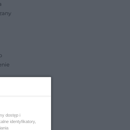
a
dzany
o
enie
y dostęp i
lne identyfikatory,
iania