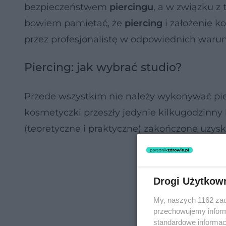
bezpieczeństwem
piercingu
, a w związku 
bowiem pamiętać, że
piercing
i założenie k
przez profesjonalistę w odpowiednich waru
Piercing: jak wybrać studio?
Przede wszystkim nie należy wykonywać pi
kosmetyczki przeszły jedynie kilkugodzinny k
(teoretyczne i praktyczne) zakończone uzysk
Drogi Użytkow
My, naszych 1162 zau
przechowujemy informa
standardowe informac