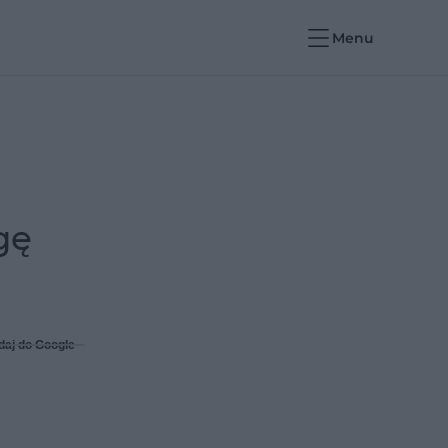
Menu
gę
daj do Google