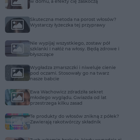
w domu, a efekty cię zaskoczą
Skuteczna metoda na porost włosów?
Wystarczy łyżeczka tej przyprawy
Nie wypijaj wszystkiego, zostaw pół
szklanki i nałóż na włosy. Będą zdrowe i
błyszczące
Wygładza zmarszczki i niweluje cienie
pod oczami. Stosowały go na twarz
nasze babcie
Ewa Wachowicz zdradziła sekret
młodego wyglądu. Gwiazda od lat
przestrzega kilku zasad
Te produkty do włosów znikną z półek?
Zawierają rakotwórczy składnik
Tych witamin brakuje, kiedy wypadają ci