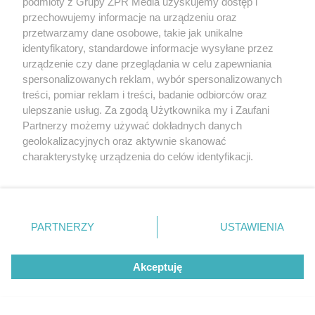
podmioty z Grupy ZPR Media uzyskujemy dostęp i
przechowujemy informacje na urządzeniu oraz
przetwarzamy dane osobowe, takie jak unikalne
Tak zwiększysz
Skóra swędzi tylko
wchłanianie żelaza z
wieczorem? Ten
identyfikatory, standardowe informacje wysyłane przez
diety. Te połączenia
sygnał może
Prostsze plecy i
produktów
wskazywać na
mniej bólu w 6
urządzenie czy dane przeglądania w celu zapewniania
pomagają przy
chorobę, która długo
tygodni. Te
anemii
nie daje objawów
spersonalizowanych reklam, wybór spersonalizowanych
ćwiczenia
treści, pomiar reklam i treści, badanie odbiorców oraz
pomagają
zmniejszyć wdowi
ulepszanie usług. Za zgodą Użytkownika my i Zaufani
garb
Partnerzy możemy używać dokładnych danych
REDAKTOR NACZELNA
geolokalizacyjnych oraz aktywnie skanować
charakterystykę urządzenia do celów identyfikacji.
POLECA
Ponieważ cenimy Twoją prywatność, prosimy o zgodę na
korzystanie z tych technologii poprzez kliknięcie
„Akceptuję”. Zgoda jest dobrowolna i zawsze możesz ją
zmienić/wycofać klikając przycisk ustawień prywatności
PARTNERZY
USTAWIENIA
znajdujący się w lewym dolnym rogu strony
. Niektóre
rodzaje przetwarzania danych nie wymagają zgody
Akceptuję
użytkownika, ale masz prawo sprzeciwić się takiemu
przetwarzaniu. Preferencje będą miały zastosowanie tylko
na tej witrynie.