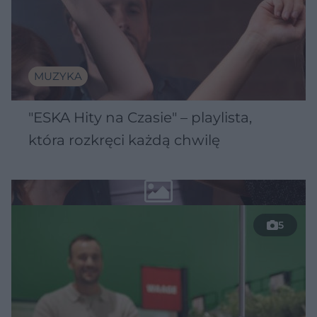
MUZYKA
"ESKA Hity na Czasie" – playlista,
która rozkręci każdą chwilę
5