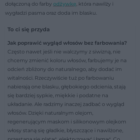
dołączoną do farby
odżywkę
, która nawilży i
wygładzi pasma oraz doda im blasku.
To ci się przyda
Jak poprawić wygląd włosów bez farbowania?
Często nawet jeśli nie walczymy z siwizną, nie
chcemy zmienić koloru włosów, farbujemy je na
odcień zbliżony do naturalnego, aby dodać im
witalności. Rzeczywiście tuż po farbowaniu
nabierają one blasku, głębokiego odcienia, stają
się bardziej sypkie, miękkie i podatne na
układanie. Ale radzimy inaczej zadbać o wygląd
włosów. Dzięki naturalnym olejom,
regenerującym maskom i silikonowym olejkom
włosy staną się gładkie, błyszczące i nawilżone,
przestaną się plątać, elektryzować i łamać. Co