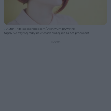
Autor: Thinkstockphotos.com/ Archiwum prywatne
Nigdy nie trzymaj farby na włosach dłużej, niż zaleca producent.
Możesz nie tylko podrażnić skalp, ale i stracić włosy.