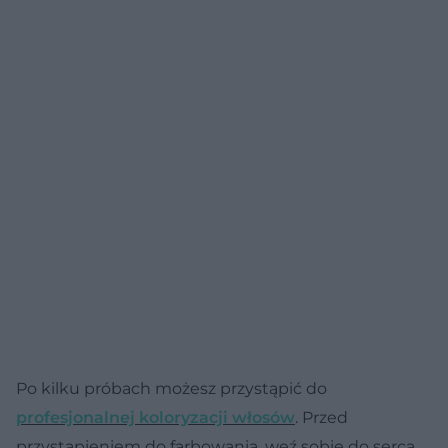
Po kilku próbach możesz przystąpić do
profesjonalnej koloryzacji włosów
. Przed
przystąpieniem do farbowania, weź sobie do serca