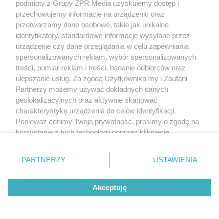
podmioty z Grupy ZPR Media uzyskujemy dostęp i
Żaden utwór zamieszczony w serwisie nie może być powielany i
rozpowszechniany lub dalej rozpowszechniany w jakikolwiek sposób
przechowujemy informacje na urządzeniu oraz
(w tym także elektroniczny lub mechaniczny) na jakimkolwiek polu
przetwarzamy dane osobowe, takie jak unikalne
eksploatacji w jakiejkolwiek formie, włącznie z umieszczaniem w
identyfikatory, standardowe informacje wysyłane przez
Internecie bez pisemnej zgody właściciela praw. Jakiekolwiek użycie
lub wykorzystanie utworów w całości lub w części z naruszeniem
urządzenie czy dane przeglądania w celu zapewniania
prawa, tzn. bez właściwej zgody, jest zabronione pod groźbą kary i
spersonalizowanych reklam, wybór spersonalizowanych
może być ścigane prawnie.
treści, pomiar reklam i treści, badanie odbiorców oraz
ulepszanie usług. Za zgodą Użytkownika my i Zaufani
Partnerzy możemy używać dokładnych danych
geolokalizacyjnych oraz aktywnie skanować
charakterystykę urządzenia do celów identyfikacji.
Ponieważ cenimy Twoją prywatność, prosimy o zgodę na
O nas
korzystanie z tych technologii poprzez kliknięcie
„Akceptuję”. Zgoda jest dobrowolna i zawsze możesz ją
Informacje prawne
zmienić/wycofać klikając przycisk ustawień prywatności
PARTNERZY
USTAWIENIA
znajdujący się w lewym dolnym rogu strony
. Niektóre
Nasze serwisy
rodzaje przetwarzania danych nie wymagają zgody
Akceptuję
użytkownika, ale masz prawo sprzeciwić się takiemu
© 2026 Grupa ZPR Media
przetwarzaniu. Preferencje będą miały zastosowanie tylko
na tej witrynie.