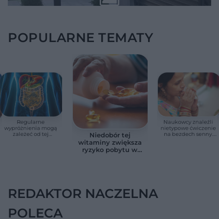
POPULARNE TEMATY
Regularne
Naukowcy znaleźli
wypróżnienia mogą
nietypowe ćwiczenie
zależeć od tej
na bezdech senny.
Niedobór tej
witaminy. Odkrycie
Efekty zaskoczyły
witaminy zwiększa
zaskoczyło
badaczy
ryzyko pobytu w
naukowców
szpitalu. Badanie
objęło 36 tys. osób
REDAKTOR NACZELNA
POLECA