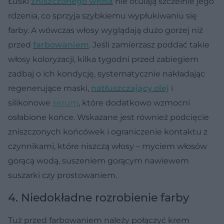
Łuski
zniszczonego włosa
nie otulają szczelnie jego
rdzenia, co sprzyja szybkiemu wypłukiwaniu się
farby. A wówczas włosy wyglądają dużo gorzej niż
przed
farbowaniem
. Jeśli zamierzasz poddać takie
włosy koloryzacji, kilka tygodni przed zabiegiem
zadbaj o ich kondycję, systematycznie nakładając
regenerujące maski,
natłuszczający olej
i
silikonowe
serum
, które dodatkowo wzmocni
osłabione końce. Wskazane jest również podcięcie
zniszczonych końcówek i ograniczenie kontaktu z
czynnikami, które niszczą włosy – myciem włosów
gorącą wodą, suszeniem gorącym nawiewem
suszarki czy prostowaniem.
4. Niedokładne rozrobienie farby
Tuż przed farbowaniem należy połączyć krem