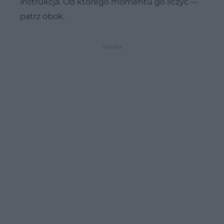
instrukcja. Od którego momentu go liczyć —
patrz obok.