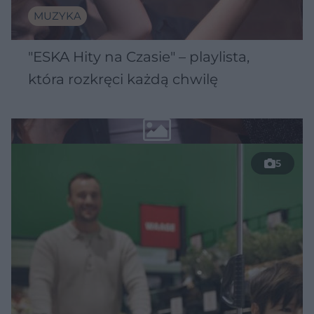
MUZYKA
"ESKA Hity na Czasie" – playlista,
która rozkręci każdą chwilę
5