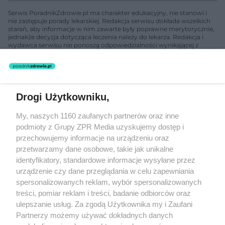
Serwis PoradnikZdrowie.pl ma charakter edukacyjny, nie stanowi i
nie zastępuje porady lekarskiej. Redakcja serwisu dokłada wszelkich
starań, aby informacje w nim zawarte były poprawne merytorycznie,
jednakże decyzja dotycząca leczenia należy do lekarza. Redakcja i
wydawca serwisu nie ponoszą odpowiedzialności wynikającej z
zastosowania informacji zamieszczonych na stronach serwisu, który
nie prowadzi działalności leczniczej polegającej na udzielaniu
świadczeń zdrowotnych w rozumieniu art. 3 ust 1 ustawy o
działalności leczniczej.
Drogi Użytkowniku,
Żaden utwór zamieszczony w serwisie nie może być powielany i
My, naszych 1160 zaufanych partnerów oraz inne
rozpowszechniany lub dalej rozpowszechniany w jakikolwiek sposób
(w tym także elektroniczny lub mechaniczny) na jakimkolwiek polu
podmioty z Grupy ZPR Media uzyskujemy dostęp i
eksploatacji w jakiejkolwiek formie, włącznie z umieszczaniem w
przechowujemy informacje na urządzeniu oraz
Internecie bez pisemnej zgody właściciela praw. Jakiekolwiek użycie
przetwarzamy dane osobowe, takie jak unikalne
lub wykorzystanie utworów w całości lub w części z naruszeniem
prawa, tzn. bez właściwej zgody, jest zabronione pod groźbą kary i
identyfikatory, standardowe informacje wysyłane przez
może być ścigane prawnie.
urządzenie czy dane przeglądania w celu zapewniania
spersonalizowanych reklam, wybór spersonalizowanych
treści, pomiar reklam i treści, badanie odbiorców oraz
ulepszanie usług. Za zgodą Użytkownika my i Zaufani
Partnerzy możemy używać dokładnych danych