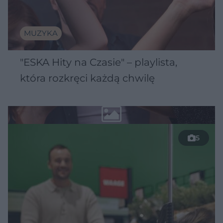
MUZYKA
"ESKA Hity na Czasie" – playlista,
która rozkręci każdą chwilę
5