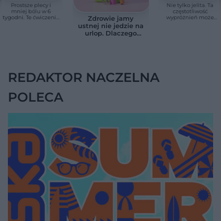
Prostsze plecy i
Nie tylko jelita. Ta
mniej bólu w 6
częstotliwość
tygodni. Te ćwiczenia
wypróżnień może
Zdrowie jamy
pomagają
mieć znaczenie dla
ustnej nie jedzie na
zmniejszyć wdowi
całego organizmu
urlop. Dlaczego
garb
podczas wakacji nie
warto zapominać o
przestrzeniach
międzyzębowych?
REDAKTOR NACZELNA
POLECA