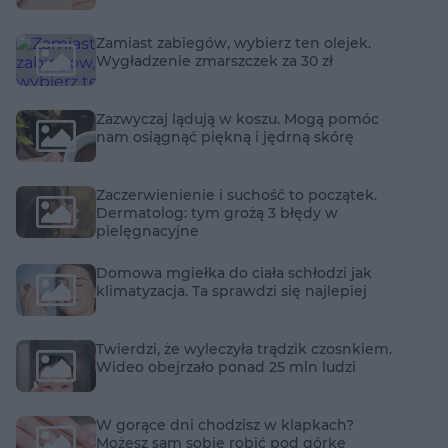
Zamiast zabiegów, wybierz ten olejek.
Wygładzenie zmarszczek za 30 zł
Zazwyczaj lądują w koszu. Mogą pomóc
nam osiągnąć piękną i jędrną skórę
Zaczerwienienie i suchość to początek.
Dermatolog: tym grożą 3 błędy w
pielęgnacyjne
Domowa mgiełka do ciała schłodzi jak
klimatyzacja. Ta sprawdzi się najlepiej
Twierdzi, że wyleczyła trądzik czosnkiem.
Wideo obejrzało ponad 25 mln ludzi
W gorące dni chodzisz w klapkach?
Możesz sam sobie robić pod górkę