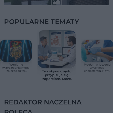
POPULARNE TEMATY
Regularne
Przełom w leczeniu
wypróżnienia mogą
wysokiego
zależeć od tej
cholesterolu. Nowa
Ten objaw często
witaminy. Odkrycie
terapia zmniejszyła
przypisuje się
zaskoczyło
LDL o ponad połowę
zaparciom. Może
naukowców
jednak wskazywać
na chorobę jelita
REDAKTOR NACZELNA
POLECA