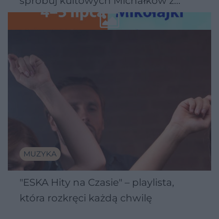
spróbuj kultowych Michałków z
Wawelu
MUZYKA
"ESKA Hity na Czasie" – playlista,
która rozkręci każdą chwilę