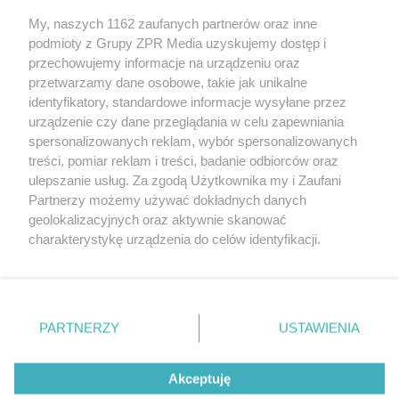
Żaden utwór zamieszczony w serwisie nie może być powielany i
My, naszych 1162 zaufanych partnerów oraz inne
rozpowszechniany lub dalej rozpowszechniany w jakikolwiek sposób
podmioty z Grupy ZPR Media uzyskujemy dostęp i
(w tym także elektroniczny lub mechaniczny) na jakimkolwiek polu
eksploatacji w jakiejkolwiek formie, włącznie z umieszczaniem w
przechowujemy informacje na urządzeniu oraz
Internecie bez pisemnej zgody właściciela praw. Jakiekolwiek użycie
przetwarzamy dane osobowe, takie jak unikalne
lub wykorzystanie utworów w całości lub w części z naruszeniem
identyfikatory, standardowe informacje wysyłane przez
prawa, tzn. bez właściwej zgody, jest zabronione pod groźbą kary i
może być ścigane prawnie.
urządzenie czy dane przeglądania w celu zapewniania
spersonalizowanych reklam, wybór spersonalizowanych
treści, pomiar reklam i treści, badanie odbiorców oraz
ulepszanie usług. Za zgodą Użytkownika my i Zaufani
Partnerzy możemy używać dokładnych danych
geolokalizacyjnych oraz aktywnie skanować
charakterystykę urządzenia do celów identyfikacji.
O nas
Ponieważ cenimy Twoją prywatność, prosimy o zgodę na
korzystanie z tych technologii poprzez kliknięcie
Informacje prawne
„Akceptuję”. Zgoda jest dobrowolna i zawsze możesz ją
zmienić/wycofać klikając przycisk ustawień prywatności
Nasze serwisy
PARTNERZY
USTAWIENIA
znajdujący się w lewym dolnym rogu strony
. Niektóre
© 2026 Grupa ZPR Media
rodzaje przetwarzania danych nie wymagają zgody
Akceptuję
użytkownika, ale masz prawo sprzeciwić się takiemu
przetwarzaniu. Preferencje będą miały zastosowanie tylko