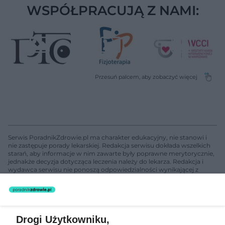
WSPÓŁPRACUJĄ Z NAMI:
Serwis PoradnikZdrowie.pl ma charakter edukacyjny, nie stanowi i
nie zastępuje porady lekarskiej. Redakcja serwisu dokłada wszelkich
starań, aby informacje w nim zawarte były poprawne merytorycznie,
jednakże decyzja dotycząca leczenia należy do lekarza. Redakcja i
wydawca serwisu nie ponoszą odpowiedzialności wynikającej z
zastosowania informacji zamieszczonych na stronach serwisu, który
nie prowadzi działalności leczniczej polegającej na udzielaniu
świadczeń zdrowotnych w rozumieniu art. 3 ust 1 ustawy o
działalności leczniczej.
Drogi Użytkowniku,