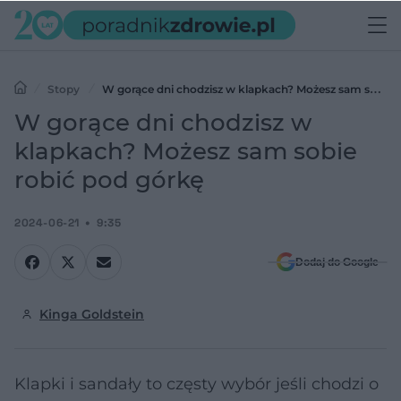
Stopy
W gorące dni chodzisz w klapkach? Możesz sam sobie
robić pod górkę
W gorące dni chodzisz w
klapkach? Możesz sam sobie
robić pod górkę
2024-06-21
9:35
Dodaj do Google
Kinga Goldstein
Klapki i sandały to częsty wybór jeśli chodzi o