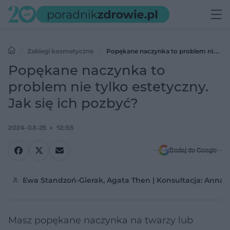
Zabiegi kosmetyczne
Popękane naczynka to problem nie
tylko estetyczny. Jak się ich pozbyć?
Popękane naczynka to
problem nie tylko estetyczny.
Jak się ich pozbyć?
2024-03-25
12:55
Dodaj do Google
Ewa Standzoń-Gierak, Agata Then | Konsultacja: Anna P
Masz popękane naczynka na twarzy lub