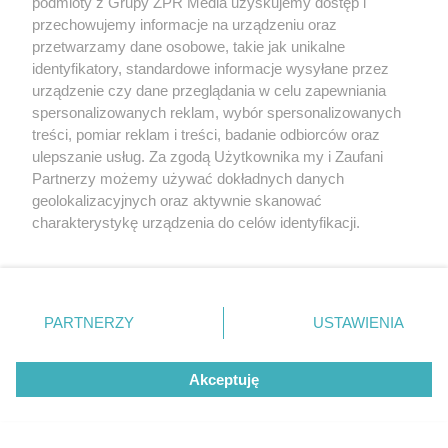
podmioty z Grupy ZPR Media uzyskujemy dostęp i
PRIME 18: Tańcula, Murański,
przechowujemy informacje na urządzeniu oraz
przetwarzamy dane osobowe, takie jak unikalne
Schreiber i Wach na jednej gali!
identyfikatory, standardowe informacje wysyłane przez
urządzenie czy dane przeglądania w celu zapewniania
spersonalizowanych reklam, wybór spersonalizowanych
treści, pomiar reklam i treści, badanie odbiorców oraz
ulepszanie usług. Za zgodą Użytkownika my i Zaufani
Partnerzy możemy używać dokładnych danych
geolokalizacyjnych oraz aktywnie skanować
charakterystykę urządzenia do celów identyfikacji.
Ponieważ cenimy Twoją prywatność, prosimy o zgodę na
korzystanie z tych technologii poprzez kliknięcie
„Akceptuję”. Zgoda jest dobrowolna i zawsze możesz ją
zmienić/wycofać klikając przycisk ustawień prywatności
PARTNERZY
USTAWIENIA
znajdujący się w lewym dolnym rogu strony
. Niektóre
rodzaje przetwarzania danych nie wymagają zgody
Akceptuję
użytkownika, ale masz prawo sprzeciwić się takiemu
przetwarzaniu. Preferencje będą miały zastosowanie tylko
MUZYKA
na tej witrynie.