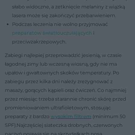
słabo widoczne, a zetknięcie melaniny z wiązką
lasera może się zakończyć przebarwieniem.
Podczas leczenia nie wolno przyjmować
preparatów światłouczulających
i
przeciwzakrzepowych.
Zabiegi najlepiej przeprowadzić jesienią, w czasie
łagodnej zimy lub wczesną wiosną, gdy nie ma
upałów i gwałtownych skoków temperatury. Po
zabiegu przez kilka dni należy zrezygnować z
masaży, gorących kąpieli oraz ćwiczeń. Co najmniej
przez miesiąc trzeba starannie chronić skórę przed
promieniowaniem ultrafioletowym, stosując
preparaty z bardzo
wysokim filtrem
(minimum 50
SPF).Najczęściej siateczka drobnych, czerwonych
naczyń pojawia się na skrzydełkach nosa,