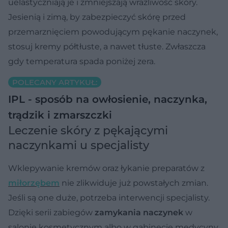
uelastyczniają je i zmniejszają wrażliwość skóry.
Jesienią i zimą, by zabezpieczyć skórę przed
przemarznięciem powodującym pękanie naczynek,
stosuj kremy półtłuste, a nawet tłuste. Zwłaszcza
gdy temperatura spada poniżej zera.
POLECANY ARTYKUŁ:
IPL - sposób na owłosienie, naczynka,
trądzik i zmarszczki
Leczenie skóry z pękającymi
naczynkami u specjalisty
Wklepywanie kremów oraz łykanie preparatów z
miłorzębem
nie zlikwiduje już powstałych zmian.
Jeśli są one duże, potrzeba interwencji specjalisty.
Dzięki serii zabiegów
zamykania naczynek
w
salonie kosmetycznym albo w gabinecie medycyny