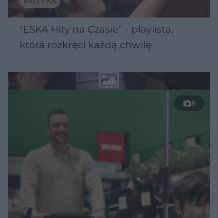
MUZYKA
"ESKA Hity na Czasie" – playlista,
która rozkręci każdą chwilę
5