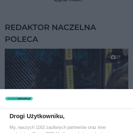
jelitach
wskazywać na
chorobę, która długo
nie daje objawów
REDAKTOR NACZELNA
POLECA
27
Drogi Użytkowniku,
My, naszych 1162 zaufanych partnerów oraz inne
TEKST SPONSOROWANY