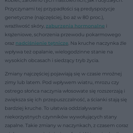
kobiet, zarówno tych nastoletnich, jak i dojrzałych.
Przyczynami tej przypadłości są predyspozycje
genetyczne (najczęściej, bo aż w 80 proc.),
wrażliwość skóry,
zaburzenia hormonalne
i
krążeniowe, schorzenia przewodu pokarmowego
oraz
nadciśnienie tętnicze
. Na kruche naczynka źle
wpływa też opalanie, wielogodzinne stanie na
wysokich obcasach i siedzący tryb życia.
Zmiany najczęściej pojawiają się w czasie mroźnej
zimy lub latem. Pod wpływem wiatru, mrozu czy
ostrego słońca naczynia włosowate się rozszerzają i
zwiększa się ich przepuszczalność, a ścianki stają się
bardziej kruche. To ułatwia oddziaływanie
niekorzystnych czynników wywołujących stany
zapalne. Takie zmiany w naczynkach, z czasem coraz