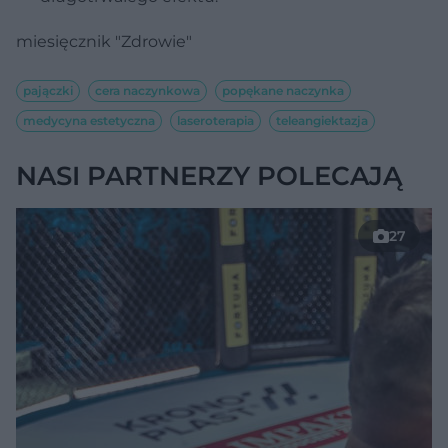
miesięcznik "Zdrowie"
pajączki
cera naczynkowa
popękane naczynka
medycyna estetyczna
laseroterapia
teleangiektazja
NASI PARTNERZY POLECAJĄ
27