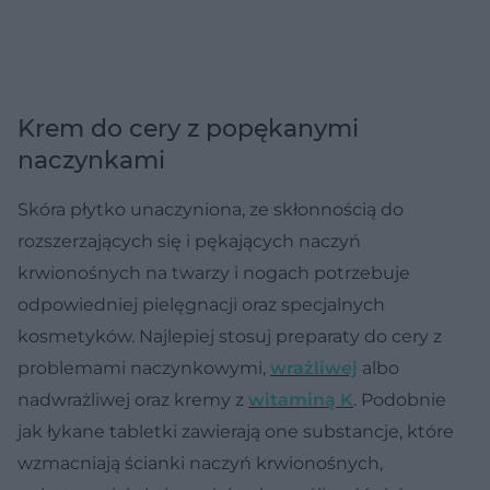
Krem do cery z popękanymi
naczynkami
Skóra płytko unaczyniona, ze skłonnością do
rozszerzających się i pękających naczyń
krwionośnych na twarzy i nogach potrzebuje
odpowiedniej pielęgnacji oraz specjalnych
kosmetyków. Najlepiej stosuj preparaty do cery z
problemami naczynkowymi,
wrażliwej
albo
nadwrażliwej oraz kremy z
witaminą K
. Podobnie
jak łykane tabletki zawierają one substancje, które
wzmacniają ścianki naczyń krwionośnych,