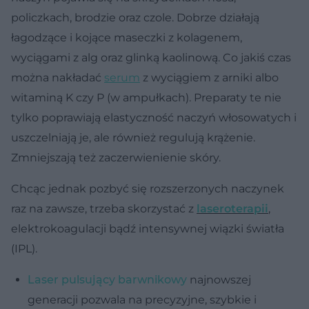
policzkach, brodzie oraz czole. Dobrze działają
łagodzące i kojące maseczki z kolagenem,
wyciągami z alg oraz glinką kaolinową. Co jakiś czas
można nakładać
serum
z wyciągiem z arniki albo
witaminą K czy P (w ampułkach). Preparaty te nie
tylko poprawiają elastyczność naczyń włosowatych i
uszczelniają je, ale również regulują krążenie.
Zmniejszają też zaczerwienienie skóry.
Chcąc jednak pozbyć się rozszerzonych naczynek
raz na zawsze, trzeba skorzystać z
laseroterapii
,
elektrokoagulacji bądź intensywnej wiązki światła
(IPL).
Laser pulsujący barwnikowy
najnowszej
generacji pozwala na precyzyjne, szybkie i