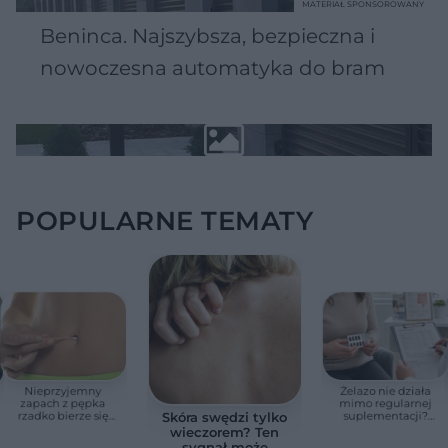
MATERIAŁ SPONSOROWANY
Beninca. Najszybsza, bezpieczna i
nowoczesna automatyka do bram
POPULARNE TEMATY
Nieprzyjemny
Żelazo nie działa
zapach z pępka
mimo regularnej
rzadko bierze się
suplementacji?
Skóra swędzi tylko
znikąd. Jeden objaw
Przyczyna może
wieczorem? Ten
zmienia wszystko
ukrywać się w
sygnał może