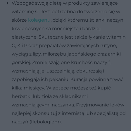
Wzbogać swoją dietę w produkty zawierające
witaminę C.
Jest potrzebna do tworzenia się w
skórze
kolagenu
, dzięki któremu ścianki naczyń
krwionośnych są mocniejsze i bardziej
elastyczne. Skuteczne jest także łykanie witamin
C, K i P oraz preparatów zawierających rutynę,
wyciąg z lipy, miłorzębu japońskiego oraz arniki
górskiej. Zmniejszają one kruchość naczyń,
wzmacniają je, uszczelniają, obkurczają i
zapobiegają ich pękaniu. Kuracja powinna trwać
kilka miesięcy. W aptece możesz też kupić
herbatki lub zioła ze składnikami
wzmacniającymi naczynka. Przyjmowanie leków
najlepiej skonsultuj z internistą lub specjalistą od
naczyń (flebologiem).