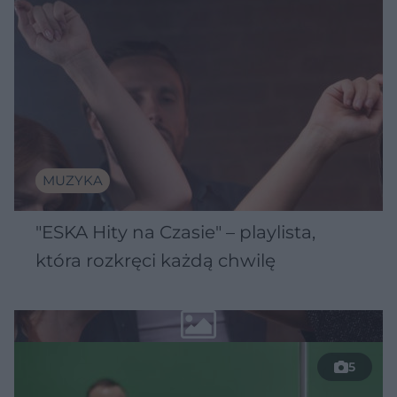
MUZYKA
"ESKA Hity na Czasie" – playlista,
która rozkręci każdą chwilę
5