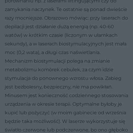
porównaniu np. z laserami liftingującymi czy do
zamykania naczynek. Te ostatnie są ponad dwieście
razy mocniejsze. Obrazowo mówiąc: przy laserach do
depilacji jest działanie dużą energią (np. 40-60
watów) w krótkim czasie (liczonym w ułamkach
sekundy), a w laserach biostymulacyjnych jest mała
moc (0,2 wata), a długi czas naświetlania.
Mechanizm biostymulacji polega na zmianie
metabolizmu komórek cebulek, za czym idzie
stymulacja do ponownego wzrostu włosa. Zabieg
jest bezbolesny, bezpieczny, nie ma powikłań.
Minusem jest konieczność codziennego stosowania
urządzenia w okresie terapii. Optymalne byłoby je
kupić lub pożyczyć (w moim gabinecie od września
będzie taka możliwość). W laserze wykorzystuje się
światło czerwone lub podczerwone, bo ono głęboko