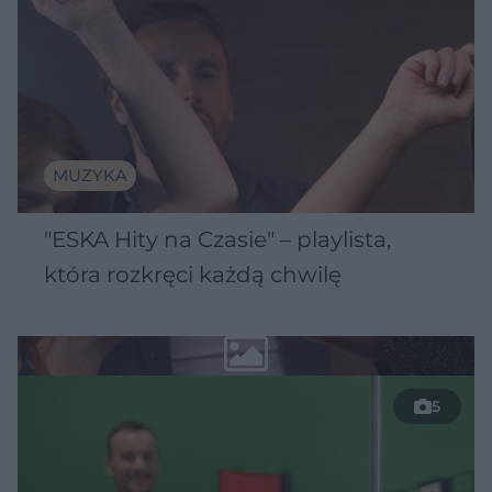
MUZYKA
"ESKA Hity na Czasie" – playlista,
która rozkręci każdą chwilę
5