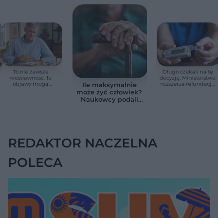
To nie zawsze
Długo czekali na tę
niestrawność. Te
decyzję. Ministerstwo
objawy mogą
rozszerza refundację
Ile maksymalnie
wskazywać na raka
pomp insulinowych
może żyć człowiek?
trzustki
Naukowcy podali
zaskakującą liczbę
REDAKTOR NACZELNA
POLECA