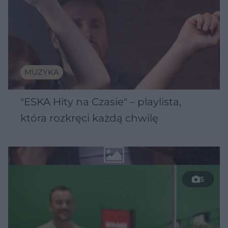
MUZYKA
"ESKA Hity na Czasie" – playlista,
która rozkręci każdą chwilę
5