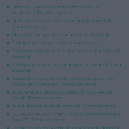
Laserowe usuwanie przebarwień na penisie -
bezpieczne? [Porada eksperta]
Lipoliza laserowa w usunięciu drugiego podbródka
[Porada eksperta]
Obrzęk po zabiegu obrzezania [Porada eksperta]
Peeling chemiczny a słońce [Porada eksperta]
Rozstępy na piersiach u 12-latki - jakie zabiegi? [Porada
eksperta]
Rozstępy: jak można im zapobiegać i usuwać? [Porada
eksperta]
Rozszerzone naczynia krwionośne na żołędziu - czy
można usunąć laserem? [Porada eksperta]
Skleroterapia. Dlaczego popękanych naczynek jest
więcej? [Porada eksperta]
Skutki uboczne depilacji laserowej [Porada eksperta]
Usunięcie cieni pod oczami i objawu Dennie-Morgana
przy AZS [Porada eksperta]
Usunięcie jasnego owłosienia z nóg [Porada eksperta]