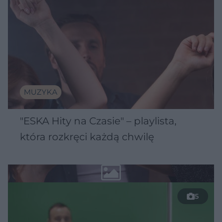
MUZYKA
"ESKA Hity na Czasie" – playlista,
która rozkręci każdą chwilę
5