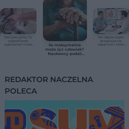
Nie tylko jelita. Ta
Ten objaw często
częstotliwość
przypisuje się
wypróżnień może
zaparciom. Może
Ile maksymalnie
mieć znaczenie dla
jednak wskazywać
może żyć człowiek?
całego organizmu
na chorobę jelita
Naukowcy podali
zaskakującą liczbę
REDAKTOR NACZELNA
POLECA