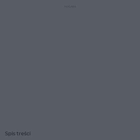
wygląda usuwanie zmarszczek za pomocą krwi?
Spis treści