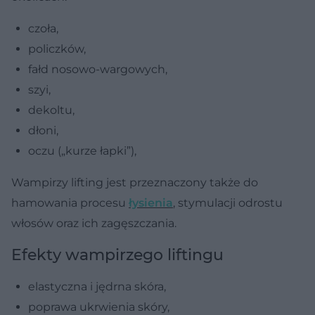
czoła,
policzków,
fałd nosowo-wargowych,
szyi,
dekoltu,
dłoni,
oczu („kurze łapki”),
Wampirzy lifting jest przeznaczony także do
hamowania procesu
łysienia
, stymulacji odrostu
włosów oraz ich zagęszczania.
Efekty wampirzego liftingu
elastyczna i jędrna skóra,
poprawa ukrwienia skóry,