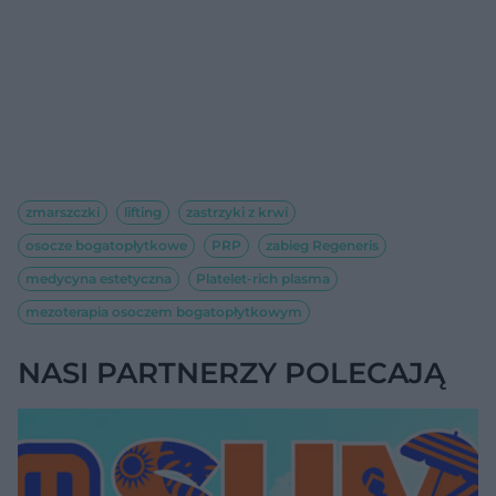
zmarszczki
lifting
zastrzyki z krwi
osocze bogatopłytkowe
PRP
zabieg Regeneris
medycyna estetyczna
Platelet-rich plasma
mezoterapia osoczem bogatopłytkowym
NASI PARTNERZY POLECAJĄ