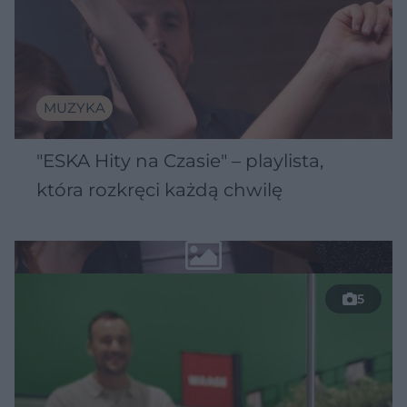
MUZYKA
"ESKA Hity na Czasie" – playlista,
która rozkręci każdą chwilę
5