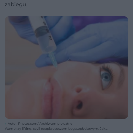
zabiegu.
Autor: Photos.com/ Archiwum prywatne
Wampirzy lifting, czyli terapia osoczem bogatopłytkowym. Jak