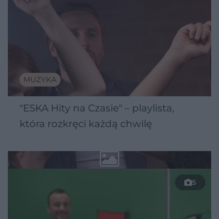
MUZYKA
"ESKA Hity na Czasie" – playlista,
która rozkręci każdą chwilę
5