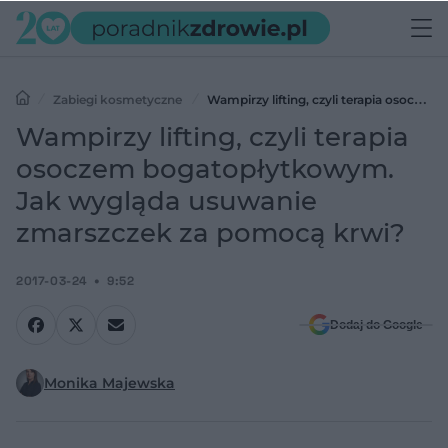
Zabiegi kosmetyczne
Wampirzy lifting, czyli terapia osoczem
bogatopłytkowym. Jak wygląda usuwanie zmarszczek za pomocą
Wampirzy lifting, czyli terapia
krwi?
osoczem bogatopłytkowym.
Jak wygląda usuwanie
zmarszczek za pomocą krwi?
2017-03-24
9:52
Dodaj do Google
Monika Majewska