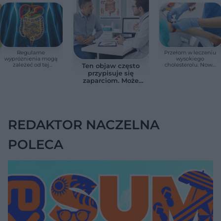
Regularne
Przełom w leczeniu
wypróżnienia mogą
wysokiego
zależeć od tej
cholesterolu. Nowa
Ten objaw często
witaminy. Odkrycie
terapia zmniejszyła
przypisuje się
zaskoczyło
LDL o ponad połowę
zaparciom. Może
naukowców
jednak wskazywać
na chorobę jelita
REDAKTOR NACZELNA
POLECA