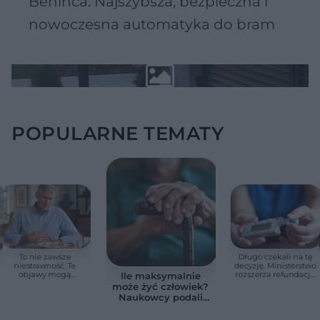
Beninca. Najszybsza, bezpieczna i
nowoczesna automatyka do bram
POPULARNE TEMATY
To nie zawsze
Długo czekali na tę
niestrawność. Te
decyzję. Ministerstwo
objawy mogą
rozszerza refundację
Ile maksymalnie
wskazywać na raka
pomp insulinowych
może żyć człowiek?
trzustki
Naukowcy podali
zaskakującą liczbę