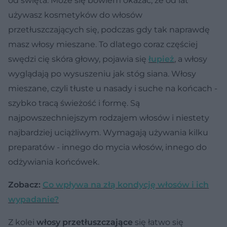
od święta. Może się bowiem okazać, że od lat
używasz kosmetyków do włosów
przetłuszczających się, podczas gdy tak naprawdę
masz włosy mieszane. To dlatego coraz częściej
swędzi cię skóra głowy, pojawia się
łupież
, a włosy
wyglądają po wysuszeniu jak stóg siana. Włosy
mieszane, czyli tłuste u nasady i suche na końcach -
szybko tracą świeżość i formę. Są
najpowszechniejszym rodzajem włosów i niestety
najbardziej uciążliwym. Wymagają używania kilku
preparatów - innego do mycia włosów, innego do
odżywiania końcówek.
Zobacz:
Co wpływa na złą kondycję włosów i ich
wypadanie?
Z kolei
włosy przetłuszczające
się łatwo się