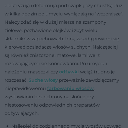
elektryzują i deformują pod czapką czy chustką. Już
w kilka godzin po umyciu wyglądają na "wczorajsze".
Należy zdać się w dużej mierze na szampony
ziołowe, pozbawione olejków i zbyt wielu
składników zapachowych. Inną zasadą powinni się
kierować posiadacze włosów suchych. Najczęściej
są również zniszczone, matowe, łamliwe, z
rozdwajającymi się końcówkami. Po umyciu i
nałożeniu maseczki czy
odżywki
wciąż trudno je
rozczesać.
Suche włosy
przeważnie zawdzięczamy
nieprawidłowemu
farbowaniu włosów
,
wystawianiu bez ochrony na słońce czy
niestosowaniu odpowiednich preparatów
odżywiających.
Najlepiej do codziennego mycia włosów używać