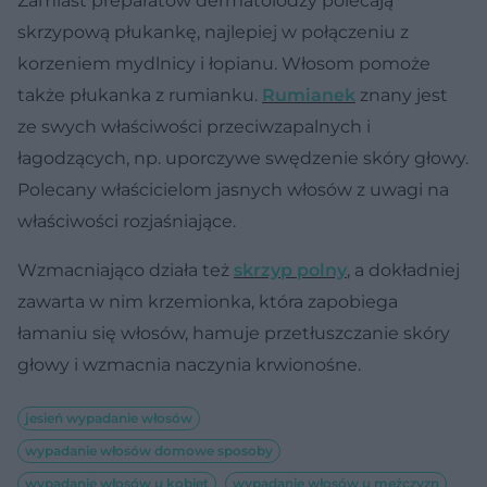
Zamiast preparatów dermatolodzy polecają
skrzypową płukankę, najlepiej w połączeniu z
korzeniem mydlnicy i łopianu. Włosom pomoże
także płukanka z rumianku.
Rumianek
znany jest
ze swych właściwości przeciwzapalnych i
łagodzących, np. uporczywe swędzenie skóry głowy.
Polecany właścicielom jasnych włosów z uwagi na
właściwości rozjaśniające.
Wzmacniająco działa też
skrzyp polny
, a dokładniej
zawarta w nim krzemionka, która zapobiega
łamaniu się włosów, hamuje przetłuszczanie skóry
głowy i wzmacnia naczynia krwionośne.
jesień wypadanie włosów
wypadanie włosów domowe sposoby
wypadanie włosów u kobiet
wypadanie włosów u mężczyzn