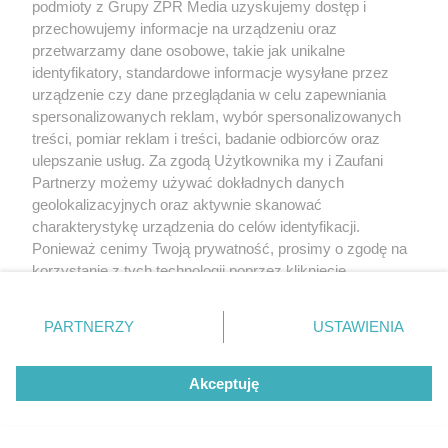
podmioty z Grupy ZPR Media uzyskujemy dostęp i
która rozkręci każdą chwilę
przechowujemy informacje na urządzeniu oraz
przetwarzamy dane osobowe, takie jak unikalne
identyfikatory, standardowe informacje wysyłane przez
urządzenie czy dane przeglądania w celu zapewniania
spersonalizowanych reklam, wybór spersonalizowanych
5
treści, pomiar reklam i treści, badanie odbiorców oraz
ulepszanie usług. Za zgodą Użytkownika my i Zaufani
Partnerzy możemy używać dokładnych danych
geolokalizacyjnych oraz aktywnie skanować
charakterystykę urządzenia do celów identyfikacji.
Ponieważ cenimy Twoją prywatność, prosimy o zgodę na
korzystanie z tych technologii poprzez kliknięcie
„Akceptuję”. Zgoda jest dobrowolna i zawsze możesz ją
zmienić/wycofać klikając przycisk ustawień prywatności
PARTNERZY
USTAWIENIA
znajdujący się w lewym dolnym rogu strony
. Niektóre
rodzaje przetwarzania danych nie wymagają zgody
Akceptuję
użytkownika, ale masz prawo sprzeciwić się takiemu
TEKST SPONSOROWANY
przetwarzaniu. Preferencje będą miały zastosowanie tylko
Daleko do pięciu porcji dziennie.
na tej witrynie.