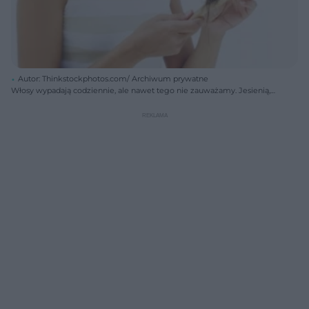
Autor: Thinkstockphotos.com/ Archiwum prywatne
Włosy wypadają codziennie, ale nawet tego nie zauważamy. Jesienią,
gdy wypadanie się nasila, mamy wrażenie, że jest to związane z
chorobą,a to proces całkowicie normalny.