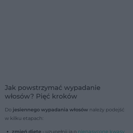
Jak powstrzymać wypadanie
włosów? Pięć kroków
Do
jesiennego wypadania włosów
należy podejść
w kilku etapach:
zmień dietę
- uzupełnij ją o
nienasycone kwasy