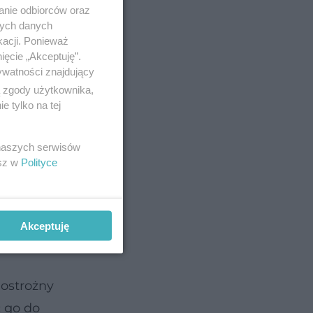
anie odbiorców oraz
nych danych
kacji. Ponieważ
ięcie „Akceptuję”.
ywatności znajdujący
ą zgody użytkownika,
 tylko na tej
 naszych serwisów
esz w
Polityce
zczowych
.
nku
Akceptuję
ostrożny
ć go do