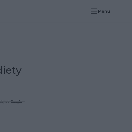
Menu
iety
daj do Google