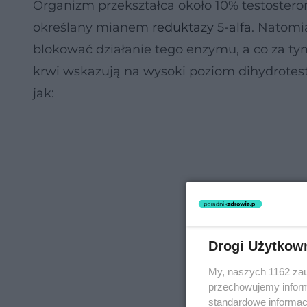
Organizm przekształca około 10% testoste
określany mianem
reduktazy 5-alfa
. Natomi
blokować działanie tego enzymu, a co za ty
krwi wskazują na wysoki poziom dihydrotest
jak:
Drogi Użytkow
My, naszych 1162 zau
przechowujemy informa
standardowe informac