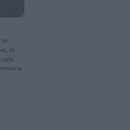
 on
eć, że
rugiej
 pomocna