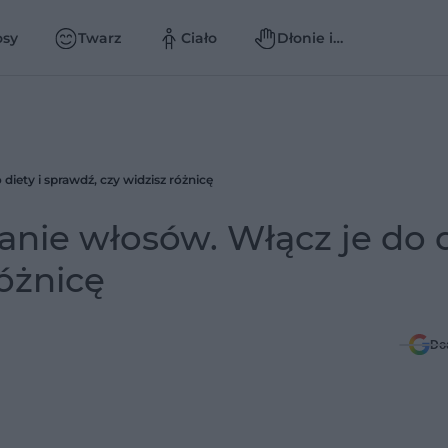
osy
Twarz
Ciało
Dłonie i
paznokcie
iety i sprawdź, czy widzisz różnicę
nie włosów. Włącz je do d
różnicę
Do