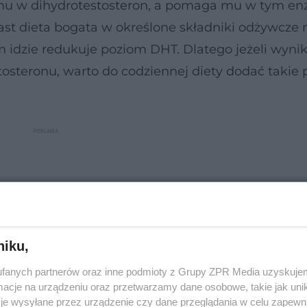
ronu w dihydrotestosteron, a pomaga mu w tym e
ast dieta bogata w określone składniki odżywcze
m idzie redukuje poziom DHT. Dlatego jeżeli wyni
osteronu, warto do codziennej diety dodać takie 
niku,
fanych partnerów oraz inne podmioty z Grupy ZPR Media uzyskujem
cje na urządzeniu oraz przetwarzamy dane osobowe, takie jak unika
je wysyłane przez urządzenie czy dane przeglądania w celu zapewn