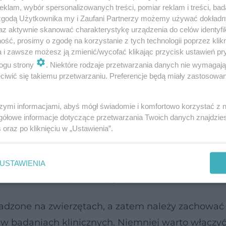
klam, wybór spersonalizowanych treści, pomiar reklam i treści, bad
 zgodą Użytkownika my i Zaufani Partnerzy możemy używać dokład
az aktywnie skanować charakterystykę urządzenia do celów identyfi
ść, prosimy o zgodę na korzystanie z tych technologii poprzez klikn
a i zawsze możesz ją zmienić/wycofać klikając przycisk ustawień pr
ogu strony
. Niektóre rodzaje przetwarzania danych nie wymagaj
iwić się takiemu przetwarzaniu. Preferencje będą miały zastosowanie
szymi informacjami, abyś mógł świadomie i komfortowo korzystać z
gółowe informacje dotyczące przetwarzania Twoich danych znajdzi
s
oraz po kliknięciu w „Ustawienia”.
ość MCT, czyli
średniołańcuchowych kwasów tłus
nka jelitowego, a następnie transportuje w kieru
sów tłuszczonych, a mianowicie,
kwas laurynowy
USTAWIENIA
ktazy 5-alfa odpowiadającego za wzrost DHT.
adzone na zwierzętach, a zatem należy zachować 
 w badaniach klinicznych. Niemniej warto włączy