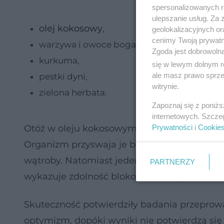
spersonalizowanych re
ulepszanie usług. Za
olej kokosowy
,
geolokalizacyjnych or
cenimy Twoją prywatno
warzywa i owoce bogate w kwercetynę,
Zgoda jest dobrowoln
kurkuma,
się w lewym dolnym r
ale masz prawo sprzec
pestki dyni,
witrynie.
zielona herbata.
Zapoznaj się z poniż
internetowych. Szcze
Prywatności
i
Cookie
Otóż w oleju kokosowym znajdziemy dużą il
Organizm przyswaja je bezpośrednio z nabło
wątroby. Natomiast jeden z nasyconych kwa
PARTNERZY
wykazuje zdolność blokowania enzymu redu
Skuteczność potwierdziły badania przeprow
optymizm, dopóki wyniki nie potwierdzą się