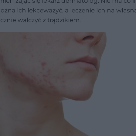
en zająć się lekarz dermatolog. Nie ma co li
można ich lekceważyć, a leczenie ich na własn
ecznie walczyć z trądzikiem.