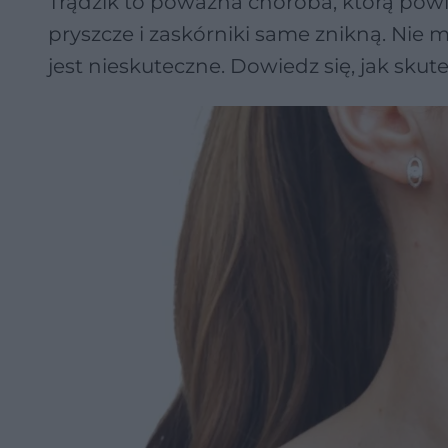
Trądzik to poważna choroba, którą powini
pryszcze i zaskórniki same znikną. Nie 
jest nieskuteczne. Dowiedz się, jak skut