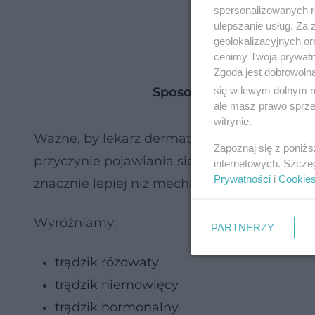
spersonalizowanych re
ulepszanie usług. Za
geolokalizacyjnych or
cenimy Twoją prywatno
Zgoda jest dobrowoln
się w lewym dolnym r
Sposoby na walkę z trąd
ale masz prawo sprzec
witrynie.
Ważne, by lekarz dermatolog ocenił postać t
Zapoznaj się z poniż
przyczynie pojawiania się niedoskonałości. 
internetowych. Szcze
Prywatności
i
Cookie
znacznie lepiej niż mechaniczne oczyszczani
Wyróżniamy:
PARTNERZY
trądzik różowaty
trądzik niemowlęcy
trądzik hormonalny