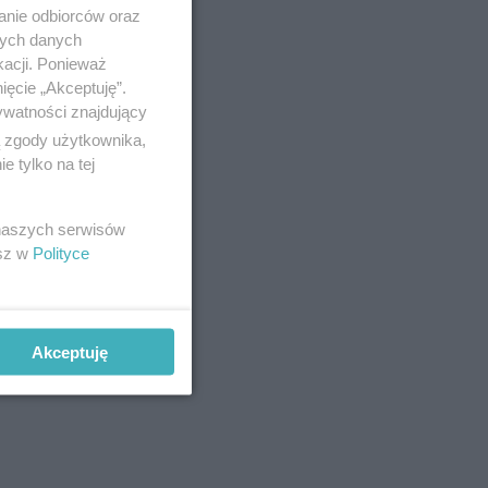
anie odbiorców oraz
nych danych
kacji. Ponieważ
ięcie „Akceptuję”.
ywatności znajdujący
ą zgody użytkownika,
 tylko na tej
 naszych serwisów
 się
esz w
Polityce
Akceptuję