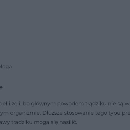
ologa
e
eł i żeli, bo głównym powodem trądziku nie są w
cym organizmie. Dłuższe stosowanie tego typu pr
awy trądziku mogą się nasilić.