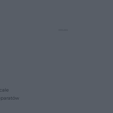
cale
eparatów