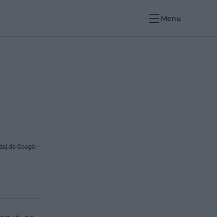
Menu
daj do Google