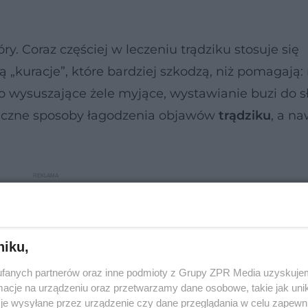
ry. Coraz częściej w leczeniu trądziku stosuje się
„kuracje”, które bardziej szkodzą, niż pomagają:
 wysuszające żele myjące, wystawianie buzi do s
eczne sposoby łagodzenia objawów
trądziku
, a n
niku,
fanych partnerów oraz inne podmioty z Grupy ZPR Media uzyskujem
cje na urządzeniu oraz przetwarzamy dane osobowe, takie jak unika
je wysyłane przez urządzenie czy dane przeglądania w celu zapewn