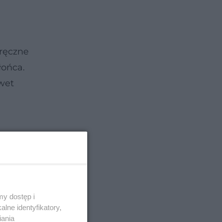
 ręczne
łońca.
awet
y dostęp i
lne identyfikatory,
iania