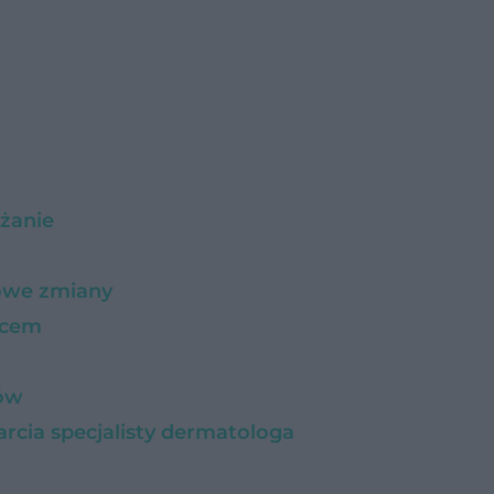
lżanie
towe zmiany
ńcem
gów
arcia specjalisty dermatologa