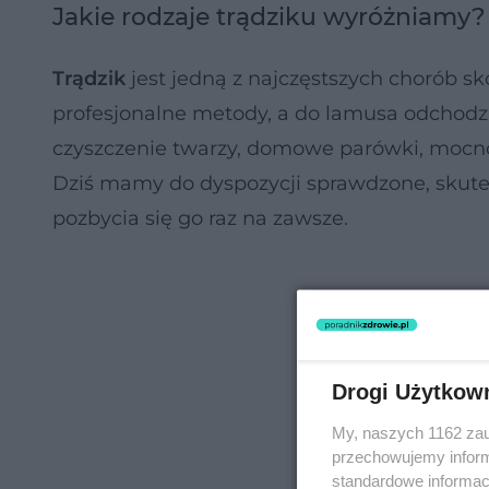
Jakie rodzaje trądziku wyróżniamy?
Trądzik
jest jedną z najczęstszych chorób skó
profesjonalne metody, a do lamusa odchodzą 
czyszczenie twarzy, domowe parówki, mocno
Dziś mamy do dyspozycji sprawdzone, skut
pozbycia się go raz na zawsze.
Drogi Użytkow
My, naszych 1162 zau
przechowujemy informa
standardowe informac