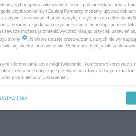
klam, wybór spersonalizowanych treści, pomiar reklam i treści, bad
 zgodą Użytkownika my i Zaufani Partnerzy możemy używać dokład
az aktywnie skanować charakterystykę urządzenia do celów identyfi
ść, prosimy o zgodę na korzystanie z tych technologii poprzez klikn
a i zawsze możesz ją zmienić/wycofać klikając przycisk ustawień pr
ogu strony
. Niektóre rodzaje przetwarzania danych nie wymagaj
zikiem
iwić się takiemu przetwarzaniu. Preferencje będą miały zastosowanie
rądziku. Jego rodzaj i pochodzenie mówią wiele o
szymi informacjami, abyś mógł świadomie i komfortowo korzystać z
Delikatne i systematyczne leczenie skóry sprawdza
gółowe informacje dotyczące przetwarzania Twoich danych znajdzi
s
oraz po kliknięciu w „Ustawienia”.
e i podrażnianie naskórka.
USTAWIENIA