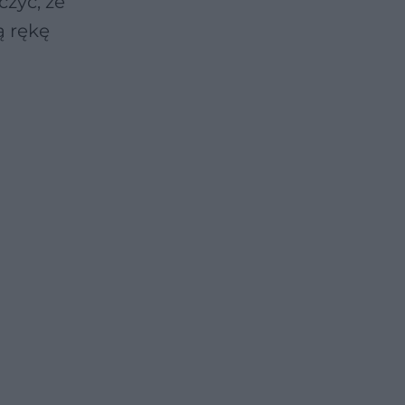
czyć, że
ą rękę