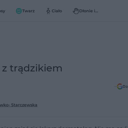
osy
Twarz
Ciało
Dłonie i
paznokcie
 z trądzikiem
Do
ewko- Starczewska