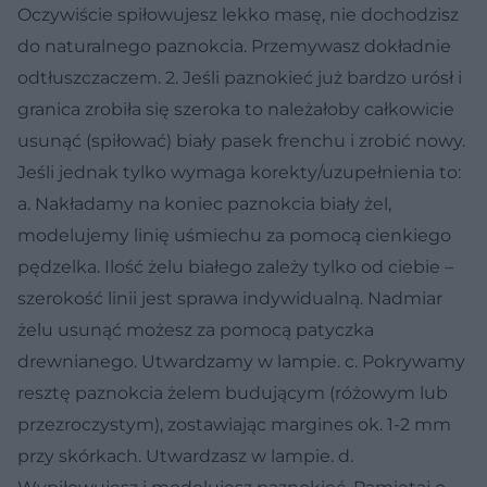
Oczywiście spiłowujesz lekko masę, nie dochodzisz
do naturalnego paznokcia. Przemywasz dokładnie
odtłuszczaczem. 2. Jeśli paznokieć już bardzo urósł i
granica zrobiła się szeroka to należałoby całkowicie
usunąć (spiłować) biały pasek frenchu i zrobić nowy.
Jeśli jednak tylko wymaga korekty/uzupełnienia to:
a. Nakładamy na koniec paznokcia biały żel,
modelujemy linię uśmiechu za pomocą cienkiego
pędzelka. Ilość żelu białego zależy tylko od ciebie –
szerokość linii jest sprawa indywidualną. Nadmiar
żelu usunąć możesz za pomocą patyczka
drewnianego. Utwardzamy w lampie. c. Pokrywamy
resztę paznokcia żelem budującym (różowym lub
przezroczystym), zostawiając margines ok. 1-2 mm
przy skórkach. Utwardzasz w lampie. d.