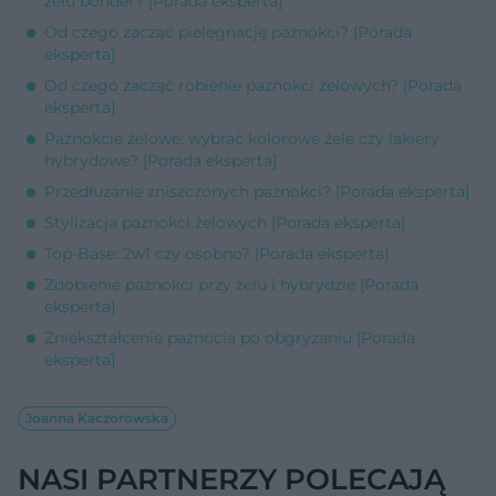
żelu bonder? [Porada eksperta]
Od czego zacząć pielęgnację paznokci? [Porada
eksperta]
Od czego zacząć robienie paznokci żelowych? [Porada
eksperta]
Paznokcie żelowe: wybrać kolorowe żele czy lakiery
hybrydowe? [Porada eksperta]
Przedłużanie zniszczonych paznokci? [Porada eksperta]
Stylizacja paznokci żelowych [Porada eksperta]
Top-Base: 2w1 czy osobno? [Porada eksperta]
Zdobienie paznokci przy żelu i hybrydzie [Porada
eksperta]
Zniekształcenie paznocia po obgryzaniu [Porada
eksperta]
Joanna Kaczorowska
NASI PARTNERZY POLECAJĄ