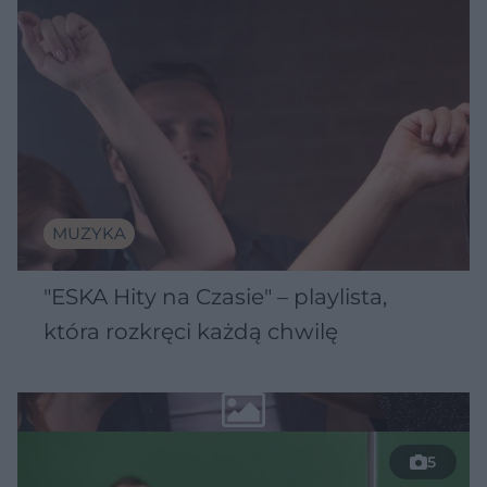
MUZYKA
"ESKA Hity na Czasie" – playlista,
która rozkręci każdą chwilę
5