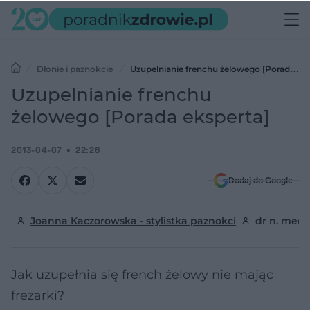
Dłonie i paznokcie
Uzupelnianie frenchu żelowego [Porada
eksperta]
Uzupelnianie frenchu
żelowego [Porada eksperta]
2013-04-07
22:26
Dodaj do Google
Joanna Kaczorowska - stylistka paznokci
dr n. med.
Jak uzupełnia się french żelowy nie mając
frezarki?