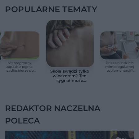
POPULARNE TEMATY
Nieprzyjemny
Żelazo nie działa
zapach z pępka
mimo regularnej
rzadko bierze się
suplementacji?
Skóra swędzi tylko
znikąd. Jeden objaw
Przyczyna może
wieczorem? Ten
zmienia wszystko
ukrywać się w
sygnał może
jelitach
wskazywać na
chorobę, która długo
nie daje objawów
REDAKTOR NACZELNA
POLECA