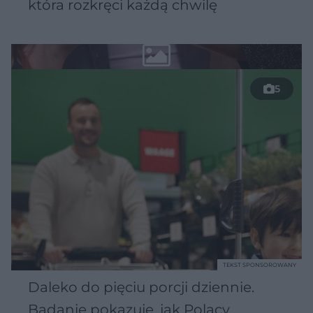
która rozkręci każdą chwilę
5
TEKST SPONSOROWANY
Daleko do pięciu porcji dziennie.
Badanie pokazuje, jak Polacy