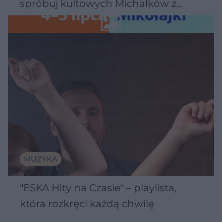
spróbuj kultowych Michałków z
Wawelu
MUZYKA
"ESKA Hity na Czasie" – playlista,
która rozkręci każdą chwilę