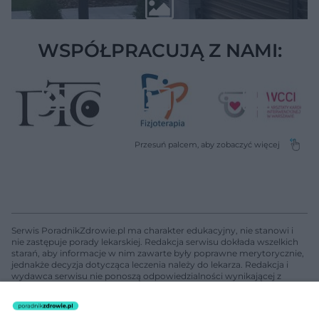
WSPÓŁPRACUJĄ Z NAMI:
Serwis PoradnikZdrowie.pl ma charakter edukacyjny, nie stanowi i
nie zastępuje porady lekarskiej. Redakcja serwisu dokłada wszelkich
starań, aby informacje w nim zawarte były poprawne merytorycznie,
jednakże decyzja dotycząca leczenia należy do lekarza. Redakcja i
wydawca serwisu nie ponoszą odpowiedzialności wynikającej z
zastosowania informacji zamieszczonych na stronach serwisu, który
nie prowadzi działalności leczniczej polegającej na udzielaniu
świadczeń zdrowotnych w rozumieniu art. 3 ust 1 ustawy o