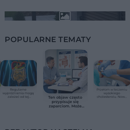
POPULARNE TEMATY
Regularne
Przełom w leczeniu
wypróżnienia mogą
wysokiego
zależeć od tej
cholesterolu. Nowa
Ten objaw często
witaminy. Odkrycie
terapia zmniejszyła
przypisuje się
zaskoczyło
LDL o ponad połowę
zaparciom. Może
naukowców
jednak wskazywać
na chorobę jelita