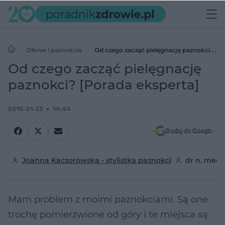
Dłonie i paznokcie
Od czego zacząć pielęgnację paznokci?
[Porada eksperta]
Od czego zacząć pielęgnację
paznokci? [Porada eksperta]
2016-01-23
14:44
Dodaj do Google
Joanna Kaczorowska - stylistka paznokci
dr n. med.
Mam problem z moimi paznokciami. Są one
trochę pomierzwione od góry i te miejsca są