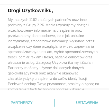
działalności leczniczej.
Drogi Użytkowniku,
Żaden utwór zamieszczony w serwisie nie może być powielany i
My, naszych 1162 zaufanych partnerów oraz inne
rozpowszechniany lub dalej rozpowszechniany w jakikolwiek sposób
(w tym także elektroniczny lub mechaniczny) na jakimkolwiek polu
podmioty z Grupy ZPR Media uzyskujemy dostęp i
eksploatacji w jakiejkolwiek formie, włącznie z umieszczaniem w
przechowujemy informacje na urządzeniu oraz
Internecie bez pisemnej zgody właściciela praw. Jakiekolwiek użycie
przetwarzamy dane osobowe, takie jak unikalne
lub wykorzystanie utworów w całości lub w części z naruszeniem
prawa, tzn. bez właściwej zgody, jest zabronione pod groźbą kary i
identyfikatory, standardowe informacje wysyłane przez
może być ścigane prawnie.
urządzenie czy dane przeglądania w celu zapewniania
spersonalizowanych reklam, wybór spersonalizowanych
treści, pomiar reklam i treści, badanie odbiorców oraz
ulepszanie usług. Za zgodą Użytkownika my i Zaufani
Partnerzy możemy używać dokładnych danych
geolokalizacyjnych oraz aktywnie skanować
charakterystykę urządzenia do celów identyfikacji.
O nas
Ponieważ cenimy Twoją prywatność, prosimy o zgodę na
korzystanie z tych technologii poprzez kliknięcie
Informacje prawne
„Akceptuję”. Zgoda jest dobrowolna i zawsze możesz ją
Nasze serwisy
zmienić/wycofać klikając przycisk ustawień prywatności
PARTNERZY
USTAWIENIA
znajdujący się w lewym dolnym rogu strony
. Niektóre