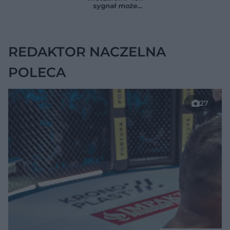
zmienia wszystko
ukrywać się w
sygnał może
jelitach
wskazywać na
chorobę, która długo
nie daje objawów
REDAKTOR NACZELNA
POLECA
27