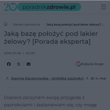
Dłonie i paznokcie
Jaką bazę położyć pod lakier żelowy?
[Porada eksperta]
Jaką bazę położyć pod lakier
żelowy? [Porada eksperta]
2016-01-29
20:30
Dodaj do Google
Joanna Kaczorowska - stylistka paznokci
dr n. med.
Dopiero zaczynam swoją przygodę z
paznokciami i zastanawiam się, czy mogę