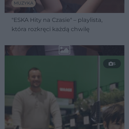
MUZYKA
"ESKA Hity na Czasie" – playlista,
która rozkręci każdą chwilę
5