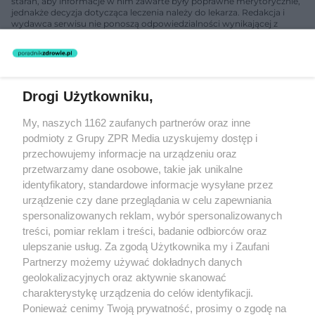
starań, aby informacje w nim zawarte były poprawne merytorycznie,
jednakże decyzja dotycząca leczenia należy do lekarza. Redakcja i
wydawca serwisu nie ponoszą odpowiedzialności wynikającej z
zastosowania informacji zamieszczonych na stronach serwisu, który
nie prowadzi działalności leczniczej polegającej na udzielaniu
świadczeń zdrowotnych w rozumieniu art. 3 ust 1 ustawy o
działalności leczniczej.
Drogi Użytkowniku,
Żaden utwór zamieszczony w serwisie nie może być powielany i
My, naszych 1162 zaufanych partnerów oraz inne
rozpowszechniany lub dalej rozpowszechniany w jakikolwiek sposób
(w tym także elektroniczny lub mechaniczny) na jakimkolwiek polu
podmioty z Grupy ZPR Media uzyskujemy dostęp i
eksploatacji w jakiejkolwiek formie, włącznie z umieszczaniem w
przechowujemy informacje na urządzeniu oraz
Internecie bez pisemnej zgody właściciela praw. Jakiekolwiek użycie
przetwarzamy dane osobowe, takie jak unikalne
lub wykorzystanie utworów w całości lub w części z naruszeniem
prawa, tzn. bez właściwej zgody, jest zabronione pod groźbą kary i
identyfikatory, standardowe informacje wysyłane przez
może być ścigane prawnie.
urządzenie czy dane przeglądania w celu zapewniania
spersonalizowanych reklam, wybór spersonalizowanych
treści, pomiar reklam i treści, badanie odbiorców oraz
ulepszanie usług. Za zgodą Użytkownika my i Zaufani
Partnerzy możemy używać dokładnych danych
geolokalizacyjnych oraz aktywnie skanować
charakterystykę urządzenia do celów identyfikacji.
O nas
Ponieważ cenimy Twoją prywatność, prosimy o zgodę na