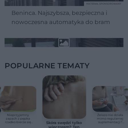
MATERIAŁ SPONSOROWANY
Beninca. Najszybsza, bezpieczna i
nowoczesna automatyka do bram
POPULARNE TEMATY
Nieprzyjemny
Żelazo nie działa
zapach z pępka
mimo regularnej
rzadko bierze się
suplementacji?
Skóra swędzi tylko
znikąd. Jeden objaw
Przyczyna może
wieczorem? Ten