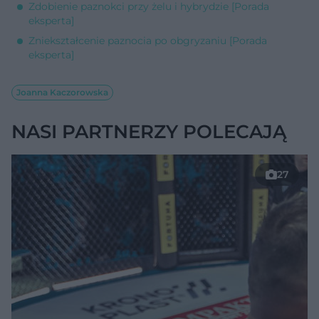
Zdobienie paznokci przy żelu i hybrydzie [Porada
eksperta]
Zniekształcenie paznocia po obgryzaniu [Porada
eksperta]
Joanna Kaczorowska
NASI PARTNERZY POLECAJĄ
27